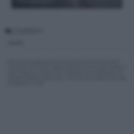
cosa significano?
COMMENTI
BLOGGER
Siamo felici che partecipi alla community del nostro sito con commenti e
osservazioni, ma ricorda di rispettare sempre le norme di buona condotta e le
nostre Condizioni di Utilizzo che trovi nella parte in basso della pagina. Per
migliorare l'esperienza utente di tutti, i commenti sono sottoposti comunque
a moderazione. Lo staff