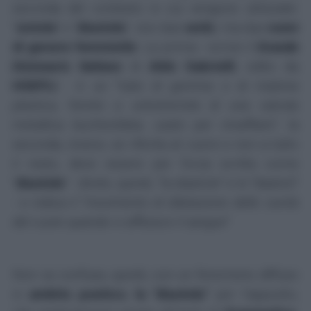
seconda del contesto in cui vengono utilizzate:
"
sistola
" e "
diastola
", non due
verbi
, ma due
nomi
di genere femminile
. La prima - scrive il
Grande
Dizionario Italiano
di
Aldo Gabrielli
, edito da
HOEPLI
- è
un "
t
ubo di gomma o di materia
plastica, fornito a un'estremità di una valvola
metallica bucherellata, usato per innaffiare
"; la
seconda, invece, se riferita al cuore e non a tutto
il resto, deve essere per forza scritta come
"
diastole
" - direte, quindi, "la diastole" e le "diastoli"
- e indica il "
movimento di dilatazione delle cavità
del cuore quando vi affluisce il sangue
".
Non va confusa, quindi, con un fenomeno diffuso
in
ambito poetico
,
la "diastola"
per l'appunto,