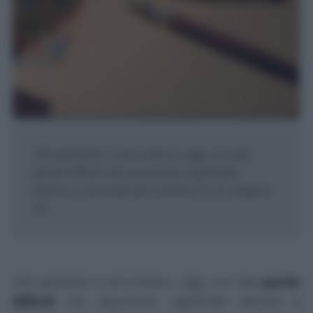
Che parolone! si arricchisce, oggi, con due
parole difficili che assumono significato
diverso a seconda del contesto in cui vengono
uti...
Che parolone!
si arricchisce, oggi, con due
parole
difficili
che assumono significato diverso a