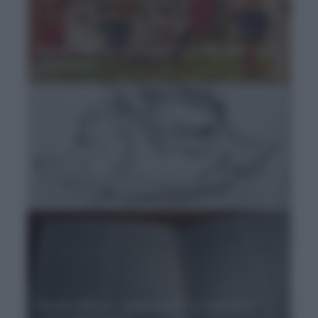
Parole difficili, “convitare” e “coartare” cosa
significano?
Parole difficili: i “bifronti” sono parole
double-face
Parole difficili: “pedìssequo” e “precìpuo”