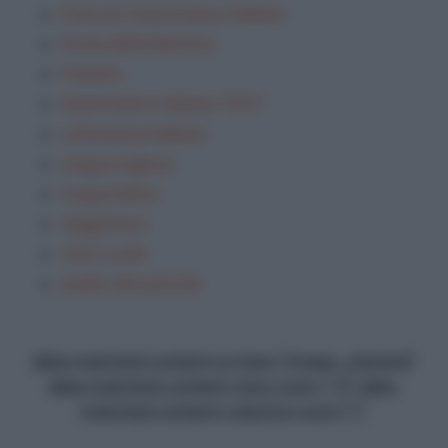
Esercizi Grammatica Italiana
Festa della Mamma
Frasario
Grammatica Italiana TEST
Letteratura italiana
Lingua inglese
Lingua latina
Saggi brevi
Temi svolti
analisi del periodo
data-matched-content-ui-type="image_stacked"
data-matched-content-rows-num="13" data-
matched-content-columns-num="1"