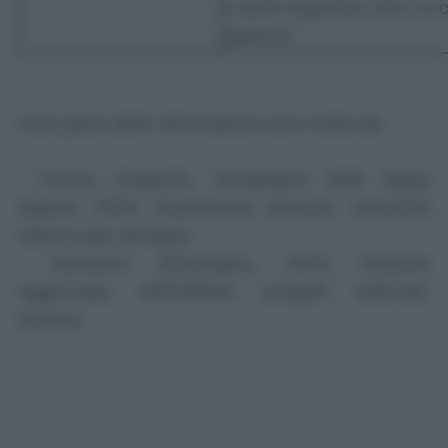
e della linguistica. Non va 
diastole".
Gran parte delle informazioni sono tratte da:
- Nicola Zingarelli,
Vocabolario della lingua
italiana,
2004
,
Dodicesima edizione, Zanichelli
editore spa, Bologna
-
Dizionario Etimologico
, 2004, Edizione
Aggiornata, ARTEMISIA progetti editoriali,
Genova