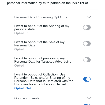
personal information by third parties on the IAB’s list of
downstream participants.
Personal Data Processing Opt Outs
This information may also be disclosed by us to third parties
on the IAB’s List of Downstream Participants that may further
I want to opt-out of the Sharing of my
disclose it to other third parties.
personal data.
Opted In
Please note that this website/app uses one or more Google
services and may gather and store information including but
I want to opt-out of the Sale of my
Personal Data.
not limited to your visit or usage behaviour. You may click to
Opted In
grant or deny consent to Google and its third-party tags to
use your data for below specified purposes in below Google
I want to opt-out of processing my
consent section.
Personal Data for Targeted Advertising.
Opted In
I want to opt-out of Collection, Use,
Retention, Sale, and/or Sharing of my
Personal Data that Is Unrelated with the
Purposes for which it was collected.
Opted Out
Google consents