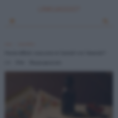
LINKUAGGIO?
Home
Parole difficili
Parole difficili: cosa sono la “sistola” e la “diastola”?
0
Mik
lunedì, luglio 30, 2012