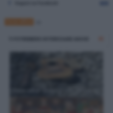
Seguici su Facebook
Segui
Parole difficili
58
TI POTREBBERO INTERESSARE ANCHE
Parole difficili: "sinistrare" cosa significa?