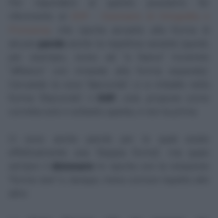
Per rispondere al quesito possiamo far
riferimento al
DOP - Dizionario di Ortografia e
Pronuncia
, che riporta accanto alla forma di
alcune
parole
anche la rispettiva variante (quindi,
per esempio, vicino ad "a fianco" troverete
"affianco" con rimando alla forma separata).
Cercando la voce "daccordo", ci si imbatte nella
forma "d'accordo"; il
DOP
, cioè, propone come
corretta solo e soltanto questa, e non la prima.
Ci sono anche parole per le quali esiste
effettivamente una "doppia forma", ma quasi
sempre il
dizionario
le riporta con la notazione
“forme rare" e, dunque, meno comuni rispetto alle
altre.