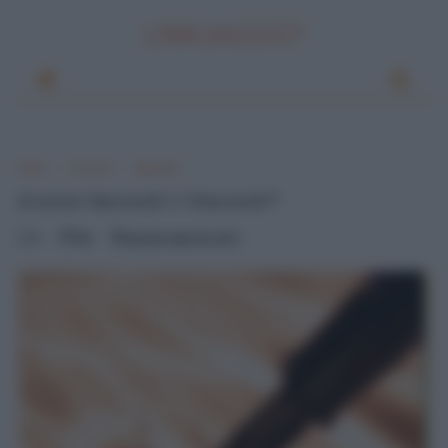
LINKUAGGIO?
Home
Si scrive?
Apostrofo
Si scrive "daccordo" o "d'accordo"?
0
Mik
venerdì, luglio 06, 2012