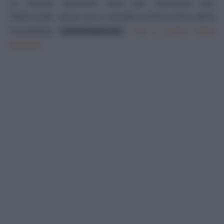
Lo stesso discorso vale, per esempio, per
"d'altronde", dove non si assiste al fenomeno della
cosiddetta "
univerbazione
",
ma a quello della
elisione
.