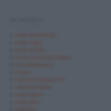
TOP ARGOMENTI
Analisi Grammaticale
Analisi Logica
Analisi dei testi
Esercizi Grammatica Italiana
Festa della Mamma
Frasario
Grammatica Italiana TEST
Letteratura italiana
Lingua inglese
Lingua latina
Saggi brevi