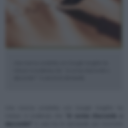
Una ricerca condotta con Google Insights ha
messo in evidenza che " Si scrive d'accordo o
daccordo? " è una tra le domande...
Una ricerca condotta con
Google Insights
ha
messo in evidenza che "
Si scrive d'accordo o
daccordo?
" è una tra le domande più ricorrenti