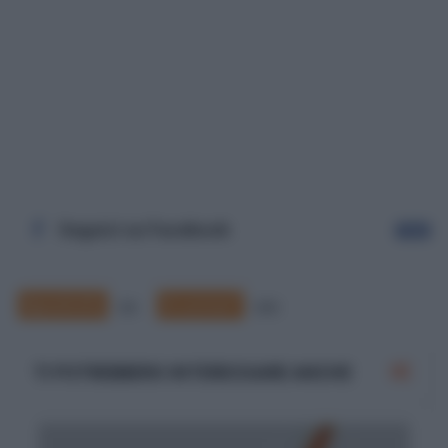
Seguici su Facebook
Segui
Apostrofo
Si scrive?
36
225
TI POTREBBERO INTERESSARE ANCHE