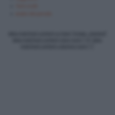
Temi svolti
analisi del periodo
data-matched-content-ui-type="image_stacked"
data-matched-content-rows-num="13" data-
matched-content-columns-num="1"