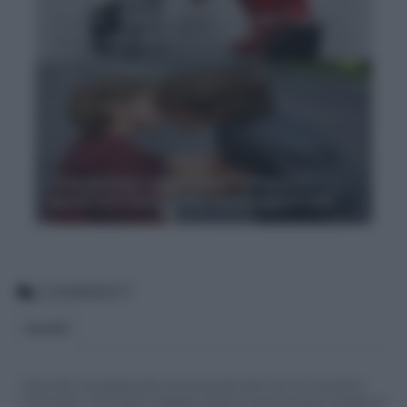
Si scrive "d'accordo" o "daccordo"? Quali
sono le altre parole "a rischio"?
Coniugazione verbo "dare": accento o
apostrofo? Ecco come non sbagliare mai
COMMENTI
BLOGGER
Siamo felici che partecipi alla community del nostro sito con commenti e
osservazioni, ma ricorda di rispettare sempre le norme di buona condotta e le