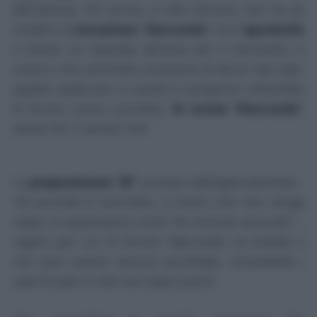
dell'utenza. Chi scrive, in altri termini, non sa se
rendere la
locuzione
"
d'accordo
" con l'
apostrofo
o senza. La risposta, almeno per il momento, è
unica e non ammette eccezioni di alcun tipo (per
quanto qualcuno si sostini a proporre entrambe
le forme come corrette).
Si scrive "d'accordo"
,
senza "se" e senza "ma".
La
preposizione "di"
va elisa obbligatoriamente -
*di accordo
è scorretto, a meno che non venga
usato in espressioni come "di comune accordo" -,
ragion per cui la forma
*daccordo
va evitata e
non può essere ancora accettata, nonostante i
casi trovati in rete non siano pochi.