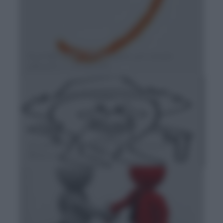
Esercizi online sull'accento per scuola
primaria e secondaria
Si scrive “buon uomo” o “buon’uomo”?
Elisione o troncamento?