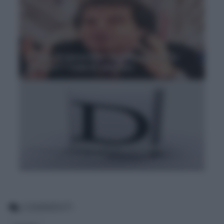
Si dice “il ministro” o “la ministra”? O “la
ministro”? Tutte le soluzioni
Si dice “per esempio” o “ad esempio”? "A
esempio" è corretto?
COMMENTI