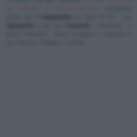
già dedicato un approfondimento
, spiegando
anche che all’
imperativo
, se "dire" fa "di'" - con
l'
apostrofo
e non con l'
accento
-, "benedire" - e
anche "interdire" - fanno "benedici" e "interdici" e
non *
benedi’
, *
maledi'
o
*interdi'.