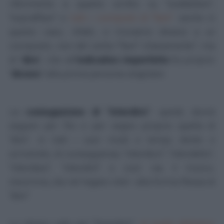
riferimento a quanto scritto su "soddisfare",
"sopraffare" e
tutti i composti di "fare"
: anche in
questo caso, infatti, ci troviamo dinanzi a un
composto, non del verbo "fare" chiaramente", ma
di "
dire
", che all'
indicativo imperfetto
fa proprio
"
dicevo
" alla prima persona singolare.
La
coniugazione di "interdire"
, quindi, dovrà
seguire per filo e per segno proprio quella di
"dire", in tutti i suoi modi e tempi; direte e
scriverete, di conseguenza, "interdico", "interdetto",
"interdissi", "interdirò" e così via; il trucco,
insomma, sta nel legare
inter-
alla forma flessa di
"dire".
Lo stesso vale per "benedire",
al quale abbiamo