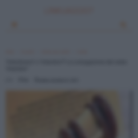
LINKUAGGIO?
Home
Si scrive?
Si dice o non si dice?
Il verbo
"Interdicevo" o "interdivo"? La coniugazione del verbo
"interdire"
0
Mik
sabato, dicembre 01, 2012