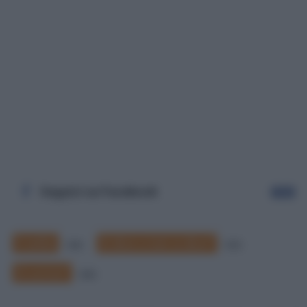
Seguici su Facebook
Segui
Il verbo
Si dice o non si dice?
142
173
Si scrive?
225