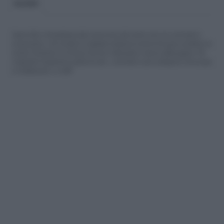
BLOGGER
Siamo felici che partecipi alla community del nostro sito con commenti e
osservazioni, ma ricorda di rispettare sempre le norme di buona condotta e le
nostre Condizioni di Utilizzo che trovi nella parte in basso della pagina. Per
migliorare l'esperienza utente di tutti, i commenti sono sottoposti comunque
a moderazione. Lo staff