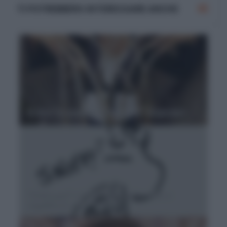
TI POTREBBERO INTERESSARE ANCHE
Si dice "le unghia" o "le unghie" al plurale?
"Pultroppo" o "purtroppo"? Sinonimi e
significato dell'avverbio