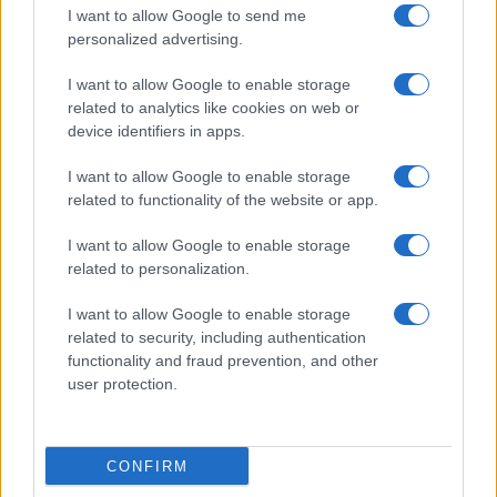
©
2026
LINKUAGGIO?
I want to allow Google to send me
Tutti i diritti riservati
personalized advertising.
I want to allow Google to enable storage
Chi siamo
Contatti
related to analytics like cookies on web or
device identifiers in apps.
Condizioni d'uso
Cookie policy
I want to allow Google to enable storage
Privacy policy
Disattiva / attiva
related to functionality of the website or app.
cookie
I want to allow Google to enable storage
related to personalization.
Responsabile del sito
: Michele Rainone
I want to allow Google to enable storage
Numero Partita IVA
: 03991910716
related to security, including authentication
functionality and fraud prevention, and other
Grazie per leggerci e per seguirci sempre: puoi
user protection.
chiedere aiuti e consigli cercando nel blog
l'argomento su cui hai dubbi o contattandoci su
Facebook. Buona navigazione e buono studio!
CONFIRM