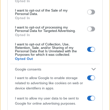
Opted In
Please note that this website/app uses one or more Google
services and may gather and store information including but
I want to opt-out of the Sale of my
Personal Data.
not limited to your visit or usage behaviour. You may click to
Opted In
grant or deny consent to Google and its third-party tags to
use your data for below specified purposes in below Google
I want to opt-out of processing my
consent section.
Personal Data for Targeted Advertising.
Opted In
I want to opt-out of Collection, Use,
Retention, Sale, and/or Sharing of my
Personal Data that Is Unrelated with the
Purposes for which it was collected.
Opted Out
Google consents
I want to allow Google to enable storage
related to advertising like cookies on web or
device identifiers in apps.
I want to allow my user data to be sent to
Google for online advertising purposes.