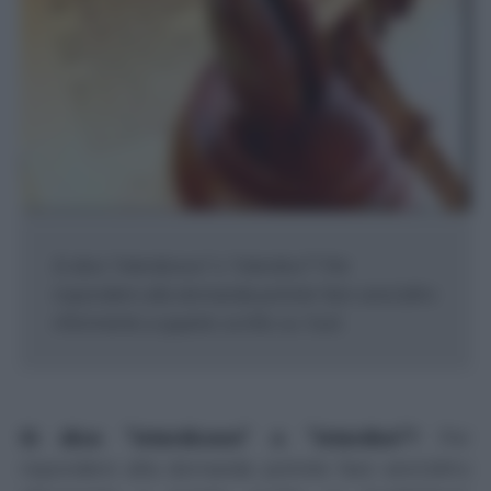
Si dice “interdicevo” o “interdivo”? Per
rispondere alla domanda potrete fare senz'altro
riferimento a quanto scritto su "sod...
Si dice “interdicevo” o “interdivo”?
Per
rispondere alla domanda potrete fare senz'altro