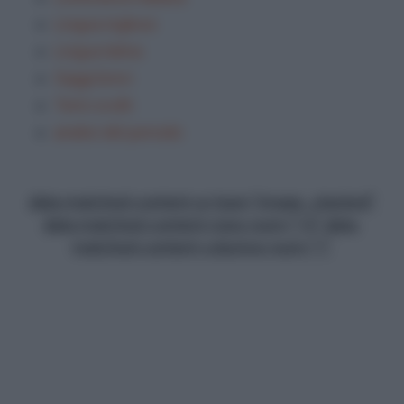
Lingua inglese
Lingua latina
Saggi brevi
Temi svolti
analisi del periodo
data-matched-content-ui-type="image_stacked"
data-matched-content-rows-num="13" data-
matched-content-columns-num="1"