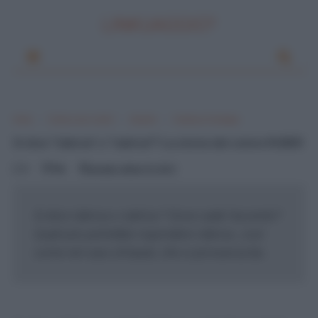
LINKUAGGIO?
Home
Si dice o non si dice?
Accento
Fonetica e Fonologia
Si dice “rùbrica” o “rubrìca”? La storia del colore RUBER
0
Mik
giovedì, ottobre 18, 2012
Si dice rùbrica o rubrìca ? Dove cade l'accento?
Qualcuno potrebbe rispondere rùbrica , così
come nel caso di baule, che si pronuncia ba...