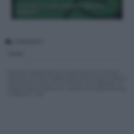
Si può dire "è molto migliore" oppure è
sbagliato?
COMMENTI
BLOGGER
Siamo felici che partecipi alla community del nostro sito con commenti e
osservazioni, ma ricorda di rispettare sempre le norme di buona condotta e le
nostre Condizioni di Utilizzo che trovi nella parte in basso della pagina. Per
migliorare l'esperienza utente di tutti, i commenti sono sottoposti comunque
a moderazione. Lo staff