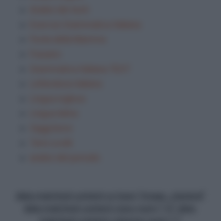
Analisi dei testi
Esercizi Grammatica Italiana
Festa della Mamma
Frasario
Grammatica Italiana TEST
Letteratura italiana
Lingua inglese
Lingua latina
Saggi brevi
Temi svolti
analisi del periodo
data-matched-content-ui-type="image_stacked"
data-matched-content-rows-num="13" data-
matched-content-columns-num="1"