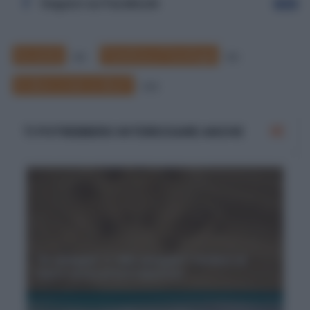
Seguici su Facebook
Segui
Accento
Fonetica e Fonologia
62
42
Si dice o non si dice?
173
TI POTREBBERO INTERESSARE ANCHE
"In spiaggia" o "alla spiaggia"? Andare al
mare senza preoccupazioni