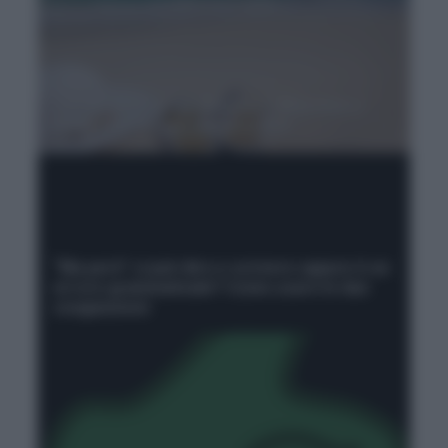
"Le infradito" o "gli infradito"? Maschile o
femminile? Scopri come si dice
“Ma però” si può dire e scrivere oppure è un
errore grammaticale? Come usare le due
congiunzioni