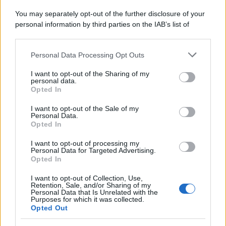
You may separately opt-out of the further disclosure of your
personal information by third parties on the IAB’s list of
downstream participants.
Personal Data Processing Opt Outs
This information may also be disclosed by us to third parties
on the IAB’s List of Downstream Participants that may further
I want to opt-out of the Sharing of my
disclose it to other third parties.
personal data.
Opted In
Please note that this website/app uses one or more Google
services and may gather and store information including but
I want to opt-out of the Sale of my
Personal Data.
not limited to your visit or usage behaviour. You may click to
Opted In
grant or deny consent to Google and its third-party tags to
use your data for below specified purposes in below Google
I want to opt-out of processing my
consent section.
Personal Data for Targeted Advertising.
Opted In
I want to opt-out of Collection, Use,
Retention, Sale, and/or Sharing of my
Personal Data that Is Unrelated with the
Purposes for which it was collected.
Opted Out