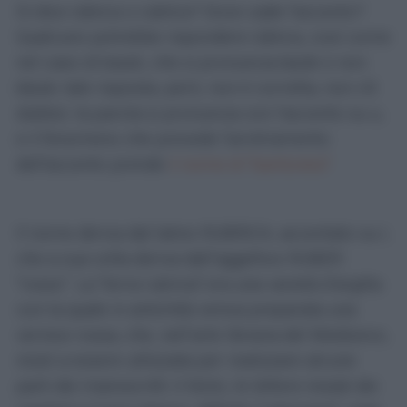
Si dice
rùbrica
o
rubrìca
? Dove cade l'accento?
Qualcuno potrebbe rispondere
rùbrica
, così come
nel caso di baule, che si pronuncia
baùle
e non
bàule
; tale risposta, però, non è corretta, non c'è
dubbio: la parola si pronuncia con l'accento su u,
e il fenomeno che prevede l'arretramento
dell'accento prende
il nome di "baritonesi"
.
Il nome deriva dal latino RUBRICA, accentato su I,
che a sua volta deriva dall’aggettivo RUBER
“rosso”. La "terra rubrica" era una varietà d’argilla
con la quale in antichità veniva preparata una
vernice rossa, che, nell’arte libraria del Medioevo,
iniziò a essere utilizzata per realizzare alcune
parti dei manoscritti: il titolo, le lettere iniziali dei