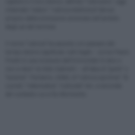
capitoli e il loro elenco, definito “rubricario”, oggi
chiamato “indice”; "rubrica telefonica" deriva
proprio dalla evoluzione avvenuta nell’ambito
degli usi del termine.
Il nome "rubrica" ha assunto col passare del
tempo diversi significati, tutti legati – scrive Paolo
Pivetti in una revisione dell'immortale Si dice o
non si dice? di Aldo Gabrielli – all’idea di "parte" o
"sezione". Parliamo, infatti, di "rubrica sportiva", "di
cucina", "videoludica", "culturale" etc, a seconda
del contesto cui si fa riferimento.