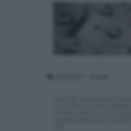
“Perchè” o “perché”? L’accento 
acuto o grave?
COMMENTI
BLOGGER
Siamo felici che partecipi alla comm
osservazioni, ma ricorda di rispettar
Condizioni di Utilizzo che trovi nella 
l'esperienza utente di tutti, i comm
staff