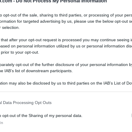
o.com -
Do Not Process My Personal Information
rrore simile? Forse per influenza dialettale?
ua italiana parlata
non era stabile nelle forme
to opt-out of the sale, sharing to third parties, or processing of your per
ata era più spesso il dialetto, e nella lettera
formation for targeted advertising by us, please use the below opt-out s
 selection.
un linguaggio più colloquiale
".
 that after your opt-out request is processed you may continue seeing i
como Leopardi ha sbagliato per influenza
ased on personal information utilized by us or personal information dis
 prior to your opt-out.
altra parte, può succedere a tutti -, ma non è
infatti, "stare" dovrebbe seguire "mangiare" e
rately opt-out of the further disclosure of your personal information by
azione
, i quali vengono coniugati come
he IAB’s list of downstream participants.
i" e così via; potrebbe essere successo,
tion may also be disclosed by us to third parties on the IAB’s List of 
nate "
[...] per analogia
- prosegue Pivetti -
con
 that may further disclose it to other third parties.
regolari:
amare
fa
amassi
;
lodare
fa
lodassi
 that this website/app uses one or more Google services and may gath
l Data Processing Opt Outs
one già più convincente. Resta il fatto che
including but not limited to your visit or usage behaviour. You may click 
 in castagna
".
 to Google and its third-party tags to use your data for below specifi
o opt-out of the Sharing of my personal data.
ogle consent section.
In
 l’errore non è lieve né nel parlato né nello