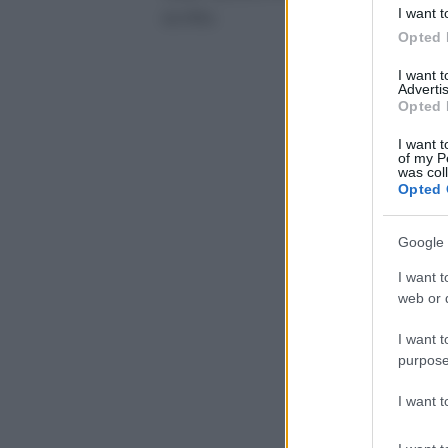
I want t
scritto.
Opted 
I want 
Advertis
Opted 
I want t
of my P
was col
Opted 
Google 
I want t
web or d
I want t
purpose
I want 