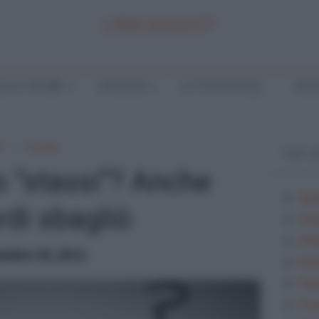
LINKUAGGIO?
LA E TEMI
ANALISI
LETTERATURA
INGL
?
Il verbo
TOP 
 o “stassi”? Anche
Ana
di sbagliò
Ana
Anal
embre 30, 2012
Ese
Fes
Fra