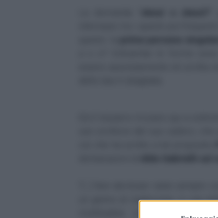
La domanda "
stessi
o
stassi
?
"
internauti; tra i quesiti più frequent
questo: la
prima persona singolar
a
o
e
? Entrambe le forme sono
essere assolutamente né scritta né
delle due è sbagliata.
Ed è bizzarro trovarsi qui a sottol
uno scrittore del suo calibro, ch
ciò che ha scritto a tal proposito
dichiarazioni di
Aldo Gabrielli sul
"
[...] Non dev’esser stato sempre c
un giorno di malinconia, in una le
moltitudine... come si
stasse
in s