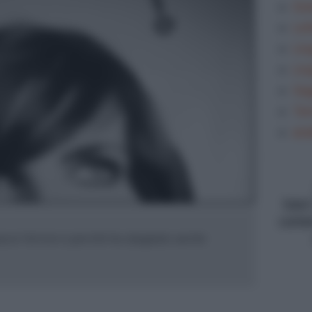
Gra
Let
Lin
Lin
Sag
Tem
ana
type
conte
asce l'errore e perché ha sbagliato anche