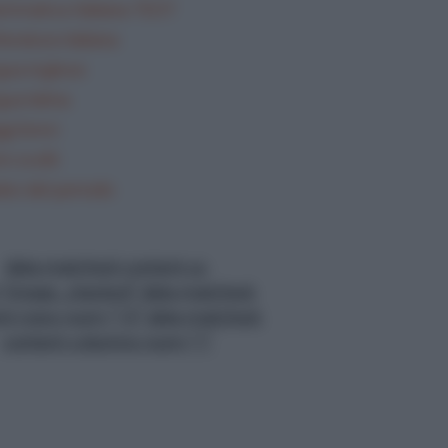
mmatica Italiana TEST
teratura italiana
gua inglese
gua latina
gi brevi
i svolti
lisi del periodo
data-matched-content-ui-
="image_stacked" data-matched-
nt-rows-num="13" data-matched-
content-columns-num="1"