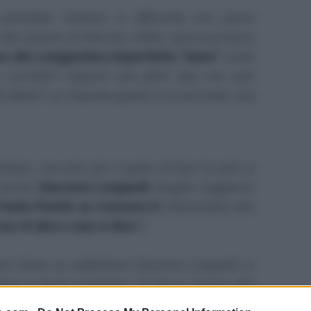
 potrebbe mettere in difficoltà non pochi
i del popolo di internet, infatti, spicca proprio
e del congiuntivo imperfetto "stare"
vuole
 corrette? Oppure una delle due non può
 detta? La risposta giusta è la seconda: una
ineare, ma solo per il gusto di fare le pulci a
e anche
Giacomo Leopardi
sbagliò; leggiamo
Paolo Pivetti su Corriere.it
(rifacendosi alle
 suo
Si dice o non si dice
?)
osì chiaro se addirittura Giacomo Leopardi, in
ttera si lasciò scappare:
Si sta in mezzo alla
olitudine
. Orrore! Già, ma perché un grande