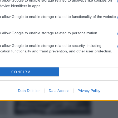
o allow Google to enable storage related to analytics like cookies on
evice identifiers in apps.
o allow Google to enable storage related to functionality of the website
Segui
o allow Google to enable storage related to personalization.
e?
Si scrive?
173
225
o allow Google to enable storage related to security, including
cation functionality and fraud prevention, and other user protection.
ANCHE
CONFIRM
Data Deletion
Data Access
Privacy Policy
"Gli pneumatici" o "i pneumatici"?
Quale articolo utilizzare e perché