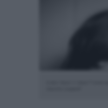
Si dice "stessi" o "stassi"? Come n
Giacomo Leopardi?