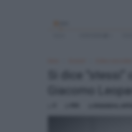
MENU
Home
SCRIVI BENE
SCUO
Home
Si scrive?
Si dice o non si dice
Si dice “stessi”
Giacomo Leopar
0
Mik
domenica, sett