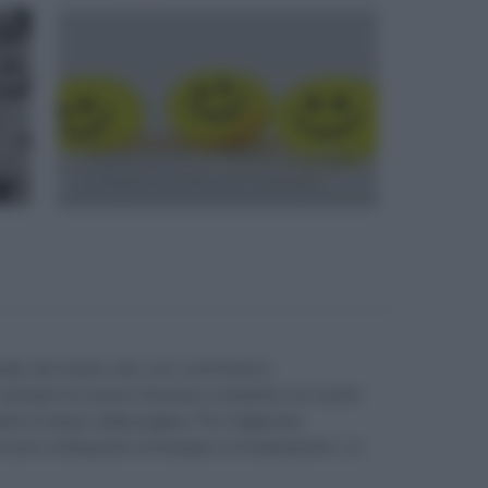
è
“Soddisfando” o “soddisfacendo”?
La lingua cambia per analogia
unity del nostro sito con commenti e
e sempre le norme di buona condotta e le nostre
parte in basso della pagina. Per migliorare
enti sono sottoposti comunque a moderazione. Lo