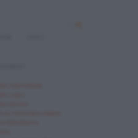
CERCA
ESE
LATINO
ARGOMENTI
lisi Grammaticale
lisi Logica
isi dei testi
rcizi Grammatica Italiana
ta della Mamma
sario