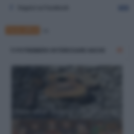
Seguici su Facebook
Segui
Parole difficili
58
TI POTREBBERO INTERESSARE ANCHE
Parole difficili: "sinistrare" cosa significa?