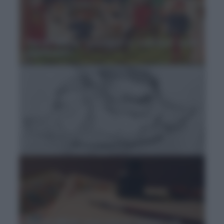
Parole difficili, “convitare” e “coartare” cosa
significano?
Parole difficili: i “bifronti” sono parole
double-face
Parole difficili: cosa sono la “sistola” e la