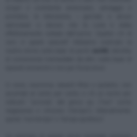
scoprì il continente americano, selvaggio e
primitivo; la televisione, i giornali, e alcuni
astronauti ci dicono che la Luna è stata
effettivamente visitata dall’uomo. Quanto c’è di
vero in questi episodi? Abbiamo costruito la
nostra storia sulla base di pochi
scritti
, talvolta;
di conoscenze tramandate da altri, sulla base di
episodi verosimili e non per forza sicuri.
Ci sono, insomma, tasselli fittizi o ipotetici, non
accertati al cento per cento e c’è un nome per
indicarli: "ucronia", dal greco au- (“non” come
negazione) e chronos (“tempo”); letteralmente,
quindi, “non-tempo” o “tempo-ipotetico”.
Un esempio di queste storie inventate possono