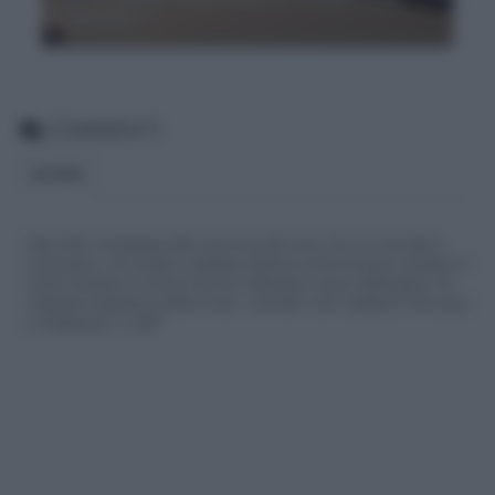
“diastola”?
COMMENTI
BLOGGER
Siamo felici che partecipi alla community del nostro sito con commenti e
osservazioni, ma ricorda di rispettare sempre le norme di buona condotta e le
nostre Condizioni di Utilizzo che trovi nella parte in basso della pagina. Per
migliorare l'esperienza utente di tutti, i commenti sono sottoposti comunque
a moderazione. Lo staff