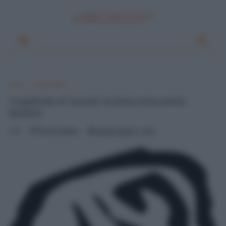
LINKUAGGIO?
Home
Parole difficili
Il significato di "ucronia": la storia come evento
ipotetico
0
Pascal Ciuffreda
martedì, ottobre 11, 2011