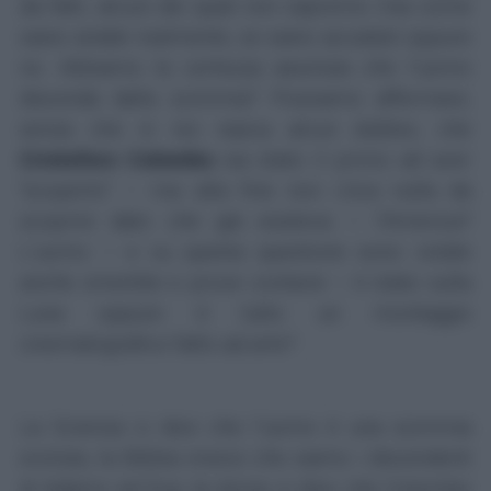
da fatti, alcuni dei quali non sapremo mai come
siano andati realmente, se siano accaduti oppure
no. Abbiamo la certezza assoluta che l’uomo
discenda dalla scimmia? Possiamo affermare,
senza che in noi nasca alcun dubbio, che
Cristoforo Colombo
sia stato il primo ad aver
“scoperto” – ma alla fine non c’era nulla da
scoprire dato che già esisteva – l’America?
L’uomo – e su questa questione sono volate
anche smentite e prove contarie – è stato sulla
Luna oppure è tutto un montaggio
cinematografico fatto ad arte?
La Scienza ci dice che l’uomo è una scimmia
evoluta, la Bibbia invece che siamo i discendenti
di Adamo ed Eva; la storia ci dice che Colombo