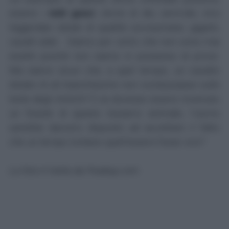
essere i
miti greci
: storie di dei, semi-dei, eroi
leggendari dotati di qualità sovraumane, giganti,
cavalli alati… Diamo per certo che non sono mai
esistiti poiché non siamo in possesso di prove.
Ma siamo sicuri che, a quel tempo, un cavallo
dotato di ali bianchissime non svolazzzasse sulle
teste degli Antichi? E se dovesse essere rinvenuto
un fossile di questo bizzarro animale, l’uomo
sarebbe davvero disposto ad accettare il fatto
che un tempo lontano quell’essere fosse vivo?
La foto è tratta da Pixabay.com