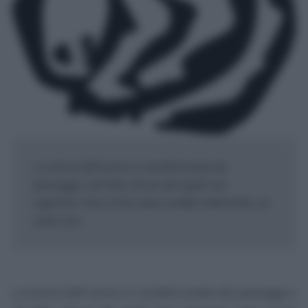
La storia dell’uomo è caratterizzata da
passaggi e da fatti, alcuni dei quali non
sapremo mai come siano andati realmente, se
siano acc...
La storia dell’uomo è caratterizzata da passaggi e