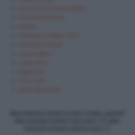
Esercizi Grammatica Italiana
Festa della Mamma
Frasario
Grammatica Italiana TEST
Letteratura italiana
Lingua inglese
Lingua latina
Saggi brevi
Temi svolti
analisi del periodo
data-matched-content-ui-type="image_stacked"
data-matched-content-rows-num="13" data-
matched-content-columns-num="1"