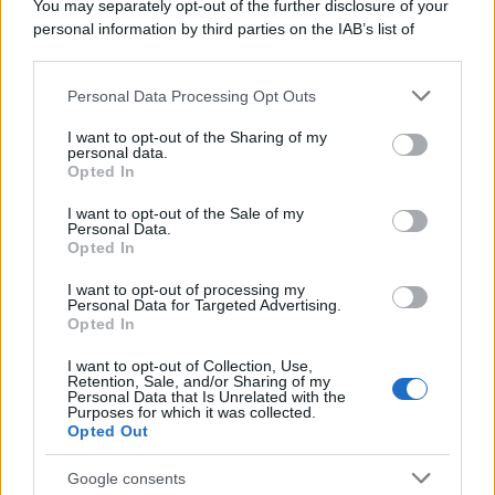
You may separately opt-out of the further disclosure of your
personal information by third parties on the IAB’s list of
downstream participants.
Personal Data Processing Opt Outs
This information may also be disclosed by us to third parties
on the IAB’s List of Downstream Participants that may further
I want to opt-out of the Sharing of my
disclose it to other third parties.
personal data.
Opted In
Please note that this website/app uses one or more Google
services and may gather and store information including but
I want to opt-out of the Sale of my
Personal Data.
not limited to your visit or usage behaviour. You may click to
Opted In
grant or deny consent to Google and its third-party tags to
use your data for below specified purposes in below Google
I want to opt-out of processing my
consent section.
Personal Data for Targeted Advertising.
Opted In
I want to opt-out of Collection, Use,
Retention, Sale, and/or Sharing of my
Personal Data that Is Unrelated with the
Purposes for which it was collected.
Opted Out
Google consents