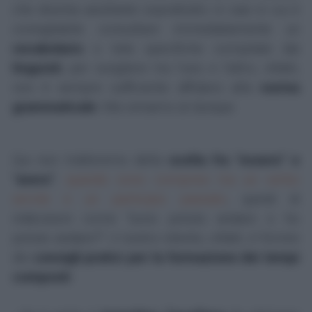
che diventa assillante soprattutto in casi in cui è
consigliabile consultare immediatamente un
vocabolario
o liste specifiche compilate dai
linguisti
; per scegliere tra l'uno e l'altro, infatti,
non è sempre sufficiente affidarsi alla
norma
grammaticale
. Ma veniamo al dunque.
Qui non tratteremo della
scelta fra "essere" e
"avere"
,
quando sono compresi tra un verbo
servile e un participio passato
, quindi di
indecisioni come "sono potuto andare o ho
potuto andare?"; il nostro intento, infatti, è fornire
dei
consigli pratici per la formazione dei tempi
composti
: