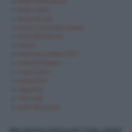
Analisi Grammaticale
Analisi Logica
Analisi dei testi
Esercizi Grammatica Italiana
Festa della Mamma
Frasario
Grammatica Italiana TEST
Letteratura italiana
Lingua inglese
Lingua latina
Saggi brevi
Temi svolti
analisi del periodo
data-matched-content-ui-type="image_stacked"