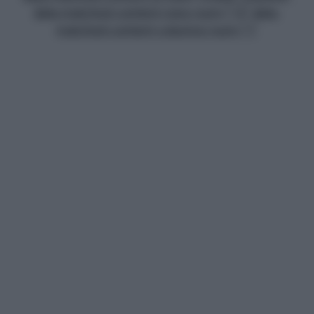
data-matched-content-rows-num="13" data-
matched-content-columns-num="1"