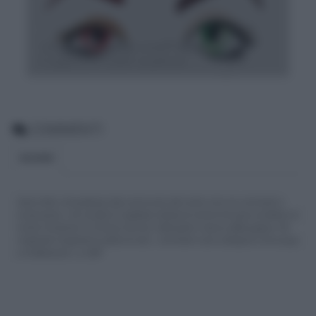
'Begli occhi' o 'bei occhi'? 'Belli occhi'?
L'aggettivo 'bello' al plurale
COMMENTI
BLOGGER
Siamo felici che partecipi alla community del nostro sito con commenti e
osservazioni, ma ricorda di rispettare sempre le norme di buona condotta e le
nostre Condizioni di Utilizzo che trovi nella parte in basso della pagina. Per
migliorare l'esperienza utente di tutti, i commenti sono sottoposti comunque
a moderazione. Lo staff