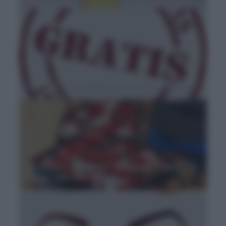
'A gratis' o 'gratis'? Dov'è l'errore e perché?
'Disfano' o 'disfanno'? 'Disfaccio' o 'disfo'? Il
verbo 'fare' fa i capricci