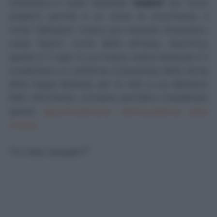
intransitivo e vuole l’ausiliare "
essere
" (es. "sono
andato"), perché è un verbo di movimento; il
verbo "abbaiare", invece, pur essendo intransitivo,
vuole "avere"; come detto all'inizio, insomma,
questo è il caso in cui l'unica vostra salvezza è il
vocabolario (o un'ottima conoscenza della storia
della lingua italiana); per le liste a cui abbiamo
fatto riferimento, conviene senz'altro considerare
questo
approfondimento dell'Accademia della
Crusca
.
"Ho stato spiegato?"