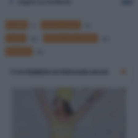
Seguici su Facebook
Segui
Ausiliari
Essere e Avere
4
23
Il verbo
Si dice o non si dice?
142
173
Si scrive?
225
TI POTREBBERO INTERESSARE ANCHE
'Entusiasta' o 'entusiasto'? 'Entusiasta di' o
'entusiasta per'? Tutto sull'aggettivo