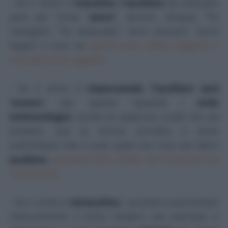
- Se il verbo è
transitivo
,
l’ausiliare
da utilizzare
sarà per forza "
avere
"; diremo, dunque, "ho
mangiato", "ho attaccato", "avrò escluso", "avrei
legato" e così via:
questi verbi, infatti, reggono il
complemento oggetto
;
- Se il verbo è
impersonale
,
l’ausiliare sarà
"
essere
"; per quanto riguarda i
verbi
meteorologici
, anche se qualcuno crede che sia
soltanto una la forma corretta, è bene
sottolineare che si può usare sia l’uno sia l’altro
ausiliare
;
possiamo dire, infatti, sia "è piovuto" sia
"ha piovuto"
;
- Se il verbo è
intransitivo
, i problemi aumentano
notevolmente: il verbo "andare", per esempio, è