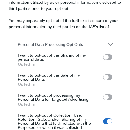
information utilized by us or personal information disclosed to
third parties prior to your opt-out.
You may separately opt-out of the further disclosure of your
personal information by third parties on the IAB’s list of
downstream participants.
Personal Data Processing Opt Outs
This information may also be disclosed by us to third parties
on the IAB’s List of Downstream Participants that may further
I want to opt-out of the Sharing of my
disclose it to other third parties.
personal data.
Opted In
Please note that this website/app uses one or more Google
services and may gather and store information including but
I want to opt-out of the Sale of my
Personal Data.
not limited to your visit or usage behaviour. You may click to
Opted In
grant or deny consent to Google and its third-party tags to
use your data for below specified purposes in below Google
I want to opt-out of processing my
consent section.
Personal Data for Targeted Advertising.
Opted In
I want to opt-out of Collection, Use,
Retention, Sale, and/or Sharing of my
Personal Data that Is Unrelated with the
Purposes for which it was collected.