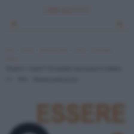
LINKUAGGIO?
Home
Si scrive?
Si dice o non si dice?
Il verbo
Essere e Avere
Ausiliari
"Essere" o "avere"? Gli ausiliari senza pace in italiano
0
Mik
giovedì, novembre 29, 2012