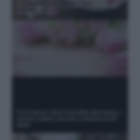
aforismi, citazioni e pensieri famosi per un
giorno speciale
Frasi famose per la Festa della Mamma e
pensieri d'autore per auguri difficili da
dimenticare
Frasi famose sulla Festa della Liberazione e
pensieri celebri, aforismi e citazioni sul 25
aprile