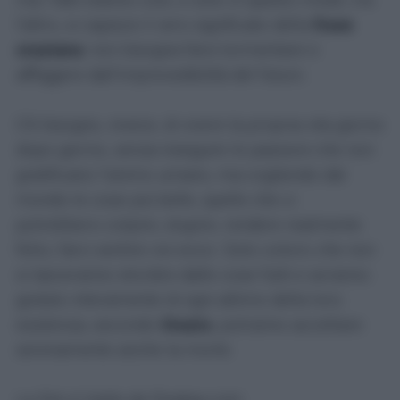
l'altro, si capisce il vero significato della
frase
oraziana
: non bisogna farsi tormentare e
affliggere dall’imprevedibilità del futuro.
C'è bisogno, invece, di vivere la propria vita giorno
dopo giorno, senza inseguire le passioni che non
gratificano l’animo umano, ma cogliendo dal
mondo le cose più belle, quelle che ci
potrebbero colpire, stupire, rendere realmente
felici, farci sentire vivi ecco. Solo coloro che non
si lasceranno stordire dalle cose futili e avranno
goduto interamente di ogni attimo della loro
esistenza, secondo
Orazio
, potranno accettare
serenamente anche la morte.
La foto è tratta da Pixabay.com