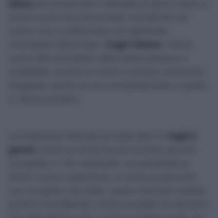
latine
più conosciute e utilizzate ai giorni nostri, e
anche la più mal interpretata, soprattutto da
coloro che si soffermano sul significato
'immediato' della frase
, '
Cogli l’attimo
'
, inteso
come fatti ammaliare dalle basse passioni e
soddisfale, poiché la morte è sempre imminente.
Sbagliato, anche se non completamente: il poeta
si riferiva ad altro.
La traduzione letterale di
Carpe diem
è '
Cogli il
giorno'
, anche se la forma più corretta, perché
completa, è:
‘Vivi il presente, non pensando al
futuro’
.
poco opportuno, in verità, proporvela
È
con un passo mai citato, ‘
quam minimum credula
postero’
(‘confidando il meno possibile nel domani’)
,
ma i fatti stanno così, e solo in questo modo, tra