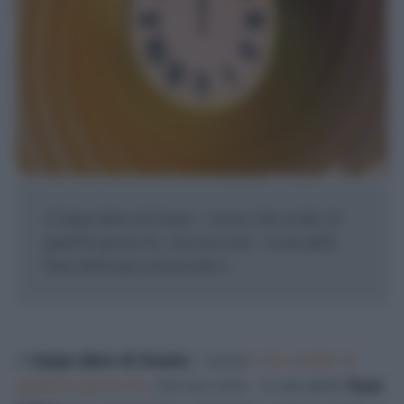
Il Carpe diem di Orazio - come il 'do ut des' di
qualche giorno fa , ma non solo - è una delle
frasi latine più conosciute e ...
Il
Carpe diem
di Orazio
- come
il 'do ut des' di
qualche giorno fa
, ma non solo - è una delle
frasi