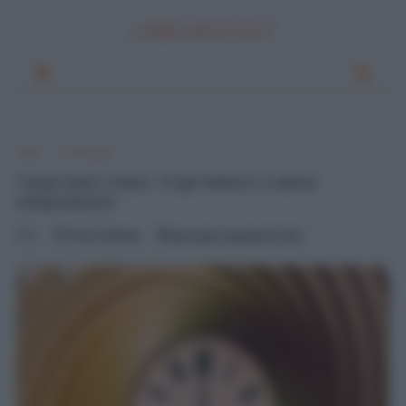
LINKUAGGIO?
Home
Frasi celebri
‘Carpe diem’, Orazio: ‘Cogli l’attimo’ e cattive
interpretazioni
0
Pascal Ciuffreda
mercoledì, novembre 09, 2011