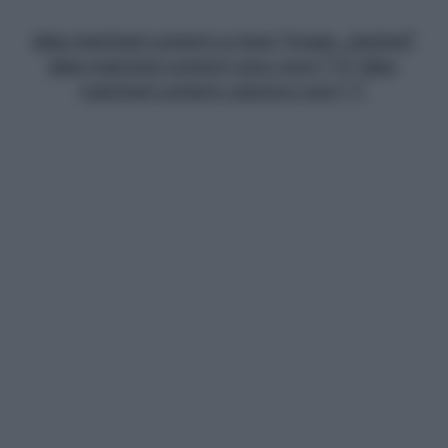
data-matched-content-ui-type="image_stacked"
data-matched-content-rows-num="13" data-
matched-content-columns-num="1"