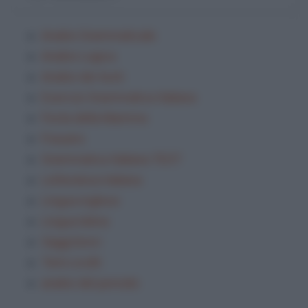
Analisi Grammaticale
Analisi Logica
Analisi dei testi
Esercizi Grammatica Italiana
Festa della Mamma
Frasario
Grammatica Italiana TEST
Letteratura italiana
Lingua inglese
Lingua latina
Saggi brevi
Temi svolti
analisi del periodo