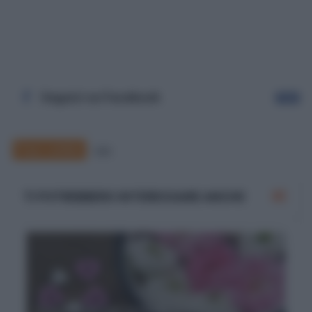
Seguici su Facebook
Segui
Frasi celebri
100
TI POTREBBERO INTERESSARE ANCHE
Frasi celebri per la Festa della Mamma: