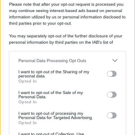
Please note that after your opt-out request is processed you
may continue seeing interest-based ads based on personal
information utilized by us or personal information disclosed to
third parties prior to your opt-out.
You may separately opt-out of the further disclosure of your
personal information by third parties on the IAB’s list of
downstream participants.
Personal Data Processing Opt Outs
This information may also be disclosed by us to third parties
on the IAB’s List of Downstream Participants that may further
I want to opt-out of the Sharing of my
disclose it to other third parties.
personal data.
Opted In
Please note that this website/app uses one or more Google
services and may gather and store information including but
I want to opt-out of the Sale of my
Personal Data.
not limited to your visit or usage behaviour. You may click to
Opted In
grant or deny consent to Google and its third-party tags to
use your data for below specified purposes in below Google
I want to opt-out of processing my
consent section.
Personal Data for Targeted Advertising.
Opted In
I want to opt-out of Collection, Use,