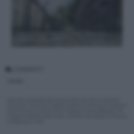
Frasi contro il nazismo, Adolf Hitler e la
dittatura in Germania
COMMENTI
BLOGGER
Siamo felici che partecipi alla community del nostro sito con commenti e
osservazioni, ma ricorda di rispettare sempre le norme di buona condotta e le
nostre Condizioni di Utilizzo che trovi nella parte in basso della pagina. Per
migliorare l'esperienza utente di tutti, i commenti sono sottoposti comunque
a moderazione. Lo staff