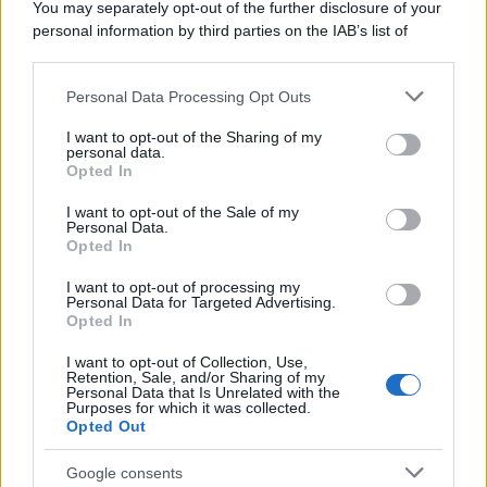
You may separately opt-out of the further disclosure of your
personal information by third parties on the IAB’s list of
downstream participants.
Personal Data Processing Opt Outs
This information may also be disclosed by us to third parties
on the IAB’s List of Downstream Participants that may further
I want to opt-out of the Sharing of my
disclose it to other third parties.
personal data.
Opted In
Please note that this website/app uses one or more Google
services and may gather and store information including but
I want to opt-out of the Sale of my
Personal Data.
not limited to your visit or usage behaviour. You may click to
Opted In
grant or deny consent to Google and its third-party tags to
use your data for below specified purposes in below Google
I want to opt-out of processing my
consent section.
Personal Data for Targeted Advertising.
Opted In
I want to opt-out of Collection, Use,
Retention, Sale, and/or Sharing of my
Personal Data that Is Unrelated with the
Purposes for which it was collected.
Opted Out
Google consents