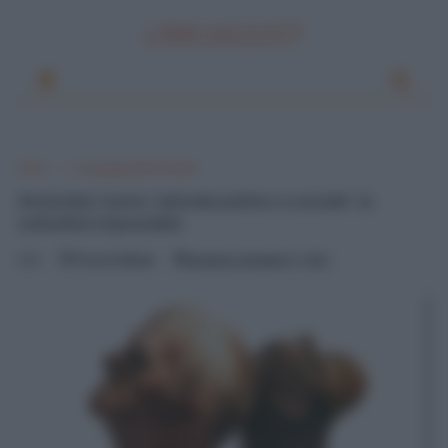
LINKUAGGIO?
Home
Il Linguaggio della Filosofia
Aristotele, l’uomo ‘animale politico e sociale': la
solitudine impossibile
0
Pascal Ciuffreda
domenica, dicembre 11, 2011