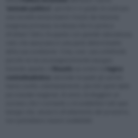
‘animale politico’
, perché è in grado di costruire
una società senza essere mosso da nessuna
esigenza primaria, la stessa che lo porta a
sfruttare l’altro; fa questo con grande naturalezza,
visto che associarsi è una parte determinante
della sua condizione. Crea, così, una collettività
perché ne ha inconsapevolmente bisogno.
Dicendo questo, il
filosofo
va contro la
logica
contrattualistica
, secondo la quale gli uomini
hanno scelto
volontariamente
, perché spinti dalle
più svariate esigenze, di unirsi, di eleggere un
sovrano che li comandi, e di soddisfare tutti quei
bisogni che, senza lo sfruttamento del prossimo,
non potrebbero essere soddisfatti.