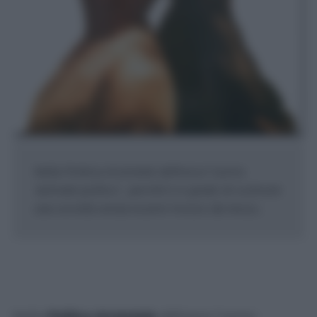
Nella Politica Aristotele definisce l’uomo
‘animale politico’ , perché è in grado di costruire
una società senza essere mosso da nessu...
Nella
Politica
Aristotele
definisce l’uomo