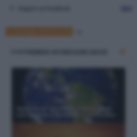
Seguici su Facebook
Segui
Il Linguaggio della Filosofia
94
TI POTREBBERO INTERESSARE ANCHE
Significato di "apocatarsi", il mondo come
ciclo continuo di distruzione e costruzione