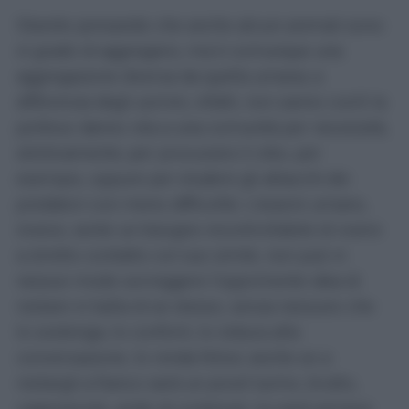
Starete pensando che anche alcuni animali sono
in grado di aggregarsi, ma è comunque una
aggregazione diversa da quella umana; a
differenza degli uomini, infatti, non sanno cos’è la
politica: danno vita a una comunità per necessità,
istintivamente; per procurarsi il cibo, per
esempio, oppure per eludere gli attacchi dei
predatori con meno difficoltà. L’essere umano,
invece, sente un bisogno incontrollabile di vivere
a stretto contatto col suo simile, non può in
nessun modo sorreggere l’opprimente idea di
restare in balìa di se stesso, senza nessuno che
lo sostenga, lo conforti, lo induca alla
conversazione, lo renda felice; anche se a
restargli a fianco sarà un pover'uomo, brutto,
cagionevole, arido di contenuti, lui sarà sempre