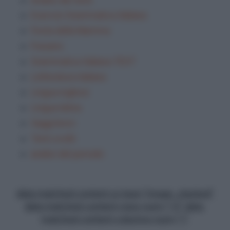
Esercizi Grammatica Italiana
Festa della Mamma
Frasario
Grammatica Italiana TEST
Letteratura italiana
Lingua inglese
Lingua latina
Saggi brevi
Temi svolti
analisi del periodo
data-matched-content-ui-type="image_stacked"
data-matched-content-rows-num="13" data-
matched-content-columns-num="1"