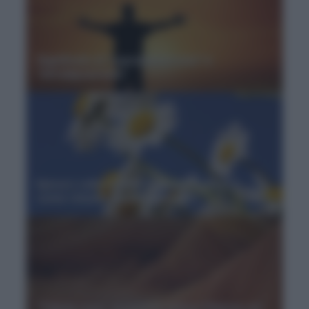
Significato di "sopralapsarismo" e
"infralapsarismo"
Epicuro sulla felicità: il "quadrifarmaco"
come rimedio ai mali dell’uomo
“Tabula rasa”, locuzione antica: Platone ed