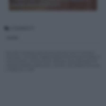
Eschilo i primi ad utilizzarla
COMMENTI
BLOGGER
Siamo felici che partecipi alla community del nostro sito con commenti e
osservazioni, ma ricorda di rispettare sempre le norme di buona condotta e le
nostre Condizioni di Utilizzo che trovi nella parte in basso della pagina. Per
migliorare l'esperienza utente di tutti, i commenti sono sottoposti comunque
a moderazione. Lo staff