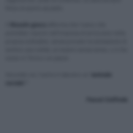
felice di averlo accanto.
Il
filosofo greco
afferma che l’unico che
potrebbe riuscire nell’impresa di arroccarsi nella
propria solitudine, senza provare la sensazione di
sentirsi una nullità, un essere senza senso, o è Dio
sceso in Terra o un pazzo.
Secondo voi, l'uomo è davvero un "
animale
sociale
"?
Pascal Ciuffreda