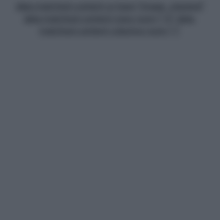
data-matched-content-ui-type="image_stacked"
data-matched-content-rows-num="13" data-
matched-content-columns-num="1"