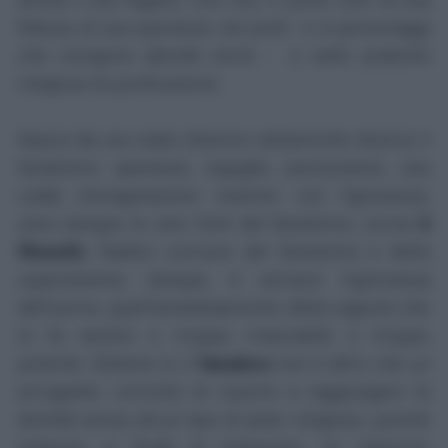
fiducia, le sue speranze, nei preti - o in personaggi
che svolgono attività simili - e nelle pratiche
religiose di purificazione.
Nasce da uno stato d'animo nettamente diverso il
fanatismo
:
speranza, orgoglio, presunzione, una
calda immaginazione insieme con l'ignoranza,
sono dunque le vere fonti del fanatismo,
scrive
il
filosofo
. Radice comune del
fanatismo
e della
superstizione
, dunque, è sempre l'ignoranza
dell'uomo, quell'annebbiamento della ragione che
lo fa sentire o troppo miserabile o troppo
potente. Ebbene sì, il
fanatico
non è altro che un
arrogante, convinto di riuscire a raggiungere la
divinità senza alcun tipo di aiuto religioso, poiché
instaura, si illude di instaurare, un rapporto