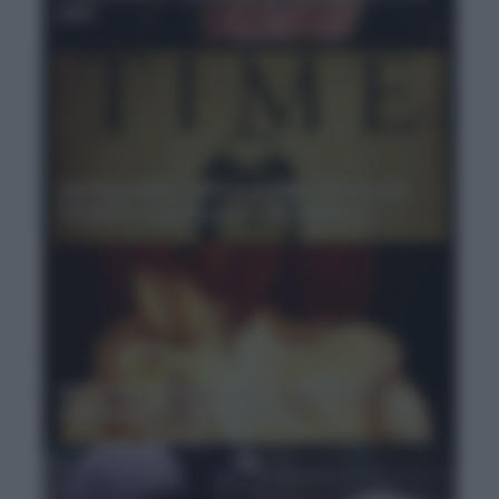
anni
Sant'Agostino, cos'è il tempo? 'Se non mi
chiedono cosa sia lo so, altrimenti no'
Aristotele, amicizia vera e falsi amici: il
dramma dell'intima solitudine