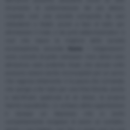
strumento di sottomissione dei più deboli,
creando così una società composta da cani
obbedienti e fedeli, pronti a fare di tutto per
allontanare il male, e da preti addomesticatori: è
così che nasce la migliore delle società
ecclesiastiche, secondo
Hume
. I 'religiosissimi'
sono convinti di poter estirpare i loro dolori solo
attraverso vane pratiche rituali, che alcune volte
possono essere anche inconcepibili per un uomo
che ragiona rettamente: è la paura che comanda,
che spinge a far tutto per una finta felicità, anche
a sacrificare qualcosa di sé stessi, la propria
libertà soprattutto. Lo schiavo della
superstizione
è dunque un depresso che si sente
completamente incapace di avere un contatto,
anche il più fugace, con Dio, e pone così la sua