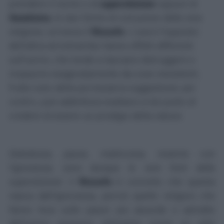
prendere il nome o di
superstizione
oppure di
fanatismo
,
le due forme di corruzione della vera
religione,
scriveva il
filosofo
. L'una è l'opposto
dell'altra ed entrambe hanno effetti differenti
sull'uomo, che tende a lasciarsi distruggere e
impaurire esageratamente da cose inesistenti,
frutto solo della più bizzarra suggestione; per
contro, può addirittura esaltarsi a tal punto di
credere di essere un prodigio della natura.
Debolezza, paura, malinconia, insieme con
l'ignoranza, sono dunque le vere fonti della
superstizione
: il
filosofo
è convinto che questa
nasca dall'ignoranza, perciò quelle religioni che
fanno leva sulle paure più assurde e astratte
dell'uomo possono utilizzarla come un utile