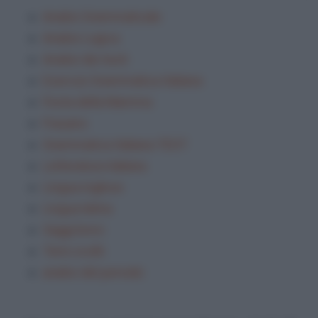
Analisi Grammaticale
Analisi Logica
Analisi dei testi
Esercizi Grammatica Italiana
Festa della Mamma
Frasario
Grammatica Italiana TEST
Letteratura italiana
Lingua inglese
Lingua latina
Saggi brevi
Temi svolti
analisi del periodo