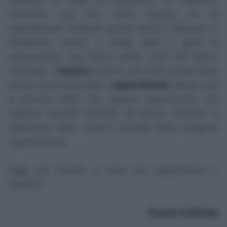
esclusivo con Dio. Detto questo, se la
superstizione
rende gli uomini docili e mansueti, il
fanatismo
, invece, li rende liberi e gonfi di
presunzione; non fanno parte, cioè, del 'gioco
clericale'. I
fanatici
, perciò, non sono prede delle
paure che tormentano i
superstizioni
: danno vita
a piccole sette che spesso deperiscono sul
nascere perché formate da pochi membri, a
differenza delle enormi 'società della religione
superstiziosa'.
Oggi, nel mondo, ci sono più superstiziosi o
fanatici?
Pascal Ciuffreda