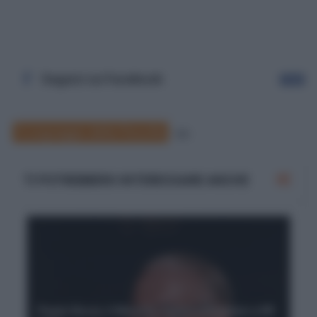
Seguici su Facebook
Segui
Il Linguaggio della Filosofia
94
TI POTREBBERO INTERESSARE ANCHE
Paolo Rossi, il filosofo muore a Firenze a 89