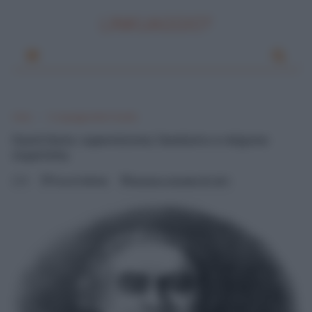
LINKUAGGIO?
Home
Il Linguaggio della Filosofia
David Hume: superstizione, fanatismo e religione
imperfetta
0
Pascal Ciuffreda
domenica, dicembre 25, 2011