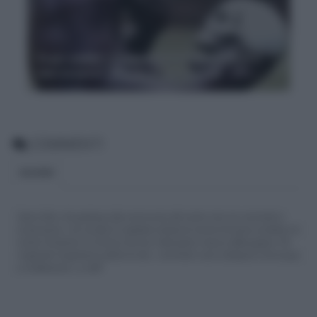
Frasi celebri, il dubbio amletico: 'Essere o
non essere? Questo è il problema'
COMMENTI
BLOGGER
Siamo felici che partecipi alla community del nostro sito con commenti e
osservazioni, ma ricorda di rispettare sempre le norme di buona condotta e le
nostre Condizioni di Utilizzo che trovi nella parte in basso della pagina. Per
migliorare l'esperienza utente di tutti, i commenti sono sottoposti comunque
a moderazione. Lo staff