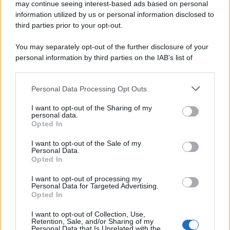
may continue seeing interest-based ads based on personal
information utilized by us or personal information disclosed to
third parties prior to your opt-out.
You may separately opt-out of the further disclosure of your
personal information by third parties on the IAB’s list of
downstream participants.
Personal Data Processing Opt Outs
This information may also be disclosed by us to third parties
on the IAB’s List of Downstream Participants that may further
I want to opt-out of the Sharing of my
disclose it to other third parties.
personal data.
Opted In
Please note that this website/app uses one or more Google
services and may gather and store information including but
I want to opt-out of the Sale of my
Personal Data.
not limited to your visit or usage behaviour. You may click to
Opted In
grant or deny consent to Google and its third-party tags to
use your data for below specified purposes in below Google
I want to opt-out of processing my
consent section.
Personal Data for Targeted Advertising.
Opted In
I want to opt-out of Collection, Use,
Retention, Sale, and/or Sharing of my
Personal Data that Is Unrelated with the