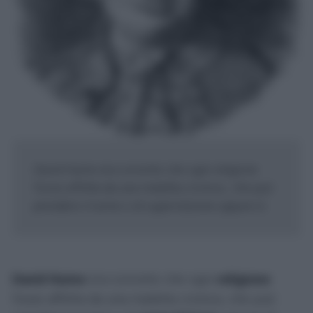
David Hume era convinto che ogni religione
fosse affetta da una malattia cronica , che può
prendere il nome o di superstizione oppure d...
David Hume
era convinto che ogni
religione
fosse affetta da una
malattia cronica
, che può