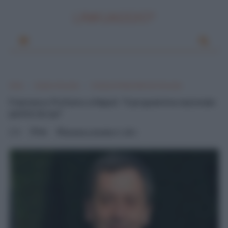
LINKUAGGIO?
Home
Scuola e Istruzione
Francesco Profumo Ministro Istruzione
Francesco Profumo a Napoli: "Il programma nazionale
partirà da qui"
0
Mik
domenica, dicembre 11, 2011