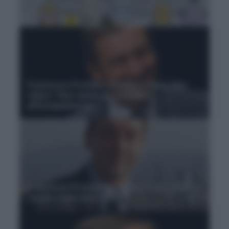
riduzione dell'obbligo e abolizione del quinto
anno
Francesco Profumo, il ministro ha le idee
chiare: 'Due canali per accedere
all'insegnamento'
Francesco Profumo, il ministro con il Sud: 'La
scuola come civic center'