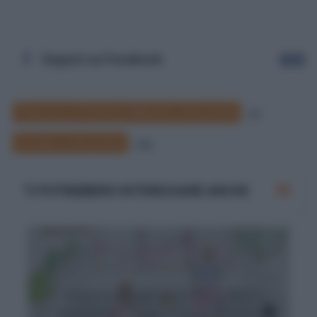
Seguici su Facebook
Segui
Francesco Profumo Ministro Istruzione
27
Scuola e Istruzione
290
TI POTREBBERO INTERESSARE ANCHE
Francesco Profumo, il ministro azzarda: