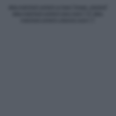
data-matched-content-ui-type="image_stacked"
data-matched-content-rows-num="13" data-
matched-content-columns-num="1"