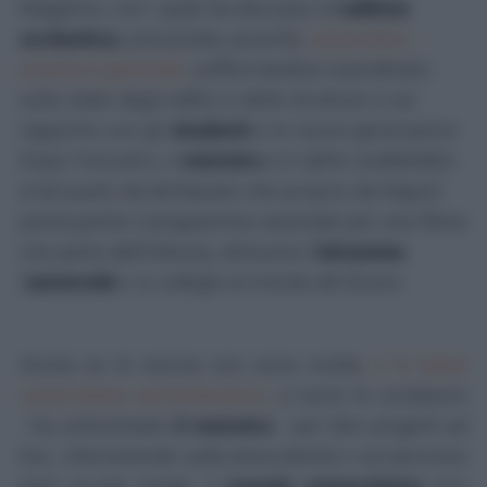
Magistris, con i quali ha discusso di
edilizia
scolastica
, precarietà, povertà,
università e
scuola in generale
, soffermandosi soprattutto
sullo stato degli edifici e delle strutture e sul
rapporto con gli
studenti
e le nuove generazioni.
Dopo l'incontro, il
ministro
si è detto soddisfatto
a tal punto da dichiarare che proprio da Napoli
potrà
partire il programma nazionale per una filiera
che parta dall'infanzia, attraversi l'
istruzione
,
l'
università
e si colleghi al mondo del lavoro
Anche se le risorse non sono molte,
e le tasse
universitarie aumenteranno
, ci sono le condizioni
- ha sottolineato
il ministro
- per
fare progetti ad
hoc, intervenendo sulla prescolarità e sul percorso
post scuola media
; il
mondo universitario
non