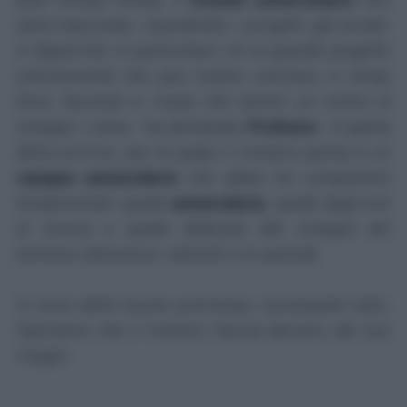
sarà trascurato, soprattutto i progetti già avviati.
A Napoli Est
, in particolare,
c'è un grande progetto
sull'università che può essere concluso in tempi
brevi, facendo in modo che diventi un centro di
sviluppo.
L'area - ha dichiarato
Profumo
- è quella
della ex-Cirio, per la quale il ministro pensa a
un
campus universitario
che abbia tre componenti
fondamentali: quella
universitaria
, quella degli enti
di ricerca e quella dedicata allo sviluppo del
territorio attraverso i distretti e le aziende.
Ci sono delle buone premesse, nonostante tutto.
Speriamo che il ministro faccia davvero del suo
meglio.