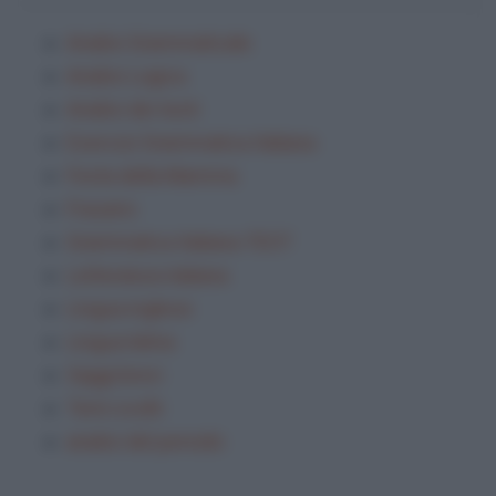
Analisi Grammaticale
Analisi Logica
Analisi dei testi
Esercizi Grammatica Italiana
Festa della Mamma
Frasario
Grammatica Italiana TEST
Letteratura italiana
Lingua inglese
Lingua latina
Saggi brevi
Temi svolti
analisi del periodo