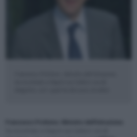
Francesco Profumo , Ministro dell'Istruzione ,
ha incontrato a Napoli sia Caldoro sia de
Magistris, con i quali ha discusso di edilizi...
Francesco Profumo
,
Ministro dell'Istruzione
,
ha incontrato a Napoli sia Caldoro sia de