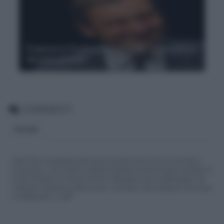
Francesco Profumo sorprende: ‘La scuola ai
docenti giovani’
COMMENTI
BLOGGER
Siamo felici che partecipi alla community del nostro sito con commenti e
osservazioni, ma ricorda di rispettare sempre le norme di buona condotta e le
nostre Condizioni di Utilizzo che trovi nella parte in basso della pagina. Per
migliorare l'esperienza utente di tutti, i commenti sono sottoposti comunque
a moderazione. Lo staff