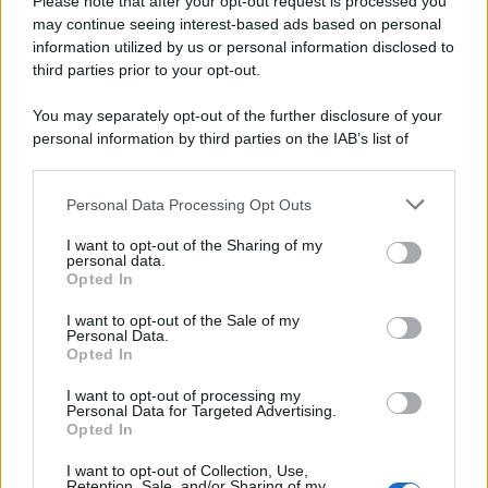
Please note that after your opt-out request is processed you
may continue seeing interest-based ads based on personal
information utilized by us or personal information disclosed to
third parties prior to your opt-out.
You may separately opt-out of the further disclosure of your
personal information by third parties on the IAB’s list of
downstream participants.
Personal Data Processing Opt Outs
This information may also be disclosed by us to third parties
on the IAB’s List of Downstream Participants that may further
I want to opt-out of the Sharing of my
disclose it to other third parties.
personal data.
Opted In
Please note that this website/app uses one or more Google
services and may gather and store information including but
I want to opt-out of the Sale of my
Personal Data.
not limited to your visit or usage behaviour. You may click to
Opted In
grant or deny consent to Google and its third-party tags to
use your data for below specified purposes in below Google
I want to opt-out of processing my
consent section.
Personal Data for Targeted Advertising.
Opted In
I want to opt-out of Collection, Use,
Retention, Sale, and/or Sharing of my