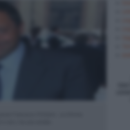
Gra
Let
Lin
Lin
Sag
Tem
ana
type
conte
ruzione Francesco Profumo . La riforma
 è vero, ma una ventata ...