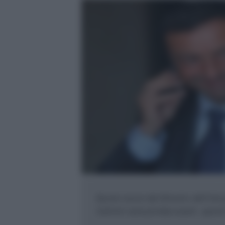
Buone nuove dal Ministro dell'Ist
Gelmini sarà portata avanti , questo