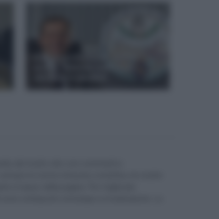
Francesco Profumo, allarme
scuola: 'Riforme impossibili,
salviamo il salvabile'
unity del nostro sito con commenti e
e sempre le norme di buona condotta e le nostre
parte in basso della pagina. Per migliorare
enti sono sottoposti comunque a moderazione. Lo