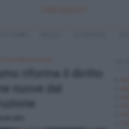
LINKUAGGIO?
LA E TEMI
ANALISI
LETTERATURA
INGL
 Profumo Ministro Istruzione
TOP 
o riforma il diritto
Ana
one nuove dal
Ana
Anal
truzione
Ese
Fes
e 03, 2011
Fra