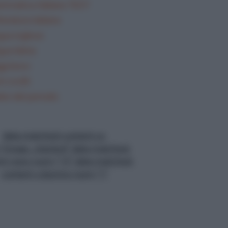
mmatica Italiana TEST
teratura italiana
gua inglese
gua latina
gi brevi
i svolti
lisi del periodo
data-matched-content-ui-
="image_stacked" data-matched-
nt-rows-num="13" data-matched-
content-columns-num="1"