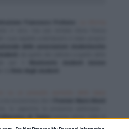
struzione
Francesco Profumo
.
La riforma
esto è vero, ma una ventata d'aria fresca
ti i suoi aspetti; a dichiararlo è stato proprio
zionale delle associazioni studentesche
tudenti
, da quello dei cattolici a quello delle
ndo per il
Movimento studenti Azione
e la
Rete degli studenti
.
ci su un presunto aumento delle tasse
 crisi economica che il
Premier Mario Monti
me, lo sapremo la prossima settimana -,
olitecnico di Torino
avesse perso tutta la
me dichiarazioni, si spera presto supportate da