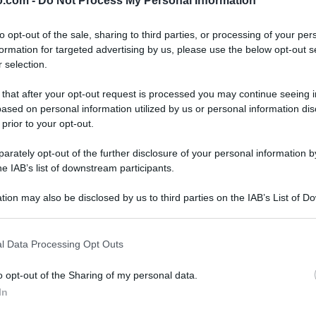
o.com -
Do Not Process My Personal Information
 cambiare.
to opt-out of the sale, sharing to third parties, or processing of your per
di ragionare insieme agli studenti su una nuova
formation for targeted advertising by us, please use the below opt-out s
 selection.
intervento su
un tema più vasto, da inserire in
Tutto sarà realizzato, stando a
quanto è stato
 that after your opt-out request is processed you may continue seeing i
 dopo un confronto serrato con gli
studenti
,
ased on personal information utilized by us or personal information dis
 prior to your opt-out.
 con regolarità. Per adesso, comunque, le
edilizia scolastica
in generale e gli alloggi in
rately opt-out of the further disclosure of your personal information by
he IAB’s list of downstream participants.
tion may also be disclosed by us to third parties on the IAB’s List of 
a anche dichiarato che sarà valorizzata la
 that may further disclose it to other third parties.
 continuato a sostenere per tutto il governo
 that this website/app uses one or more Google services and may gath
l Data Processing Opt Outs
 Gelmini
- e che bisognerà
modificare
including but not limited to your visit or usage behaviour. You may click 
, in modo tale che preparino gli studenti a
 to Google and its third-party tags to use your data for below specifi
o opt-out of the Sharing of my personal data.
ogle consent section.
richiesti dalle imprese
.
In