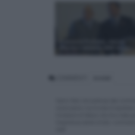
Francesco Profumo, stessa
riforma e aumento delle tasse
COMMENTI
BLOGGER
Siamo felici che partecipi alla comm
osservazioni, ma ricorda di rispettar
Condizioni di Utilizzo che trovi nella 
l'esperienza utente di tutti, i comm
staff