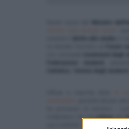
Buone nuove dal
Ministro dell'I
Gelmini sarà portata avanti
, qu
investirà il
diritto allo studio
in tut
lui durante l'incontro al
Forum na
con i principali
movimenti degli s
Federazione studenti
, passa
Cattolica
, l’
Unione degli studenti
Diffuse a macchia d'olio
le vo
universitarie
, aumento dovuto alla
ha promesso di risolvere - co
credevamo che l'ex-
rettore
del
P
sua credibilità. Viste le ultimissi