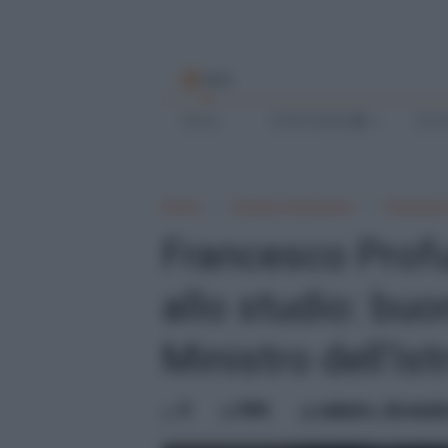
MENU
Home
SCRIVI BENE
SCUO
Home
Scuola e Istruzione
Francesco
Francesco Profum
allo studio: bu
Ministro dell'Is
0
Mik
sabato, dicembr