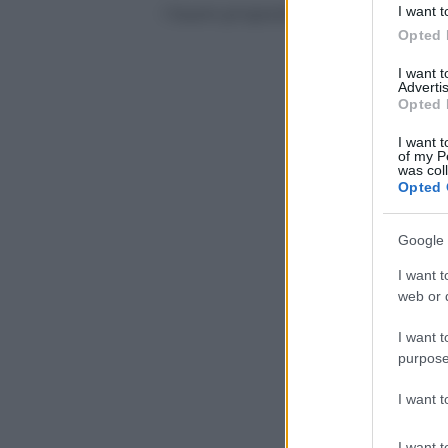
I buoni propositi, insomma, sono 
I want t
Opted 
I want 
Advertis
Opted 
I want t
of my P
was col
Opted 
Google 
I want t
web or d
I want t
purpose
I want 
I want t