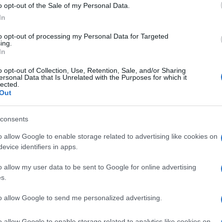
emersi di nuovo.
o opt-out of the Sale of my Personal Data.
In
to opt-out of processing my Personal Data for Targeted
ing.
In
o opt-out of Collection, Use, Retention, Sale, and/or Sharing
ersonal Data that Is Unrelated with the Purposes for which it
lected.
Out
consents
o allow Google to enable storage related to advertising like cookies on
evice identifiers in apps.
o allow my user data to be sent to Google for online advertising
s.
to allow Google to send me personalized advertising.
o allow Google to enable storage related to analytics like cookies on