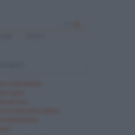
CERCA
ESE
LATINO
ARGOMENTI
lisi Grammaticale
lisi Logica
isi dei testi
rcizi Grammatica Italiana
ta della Mamma
sario