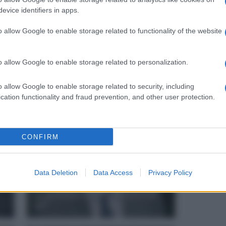
evice identifiers in apps.
o allow Google to enable storage related to functionality of the website
Segui
o allow Google to enable storage related to personalization.
ione
Scuola e Istruzione
27
290
o allow Google to enable storage related to security, including
cation functionality and fraud prevention, and other user protection.
ANCHE
CONFIRM
Data Deletion
Data Access
Privacy Policy
Francesco Profumo a Napoli: "Il
programma nazionale partirà da
qui"