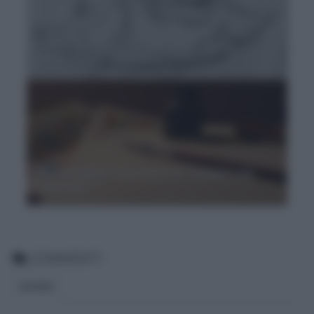
Parole difficili: i “bifronti” sono parole
double-face
Parole difficili: cosa sono la “sistola” e la
“diastola”?
COMMENTI
BLOGGER