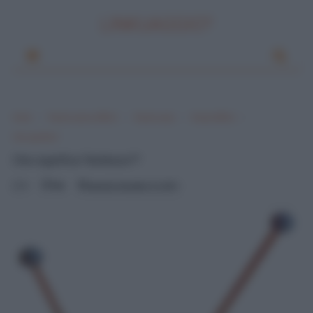
LINKUAGGIO?
Home
Parole nuove e difficili
Parole nuove
Parole difficili
Che significa?
Che significa "biribisso"?
0
Mik
venerdì, dicembre 16, 2011