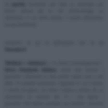
(la
parola
ticchettio
, per fare un esempio più
facile, deriva dal
tic tac
dell'orologio; ne
riproduce, in un certo senso, il suono attraverso
la sua struttura).
Vediamo un po' la definizione che ne dà
Treccani.it
:
"Biribissi
(o
biribisso
) s. m. [voce onomatopeica]
1.
Gioco d’azzardo italiano
, simile alla lotteria. I
giocatori collocano le loro poste sopra una o più
delle 70 caselle numerate o figurate in cui è diviso
il tavolo di gioco; chi tiene il banco estrae da un
sacchetto un numero dei 70 o una figura; i
giocatori che hanno puntato sul numero vincente