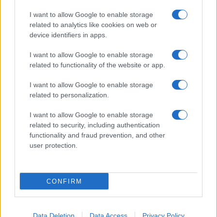
I want to allow Google to enable storage
Chi siamo
Contatti
related to analytics like cookies on web or
device identifiers in apps.
Condizioni d'uso
Cookie policy
I want to allow Google to enable storage
Privacy policy
Disattiva / attiva
related to functionality of the website or app.
cookie
I want to allow Google to enable storage
related to personalization.
Responsabile del sito
: Michele Rainone
I want to allow Google to enable storage
Numero Partita IVA
: 03991910716
related to security, including authentication
functionality and fraud prevention, and other
Grazie per leggerci e per seguirci sempre: puoi
user protection.
chiedere aiuti e consigli cercando nel blog
l'argomento su cui hai dubbi o contattandoci su
Facebook. Buona navigazione e buono studio!
CONFIRM
Data Deletion
Data Access
Privacy Policy