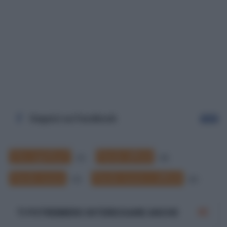
Seguici su Facebook
Segui
Che significa?
Parole difficili
57
58
Parole nuove
Parole nuove e difficili
70
87
TI POTREBBERO INTERESSARE ANCHE