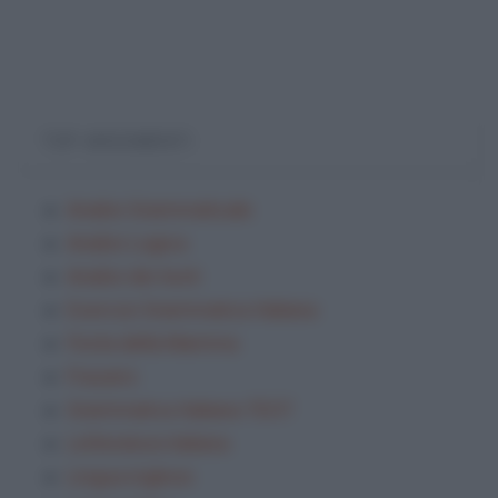
TOP ARGOMENTI
Analisi Grammaticale
Analisi Logica
Analisi dei testi
Esercizi Grammatica Italiana
Festa della Mamma
Frasario
Grammatica Italiana TEST
Letteratura italiana
Lingua inglese