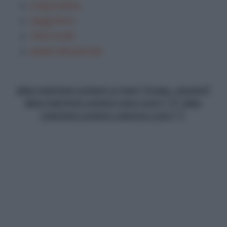
Lingua latina
Saggi brevi
Temi svolti
analisi del periodo
data-matched-content-ui-type="image_stacked"
data-matched-content-rows-num="13" data-
matched-content-columns-num="1"