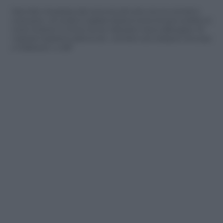
Siamo felici che partecipi alla community del nostro sito con commenti e
osservazioni, ma ricorda di rispettare sempre le norme di buona condotta e le
nostre Condizioni di Utilizzo che trovi nella parte in basso della pagina. Per
migliorare l'esperienza utente di tutti, i commenti sono sottoposti comunque
a moderazione. Lo staff