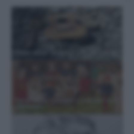
Parole difficili: "sinistrare" cosa significa?
Parole difficili, “convitare” e “coartare” cosa
significano?