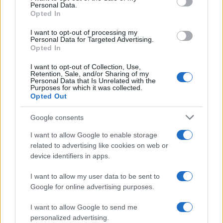
Personal Data.
not limited to your visit or usage behaviour. You may click to
Opted In
grant or deny consent to Google and its third-party tags to
use your data for below specified purposes in below Google
I want to opt-out of processing my
consent section.
Personal Data for Targeted Advertising.
Opted In
I want to opt-out of Collection, Use,
Retention, Sale, and/or Sharing of my
Personal Data that Is Unrelated with the
Purposes for which it was collected.
Opted Out
Google consents
I want to allow Google to enable storage
related to advertising like cookies on web or
device identifiers in apps.
I want to allow my user data to be sent to
Google for online advertising purposes.
©
2026
LINKUAGGIO?
I want to allow Google to send me
Tutti i diritti riservati
personalized advertising.