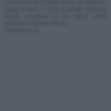
ricevono 64 volte la posta, tutti gli altri perdono e
pagano al banco.
2.
Gioco da bambini, simile alla
trottola, consistente in uno stecco infilato
nell’anima di un grosso bottone.
Che biribisso sia!