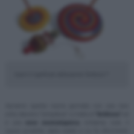
Qual è il significato della parola "biribisso"?
Apriamo questa nuova giornata con una
new
entry
davvero "simpatica": si tratta di
"biribisso"
ed
è una
voce onomatopeica
; richiama, cioè, il
suono prodotto dalla realtà a cui fa riferimento