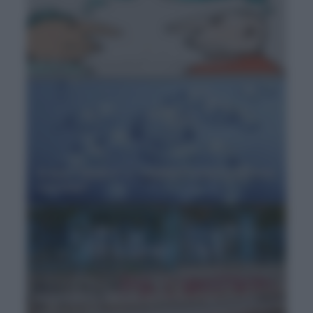
Si dice “persuàdere” o “persuadére”?
Si dice “sàlubre” o “salùbre”? Qual è la forma
corretta?
Grammatica Italiana, accento e apostrofo: