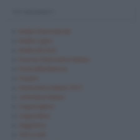
TOP ARGOMENTI
Analisi Grammaticale
Analisi Logica
Analisi dei testi
Esercizi Grammatica Italiana
Festa della Mamma
Frasario
Grammatica Italiana TEST
Letteratura italiana
Lingua inglese
Lingua latina
Saggi brevi
Temi svolti