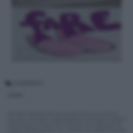
qual è la differenza? [ESERCIZI]
Si scrive "fa" o "fà"? O "fa'"? Tutti i segreti
del verbo "fare"
COMMENTI
BLOGGER
Siamo felici che partecipi alla community del nostro sito con commenti e
osservazioni, ma ricorda di rispettare sempre le norme di buona condotta e le
nostre Condizioni di Utilizzo che trovi nella parte in basso della pagina. Per
migliorare l'esperienza utente di tutti, i commenti sono sottoposti comunque