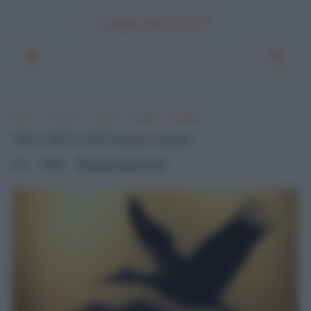
LINKUAGGIO?
Home
Si scrive?
Il verbo
Accento
Apocope
"Va" o "và"? O "va'"? Come si scrive?
0
Mik
martedì, aprile 02, 2013