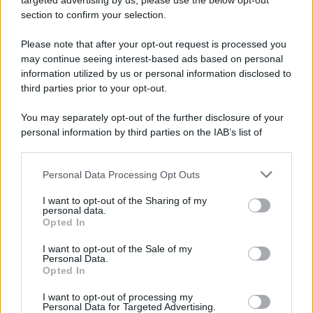
targeted advertising by us, please use the below opt-out
section to confirm your selection.
Please note that after your opt-out request is processed you
may continue seeing interest-based ads based on personal
information utilized by us or personal information disclosed to
third parties prior to your opt-out.
You may separately opt-out of the further disclosure of your
personal information by third parties on the IAB’s list of
downstream participants.
Personal Data Processing Opt Outs
This information may also be disclosed by us to third parties
on the IAB’s List of Downstream Participants that may further
I want to opt-out of the Sharing of my
disclose it to other third parties.
personal data.
Opted In
Please note that this website/app uses one or more Google
services and may gather and store information including but
I want to opt-out of the Sale of my
Personal Data.
not limited to your visit or usage behaviour. You may click to
Opted In
grant or deny consent to Google and its third-party tags to
use your data for below specified purposes in below Google
I want to opt-out of processing my
consent section.
Personal Data for Targeted Advertising.