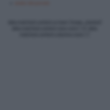
analisi del periodo
data-matched-content-ui-type="image_stacked"
data-matched-content-rows-num="13" data-
matched-content-columns-num="1"