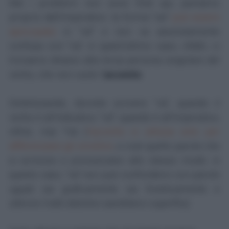
Ma i problemi non sono finiti qui; partiamo
proprio dall'imperativo: la forma "vai"
può essere
apocopata
in "va'" e non va assolutamente
confusa con "va"; in quest'ultimo caso, infatti, ci
troviamo dinanzi alla terza persona singolare del
verbo, che non vuole l'
accento
.
Sintetizzando, dovrete scrivere "va", quando il
verbo è all'indicativo; "va'", quando è all'imperativo;
infine, mai *và (
l'accento si utilizza solo per
differenziare gli omofoni
, e cioè quelle parole che
si scrivono e pronunciano allo stesso modo: in
questo caso, "va" non può confondersi con parole
uguali sia graficamente sia foneticamente e
ulteriori tratti distintivi sarebbero superflui).