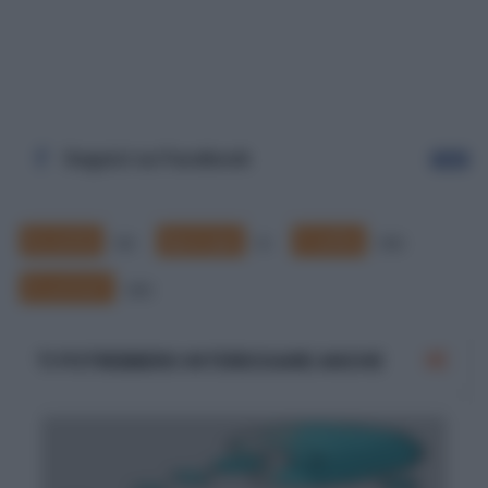
Seguici su Facebook
Segui
Accento
Apocope
Il verbo
62
5
142
Si scrive?
225
TI POTREBBERO INTERESSARE ANCHE