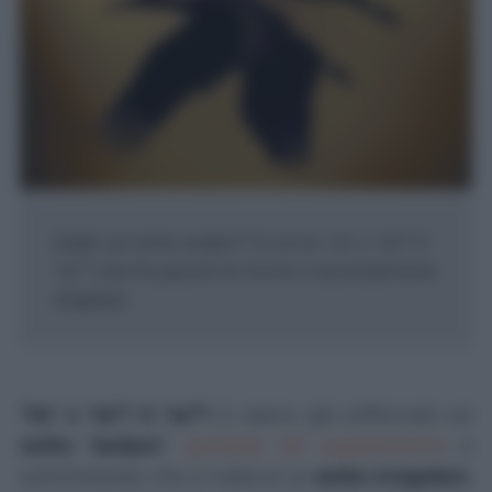
Dubbi sul verbo andare? Si scrive "va" o "và"? O
"va'"? Una fra queste tre forme è assolutamente
sbagliata
"Va" o "và"? O "va'"?
Ci siamo già soffermati sul
verbo "andare"
,
parlando del suppletivismo
e
sottolineando che si tratta di un
verbo irregolare
,