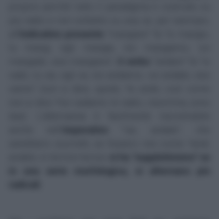
proprio perché tutto il paradigma è costruito su
più radici e non soltanto su una; se, per esempio,
all
'indicativo presente
"mangiare" fa "io mangio,
tu mangi, egli mangia, noi mangiamo, voi
mangiate, essi mangiano",
il verbo
"andare" fa "io
vado, tu vai, egli va, noi andiamo, voi andate, essi
vanno"
(non si dice, quindi,
*io ando
, così come
non si dice
*noi vadiamo
: le radici, insomma, sono
due). L'alternanza è facilmente riscontrabile
anche nell'
imperativo
"vai, andate", che
sarebbero scorretti, se fossero resi come
*andi,
andate
; in termini tecnici
si ha "suppletivismo" se
in una serie morfologica, si alternano più
radicali
.