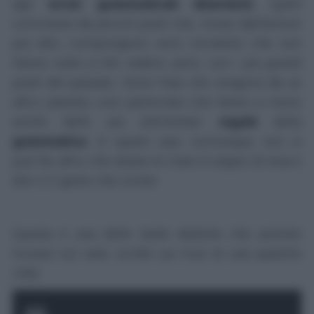
agli
errori grammaticali divertenti
, quelli
commessi da piccoli poeti che, mossi dall'amore
più alto, compongono versi romantici che non
hanno nulla a che vedere, però, con i più grandi
poeti del passato. Sono frasi che vengono da un
altro pianeta, così particolari che fanno a meno
anche delle più elementari
regole
della
grammatica
. In questi casi, comunque, non si
può far altro che alzare le mani in segno di resa e
dire: è il gesto che conta!
Questa è una delle tante dediche che potrete
trovare sul web, scritte sui muri di una qualche
città: