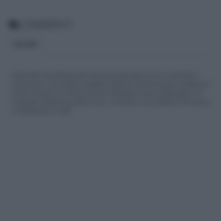
COMMENTI
BLOGGER
Siamo felici che partecipi alla community del nostro sito con commenti e
osservazioni, ma ricorda di rispettare sempre le norme di buona condotta e le
nostre Condizioni di Utilizzo che trovi nella parte in basso della pagina. Per
migliorare l'esperienza utente di tutti, i commenti sono sottoposti comunque
a moderazione. Lo staff