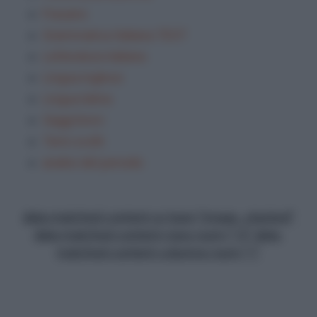
Frasario
Grammatica Italiana TEST
Letteratura italiana
Lingua inglese
Lingua latina
Saggi brevi
Temi svolti
analisi del periodo
data-matched-content-ui-type="image_stacked"
data-matched-content-rows-num="13" data-
matched-content-columns-num="1"