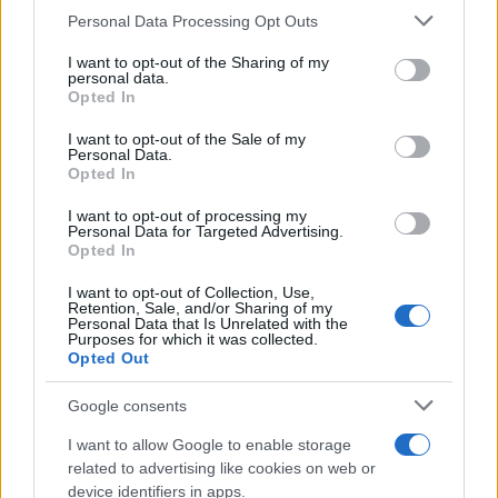
Personal Data Processing Opt Outs
This information may also be disclosed by us to third parties
on the IAB’s List of Downstream Participants that may further
I want to opt-out of the Sharing of my
disclose it to other third parties.
personal data.
Opted In
Please note that this website/app uses one or more Google
services and may gather and store information including but
I want to opt-out of the Sale of my
Personal Data.
not limited to your visit or usage behaviour. You may click to
Opted In
grant or deny consent to Google and its third-party tags to
use your data for below specified purposes in below Google
I want to opt-out of processing my
consent section.
Personal Data for Targeted Advertising.
Opted In
I want to opt-out of Collection, Use,
Retention, Sale, and/or Sharing of my
Personal Data that Is Unrelated with the
Purposes for which it was collected.
Opted Out
Google consents
I want to allow Google to enable storage
related to advertising like cookies on web or
device identifiers in apps.