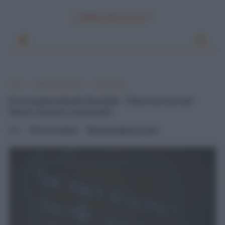
LINKUAGGIO?
Home
Errori Grammaticali
I Nuovi Mostri
Errori grammaticali divertenti : 'Femo la more nel
fiume', ma non è scomodo?
0
Pascal Ciuffreda
venerdì, febbraio 03, 2012