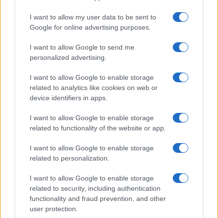
I want to allow my user data to be sent to
Google for online advertising purposes.
©
2026
LINKUAGGIO?
I want to allow Google to send me
Tutti i diritti riservati
personalized advertising.
I want to allow Google to enable storage
Chi siamo
Contatti
related to analytics like cookies on web or
device identifiers in apps.
Condizioni d'uso
Cookie policy
I want to allow Google to enable storage
Privacy policy
Disattiva / attiva
related to functionality of the website or app.
cookie
I want to allow Google to enable storage
related to personalization.
Responsabile del sito
: Michele Rainone
I want to allow Google to enable storage
Numero Partita IVA
: 03991910716
related to security, including authentication
functionality and fraud prevention, and other
Grazie per leggerci e per seguirci sempre: puoi
user protection.