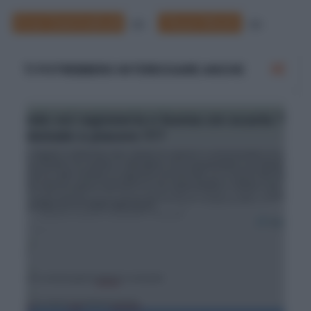
Errori Grammaticali
I Nuovi Mostri
39
33
TI POTREBBERO INTERESSARE ANCHE
Errori grammaticali su Yahoo! 'Ragioneria e
buona come scuola? Pleas!'