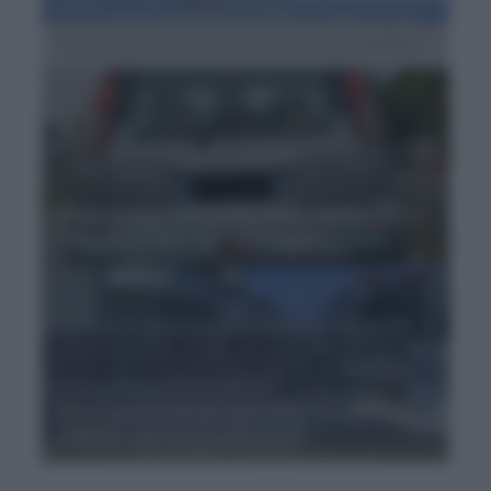
Errori grammaticali divertenti in chat: 'E i te
l'ha detto, che puo nascere unna ammicizia'
Errori grammaticali divertenti: 'Va pensiero
sulle ali d'orate fuori dall'Itaglia'
Errori grammaticali divertenti: 'Io come lo
stupido o perso te, quariscimi'