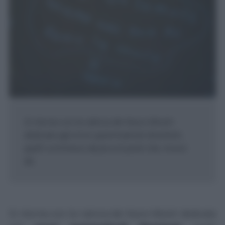
Si ritorna con la rubrica dei Nuovi Mostri
dedicata agli errori grammaticali divertenti ,
quelli commessi da piccoli poeti che, mossi
da...
Si ritorna con la rubrica dei
Nuovi Mostri
dedicata