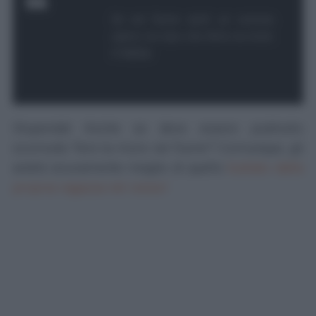
Se nel fiume senti un rumore,
siamo noi due che femo la more.
X Mattia
Stupenda! Anche se deve essere piuttosto
scomodo 'fere la more nel fiume'? Comunque, gli
andrà sicuramente meglio di quello
buttato dalla
propria ragazza nel cesso!