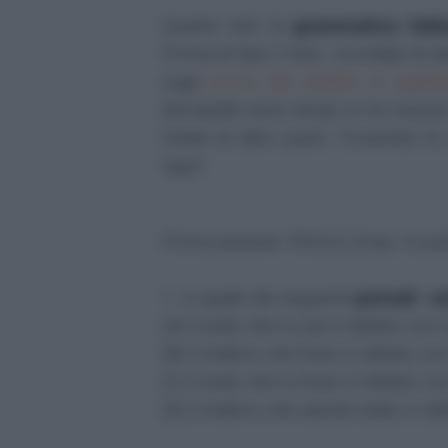
Questo test di
grammatica itali
Prima di fare il test, ricordate di 
sugli
errori da evitare in quals
domande sono divise in tre sezioni,
totale di dieci punti. Troverete le
lupo!
Prima sezione: FACILE (max. 4 pun
1.
In quale dei seguenti
periodi
i
v
(A) Credo che tu sia in debito con l
(B) Credevo che fossi in debito con
(C) Credo che tu fossi in debito con
(D) Credevo che saresti stato in de