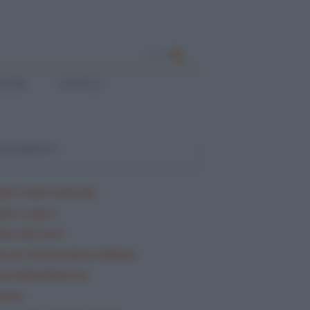
CERCA
ESE
LATINO
ARGOMENTI
lisi Grammaticale
lisi Logica
isi dei testi
rcizi Grammatica Italiana
ta della Mamma
sario