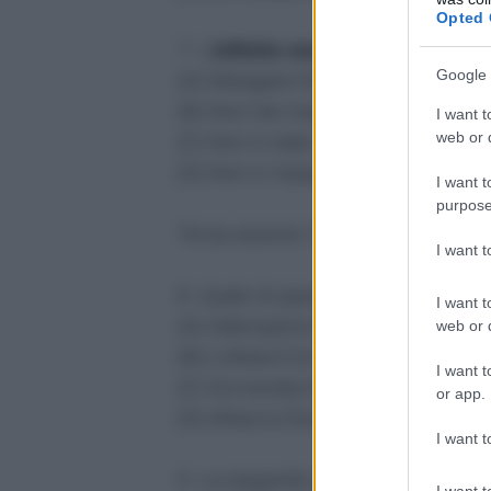
Opted 
7. L'
infinito sostantivato
è present
Google 
(A) Mangiare fa bene
(B) Non hai mangiato bene
I want t
web or d
(C) Non è stato mangiato dal mio
(D) Non è mangiando così che guar
I want t
purpose
Terza sezione: DIFFICILE (max. 3 p
I want 
8. Quale di queste coppie di verbi
I want t
(A) Adempiere/Adempire
web or d
(B) Lottare/Combattere
I want t
(C) Scrivendo/Avendo scritto
or app.
(D) Attacco/Sono attaccato
I want t
9. La seguente affermazione
I want t