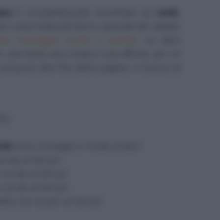
ana
è completamente incentrato sui
verbi
.
dare un'occhiata all'ultimo speciale del sabato
iasi messaggio scritto o parlato
. Le dieci
 una facile una media e una difficile, per un
 soluzioni alla fine della pagina. In bocca al
ti)
erbi
sono coniugati in modo errato?
ui da un bel po'
 lui da un bel po'
 lui da un bel po'
bito con lui per un bel po'