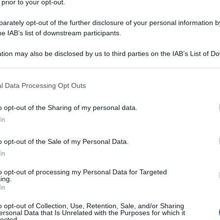
 prior to your opt-out.
ò subito
rately opt-out of the further disclosure of your personal information by
he IAB’s list of downstream participants.
unti)
tion may also be disclosed by us to third parties on the IAB’s List of 
)
di più
 that may further disclose it to other third parties.
 that this website/app uses one or more Google services and may gath
l Data Processing Opt Outs
including but not limited to your visit or usage behaviour. You may click 
 to Google and its third-party tags to use your data for below specifi
o opt-out of the Sharing of my personal data.
ogle consent section.
In
o opt-out of the Sale of my Personal Data.
In
senta un
verbo passivo
?
to opt-out of processing my Personal Data for Targeted
apito bene
ing.
ata, purtroppo
In
passeggiavo tranquillamente
o opt-out of Collection, Use, Retention, Sale, and/or Sharing
ersonal Data that Is Unrelated with the Purposes for which it
vrei voluto ammazzarlo
lected.