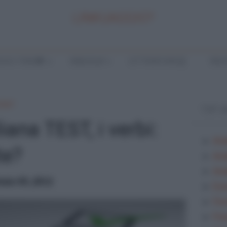
LINKUAGGIO?
LA E TEMI
ANALISI
LETTERATURA
INGL
 TEST
TOP 
ana TEST, i verbi:
Ana
te?
Ana
Anal
aio 05, 2012
Ese
Fes
Fra