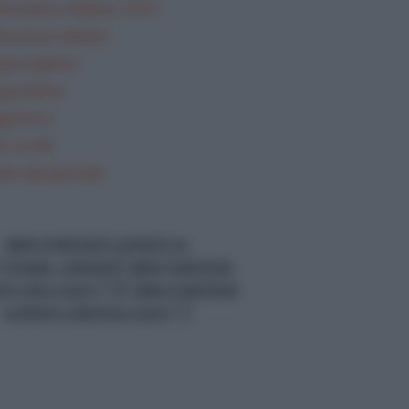
mmatica Italiana TEST
teratura italiana
gua inglese
gua latina
gi brevi
i svolti
lisi del periodo
data-matched-content-ui-
="image_stacked" data-matched-
nt-rows-num="13" data-matched-
content-columns-num="1"