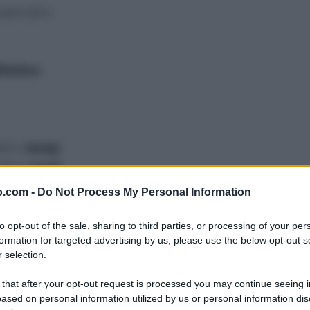
splendere
:
ifettivo
ttro
tempi
attro
modi
o due tempi
o.com -
Do Not Process My Personal Information
e certezza
to opt-out of the sale, sharing to third parties, or processing of your per
formation for targeted advertising by us, please use the below opt-out s
 verbi
sono scritti in modo scorretto?
 selection.
retta
io
 that after your opt-out request is processed you may continue seeing i
ased on personal information utilized by us or personal information dis