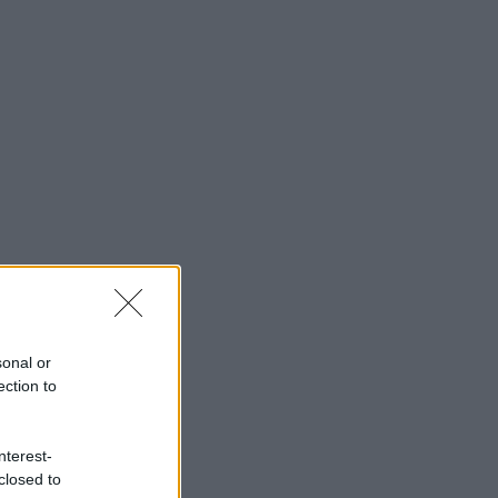
sonal or
ection to
nterest-
closed to