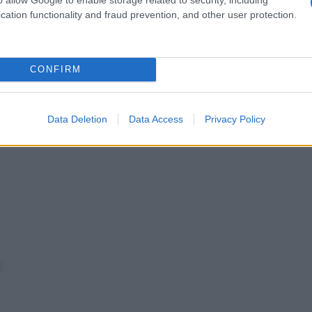
e compiuta o subita dal
soggetto
cation functionality and fraud prevention, and other user protection.
ezioni
mpersonali
CONFIRM
n nessun caso
Data Deletion
Data Access
Privacy Policy
 scomposto questo verbo?