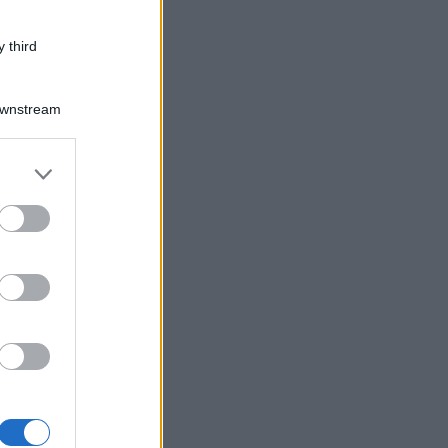
 third
Downstream
er and store
to grant or
ed purposes