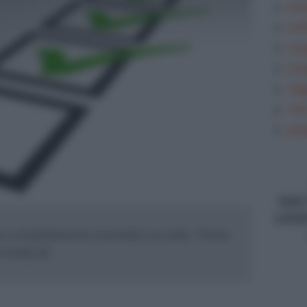
Gra
Let
Lin
Lin
Sag
Tem
ana
type
conte
 è completamente incentrato sui verbi . Prima
chiata all...