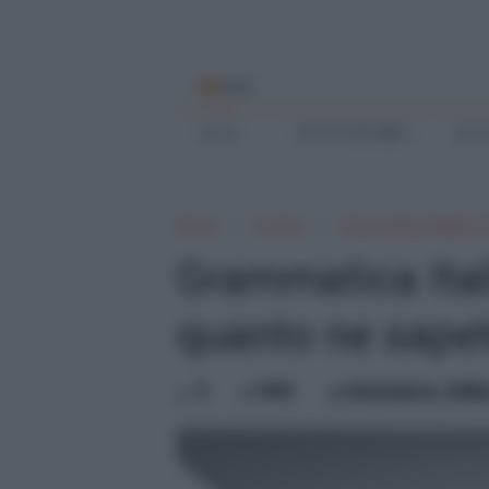
MENU
Home
SCRIVI BENE
SCUO
Home
Il verbo
Grammatica Italiana
Grammatica Itali
quanto ne sape
3
Mik
domenica, febbr