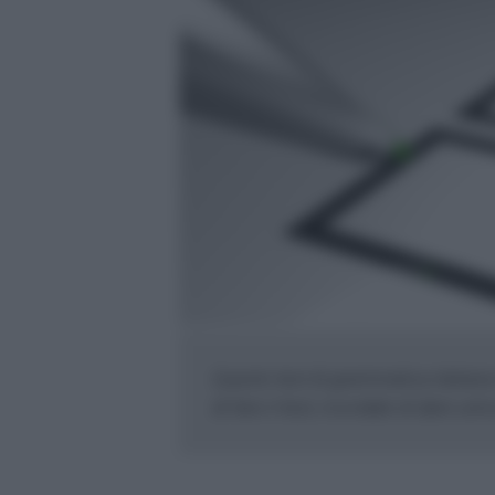
Questo test di grammatica italiana
di fare il test, ricordate di dare un'oc