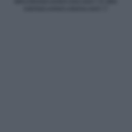
data-matched-content-rows-num="13" data-
matched-content-columns-num="1"