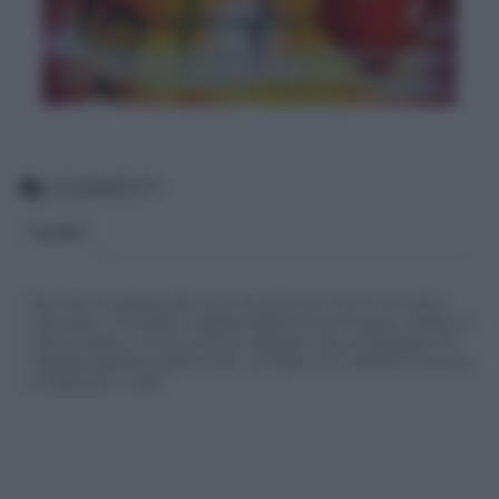
Frasi d'amore per lei tratte da canzoni e da
dedicare alla fidanzata, moglie o compagna
COMMENTI
BLOGGER
Siamo felici che partecipi alla community del nostro sito con commenti e
osservazioni, ma ricorda di rispettare sempre le norme di buona condotta e le
nostre Condizioni di Utilizzo che trovi nella parte in basso della pagina. Per
migliorare l'esperienza utente di tutti, i commenti sono sottoposti comunque
a moderazione. Lo staff