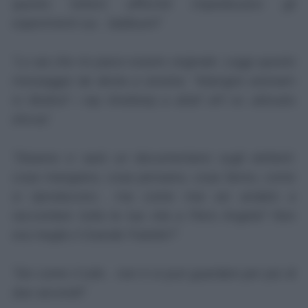
questo lotterò affinché impediscano gli
esperimenti sui... babbuini!".
"Lo sai che mi piace essere originale. Leggi questo
messaggio da desta a sinistra: "!elanigiro areinam
ni illednof i rep itrednerp a attaf oh'l ec atlovats
ehcna".
"Stasera ci sarà un documentario sugli elefanti:
cosa mangiano, cosa pensano, cosa fanno, come
si riproducono... ma come mai sei andato a
raccontare tutta la tua vita a Piero Angela? Non
era meglio il Grande Fratello?".
"Sei come il sole... non ti si può guardare per più di
due secondi!".