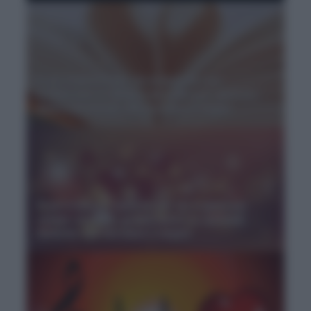
Frasi d'amore per lei in inglese con
traduzione in italiano da dedicare: pensieri
dolci e profondi che lasciano il segno
Frasi d'amore famose per lei e citazioni
celebri di poeti, grandi autori e cantanti:
dediche che lasciano il segno