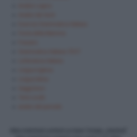
Analisi Logica
Analisi dei testi
Esercizi Grammatica Italiana
Festa della Mamma
Frasario
Grammatica Italiana TEST
Letteratura italiana
Lingua inglese
Lingua latina
Saggi brevi
Temi svolti
analisi del periodo
data-matched-content-ui-type="image_stacked"