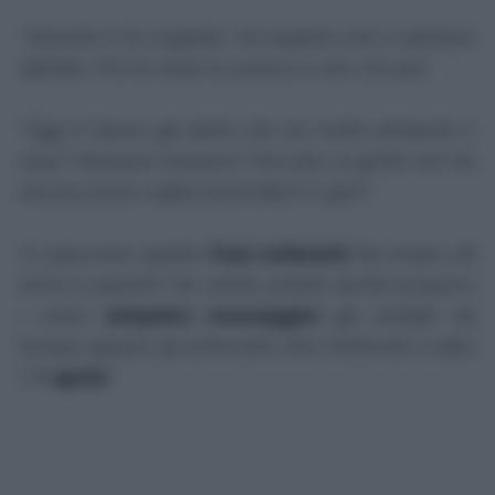
"Stanotte ti ho sognata. Ho sognato che ti salutavo
dall'alto. Poi ho tirato lo scarico e non c'eri più".
"Oggi ti hanno già detto che sei molto attraente e
sexy? Nessuno nessuno? Peccato, la gente non ha
ancora avuto voglia di prenderti in giro!".
Vi piacciono queste
frasi esilaranti
da inviare ad
amici e parenti? Se volete, potete anche proporci
i vostri
simpatici messaggini
già studiati da
tempo oppure gli scherzetti che metterete in atto
il
1 aprile
!