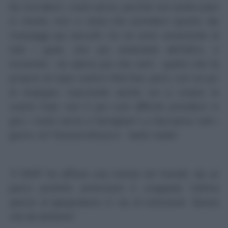
far sorridere i vostri amici, perché non avete piani
in mente, non vi resta che prendere spunto dai
messaggi qui raccolti. Ce ne sono veramente di
tutti i gusti, uno più esilarante dell'altro, e
troverete - ne siamo più che certi - quello che fa
proprio al caso vostro! Alla fine, però, con un po'
di impegno riuscireste anche voi a creare le
vostre frasi: non è poi così difficile prendere in
giro i nostri amici e famigliari! Lo facciamo tutti i
giorni, no? Buona lettura e... tante risate!
"Il WWF ha diffuso una notizia nel mondo: da un
parco protetto americano è scappata l'ultima
specie di ippopotamo in via di estinzione. Buona
vita da latitante".