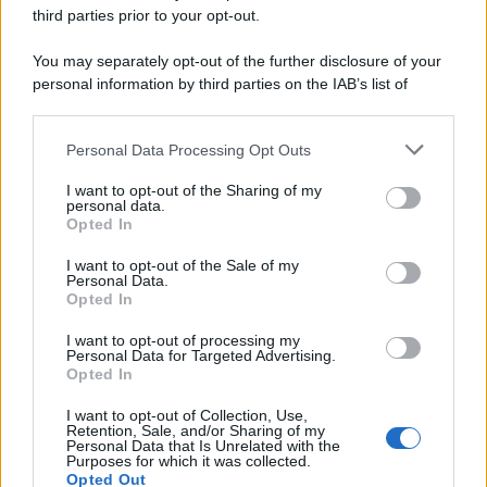
third parties prior to your opt-out.
You may separately opt-out of the further disclosure of your
personal information by third parties on the IAB’s list of
downstream participants.
Personal Data Processing Opt Outs
This information may also be disclosed by us to third parties
on the IAB’s List of Downstream Participants that may further
I want to opt-out of the Sharing of my
disclose it to other third parties.
personal data.
Opted In
Please note that this website/app uses one or more Google
services and may gather and store information including but
I want to opt-out of the Sale of my
Personal Data.
not limited to your visit or usage behaviour. You may click to
Opted In
grant or deny consent to Google and its third-party tags to
use your data for below specified purposes in below Google
I want to opt-out of processing my
consent section.
Personal Data for Targeted Advertising.
Opted In
I want to opt-out of Collection, Use,
Retention, Sale, and/or Sharing of my
Personal Data that Is Unrelated with the
Purposes for which it was collected.
Opted Out