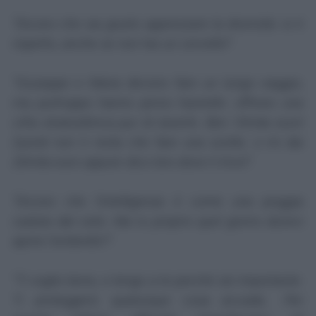
"Dicono che sia giusto apprezzare la diversità: io ti
rispetto, anche se non hai un cervello!".
"Giuseppe e Maria devono fare un lungo viaggio,
ma purtroppo hanno perso l'asinello: offrono una
cifra stratosferica pur di riaverlo. Ben 10mila euro!
Quindi non ti resta che fare una scelta: o mi dai
20mila euro oppure dico loro dove ti trovi!".
"Dicono che l'intelligenza è come una pioggia
caduta dal cielo. Ma tu proprio quel giorno dovevi
aprire l'ombrello?".
"Ti voglio bene, e tengo a te perché sei importante.
Ti proteggerò, qualunque cosa accada... Per