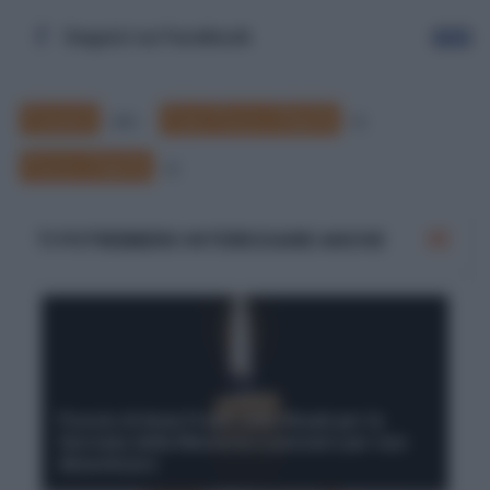
Seguici su Facebook
Segui
Frasario
Frasi Pesce d'Aprile
351
4
Pesce d'aprile
4
TI POTREBBERO INTERESSARE ANCHE
Poesie di Anna Frank sulla Shoah per la
Giornata della Memoria e pensieri per non
dimenticare