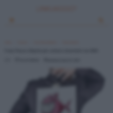
LINKUAGGIO?
Home
Frasario
Frasi Pesce d'Aprile
Pesce d'aprile
Frasi Pesce d'Aprile per scherzi divertenti via SMS
0
Pascal Ciuffreda
domenica, marzo 31, 2013