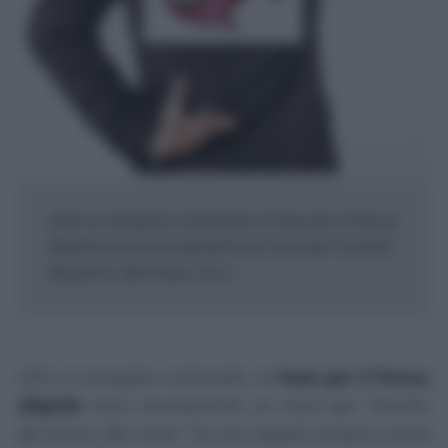
Oltre ai simpatici scherzetti, le frasi per il Pesce
d'Aprile sono sicuramente un must per l'evento
del primo del mese. Se n...
Oltre ai simpatici scherzetti, le
frasi per il
Pesce
d'Aprile
sono sicuramente un
must
per l'evento
del primo del mese. Se non sapete proprio come