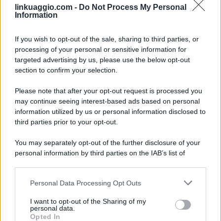
linkuaggio.com -
Do Not Process My Personal
Information
If you wish to opt-out of the sale, sharing to third parties, or
processing of your personal or sensitive information for
targeted advertising by us, please use the below opt-out
section to confirm your selection.
Please note that after your opt-out request is processed you
may continue seeing interest-based ads based on personal
information utilized by us or personal information disclosed to
third parties prior to your opt-out.
You may separately opt-out of the further disclosure of your
personal information by third parties on the IAB’s list of
downstream participants.
Personal Data Processing Opt Outs
This information may also be disclosed by us to third parties
on the IAB’s List of Downstream Participants that may further
I want to opt-out of the Sharing of my
disclose it to other third parties.
personal data.
Opted In