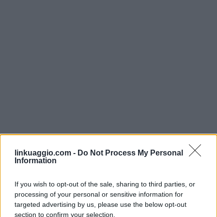
linkuaggio.com -
Do Not Process My Personal
Information
If you wish to opt-out of the sale, sharing to third parties, or
processing of your personal or sensitive information for
targeted advertising by us, please use the below opt-out
section to confirm your selection.