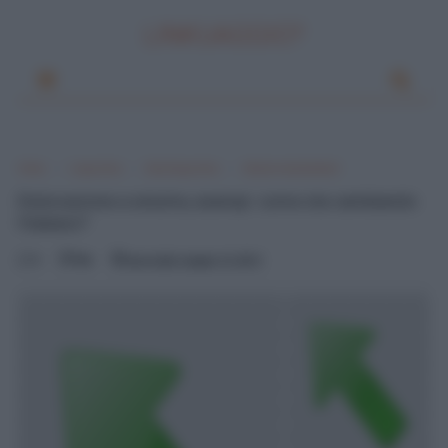
LINKUAGGIO?
Home
Linguistica
Sociolinguistica
Italiano neostandard
Dislocazione a sinistra, esempi: come sta cambiando
l'italiano?
0
Mik
mercoledì, maggio 16, 2012