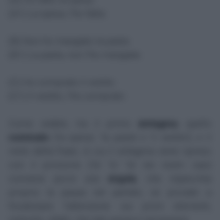
(A1) La spesa, l'ho fatta
(B) Non ho mangiato la pasta
(B1) La pasta, non l'ho mangiata
(C) Ho comprato il vestito
(C1) Il vestito, l'ho comprato
Come vedete, tra il primo
sintagma
, quello
nominale
('la spesa', 'la pasta' e 'il vestito'), e il
resto della frase, in cui il sintagma viene ripreso
con il pronome ('la' 'lo' 'la' nei nostri casi)
conviene porre una
virgola
, che rispecchia
proprio la pausa nel parlato; se provate a
focalizzare l'attenzione sui primi elementi,
noterete, infatti, che tale pausa è necessaria.