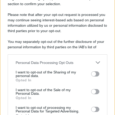
section to confirm your selection.
Please note that after your opt-out request is processed you
may continue seeing interest-based ads based on personal
information utilized by us or personal information disclosed to
third parties prior to your opt-out.
You may separately opt-out of the further disclosure of your
personal information by third parties on the IAB’s list of
downstream participants.
Personal Data Processing Opt Outs
This information may also be disclosed by us to third parties
on the IAB’s List of Downstream Participants that may further
I want to opt-out of the Sharing of my
disclose it to other third parties.
personal data.
Opted In
Please note that this website/app uses one or more Google
services and may gather and store information including but
I want to opt-out of the Sale of my
Personal Data.
not limited to your visit or usage behaviour. You may click to
Opted In
grant or deny consent to Google and its third-party tags to
use your data for below specified purposes in below Google
I want to opt-out of processing my
consent section.
Personal Data for Targeted Advertising.