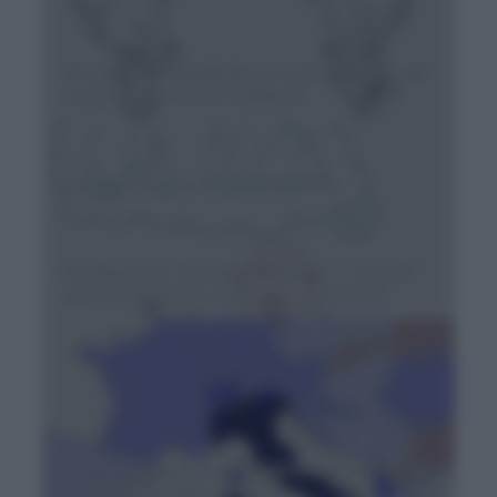
Competenza linguistica e comunicativa: chi
sa parlare davvero l'italiano?
Ferdinand De Saussure, 'langue' e 'parole':
qual è il rapporto tra lingua e parlante?
Latino e italiano: il dittongamento toscano e
l'evoluzione delle vocali