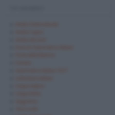
TOP ARGOMENTI
Analisi Grammaticale
Analisi Logica
Analisi dei testi
Esercizi Grammatica Italiana
Festa della Mamma
Frasario
Grammatica Italiana TEST
Letteratura italiana
Lingua inglese
Lingua latina
Saggi brevi
Temi svolti