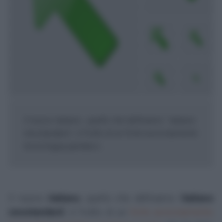
Il nuovo italiano , quello che definiamo ' italiano
neostandard ', è frutto di un forte avvicinamento
tra la lingua parlata e ...
Il nuovo
italiano
, quello che definiamo
'
italiano
neostandard
', è frutto di un
forte avvicinamento