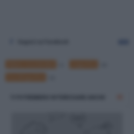
Seguici su Facebook
Segui
Italiano neostandard
Linguistica
4
49
Sociolinguistica
16
TI POTREBBERO INTERESSARE ANCHE