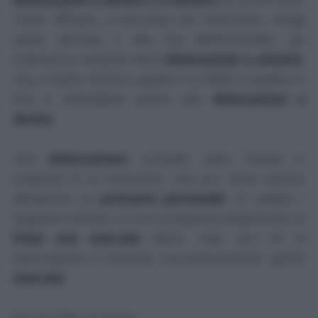
meno diffuse), a seconda che l'elemento venga
posto all'inizio o alla fine dell'enunciato; qui
tratteremo soltanto delle
dislocazioni a sinistra
,
ma, a livello teorico, quanto si è detto e quanto si
dirà è estendibile anche alle
dislocazioni a
destra
.
Una
dislocazione
consiste nella messa in
evidenza di un elemento, che poi viene ripreso
attraverso un
pronome personale
. Si vedano i
seguenti esempi, in cui è proposta inizialmente la
frase non marcata
(dove, cioè, non c'è la
dislocazione a sinistra); successivamente, quella
marcata
:
(A) Ho fatto la spesa