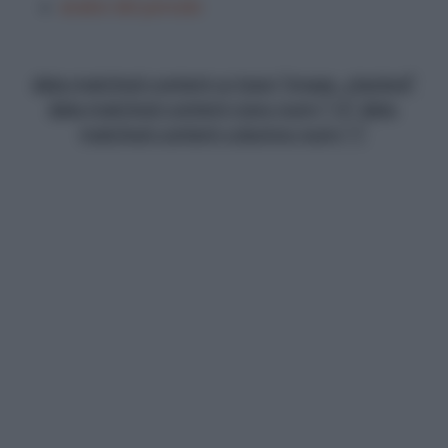
analisi del periodo
data-matched-content-ui-type="image_stacked"
data-matched-content-rows-num="13" data-
matched-content-columns-num="1"