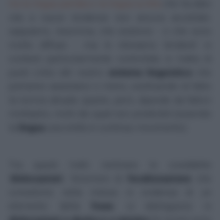
tra la lingua parlata e la lingua scritta
che ha dato
vita a nuove tendenze non ancora accettate:
sappiamo, insomma, che esistono - e che sono
molto diffuse -, ma le riteniamo 'stridenti' in
contesti particolarmente controllati; si tratta di
punti critici del nostro
sistema linguistico
che
potranno assestarsi o meno, sostituendo di fatto
la norma attuale; questo, però, dipende da fattori
molteplici, molti dei quali non predicibili (essendo
la
lingua
una entità in
continuo movimento).
Tra questi tratti rientrano le cosiddette
'
dislocazioni
', fenomeni di
focalizzazione
che
consistono nella messa in evidenza di un
elemento della
frase
; si distinguono in
dislocazioni a destra e a
sinistra
(le prime sono