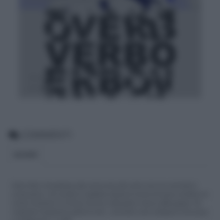
Verbo, la valenza cos'è? Definizioni ed
esempi
COMMENTI
BLOGGER
Siamo felici che partecipi alla community del nostro sito con commenti e
osservazioni, ma ricorda di rispettare sempre le norme di buona condotta e le
nostre Condizioni di Utilizzo che trovi nella parte in basso della pagina. Per
migliorare l'esperienza utente di tutti, i commenti sono sottoposti comunque