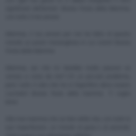
significato dell'amore. Buona Festa della Mamma,
con tutto il mio amore
Mamma, il tuo amore per me ha fatto di questo
mondo un posto meraviglioso in cui vivere! Buona
Festa della Mamma
Mamma, sai che mi farebbe molto piacere se
venissi a cena da me? C'è un piccolo problema,
però: tutto il cibo che ho in frigorifero deve essere
cucinato! Buona festa della mamma. Ti voglio
bene
Alla mia mamma che sa fare della vita, con tutte le
sue imperfezioni, un mondo di gioia e di serenità.
Tanti auguri con altrettanto affetto!