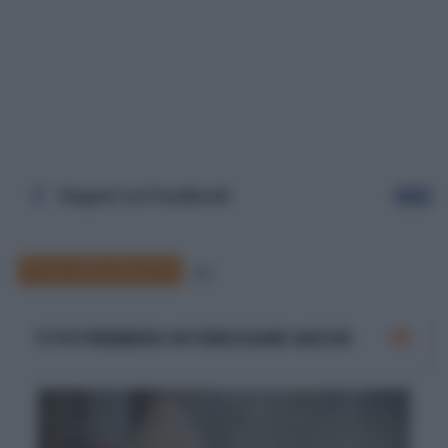
Seguici su Facebook
Segui
Festa della Mamma
22
TI POTREBBERO INTERESSARE ANCHE