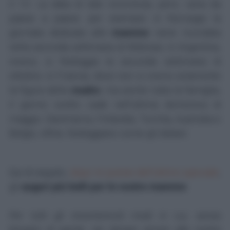
il 13. La data di tale ricorrenza, però, varia da
paese a paese: per esempio in Norvegia la
giornata dedicata alle
mamme
viene ricordata
nella seconda settimana di febbraio; in Argentina,
invece, si festeggia la seconda settimana di
ottobre; in Francia, dove non si onora solamente
la figura della
madre
, ma anche tutta la famiglia,
il giorno scelto cade nell'ultima domenica di
maggio. Danimarca, Finlandia, Turchia, Australia e
Belgio, infine, festeggiano come gli italiani.
Qui di seguito,
dopo le poesie dell'ultimo speciale
,
gli
auguri più belli per le vostre mamme
.
Per tutti gli innumerevoli modi in cui, senza
bisogno di parole, sai donare amore alla nostra