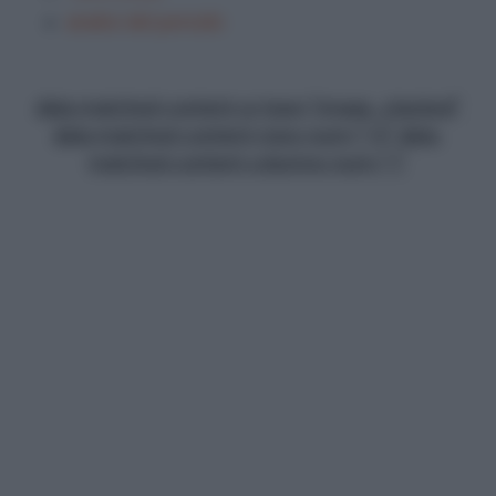
analisi del periodo
data-matched-content-ui-type="image_stacked"
data-matched-content-rows-num="13" data-
matched-content-columns-num="1"