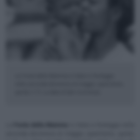
La Festa della Mamma in Italia si festeggia
nella seconda domenica di maggio; quest'anno,
quindi, il 13. La data di tale ricorrenza...
La
Festa della Mamma
in Italia si festeggia nella
seconda domenica di maggio; quest'anno, quindi,