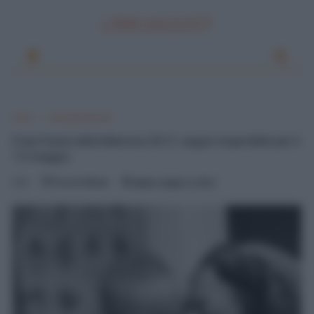
LINKUAGGIO?
Home
Festa della Mamma
Frasi Festa della Mamma 2012: auguri imperdibili per il
13 maggio
0
Pascal Ciuffreda
sabato, maggio 12, 2012