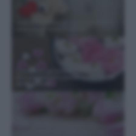
Tema sulla mamma per scuola elementare:
come si fa, esempio e consigli
Frasi celebri per la Festa della Mamma:
aforismi, citazioni e pensieri famosi per un
giorno speciale
Frasi famose per la Festa della Mamma e
pensieri d'autore per auguri difficili da