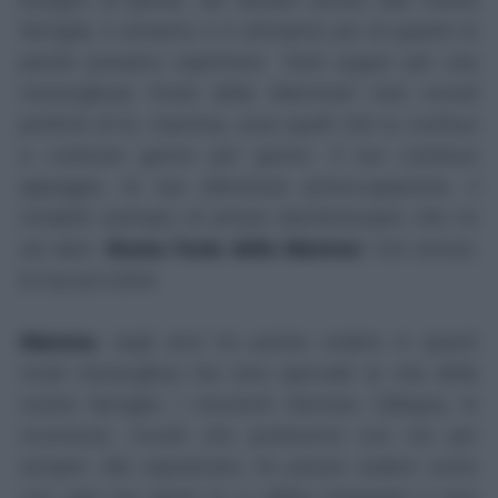
famiglia, ti amiamo e ti stimiamo più di quanto le
parole possano esprimere. Tanti auguri per una
meravigliosa Festa della Mamma!
I miei ricordi
preferiti di te, mamma, sono quelli che tu continui
a costruire giorno per giorno. Il tuo continuo
appoggio, la tua silenziosa preoccupazione, il
mirabile esempio di amore disinteressato che mi
sai dare.
Buona Festa della Mamma
! Con amore,
la tua piccolina
Mamma
, negli anni ho potuto vedere in quanti
modi meravigliosi hai reso speciale la vita della
nostra famiglia. I momenti d'amore, l'allegria, le
ricorrenze, ricordi che porteremo con noi per
sempre. Ma soprattutto, ho potuto vedere come
con ogni tuo gesto tu ci abbia insegnato il vero