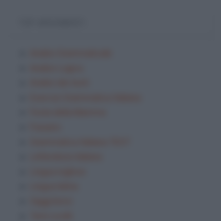
TOP ARGOMENTI
Analisi Grammaticale
Analisi Logica
Analisi dei testi
Esercizi Grammatica Italiana
Festa della Mamma
Frasario
Grammatica Italiana TEST
Letteratura italiana
Lingua inglese
Lingua latina
Saggi brevi
Temi svolti