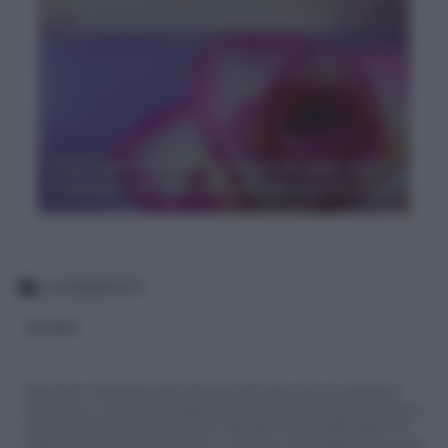
dimenticare
Frasi sulle mamme che fanno da papà: auguri
e pensieri per le donne con una marcia in più
COMMENTI
BLOGGER
Siamo felici che partecipi alla community del nostro sito con commenti e
osservazioni, ma ricorda di rispettare sempre le norme di buona condotta e le
nostre Condizioni di Utilizzo che trovi nella parte in basso della pagina. Per
migliorare l'esperienza utente di tutti, i commenti sono sottoposti comunque