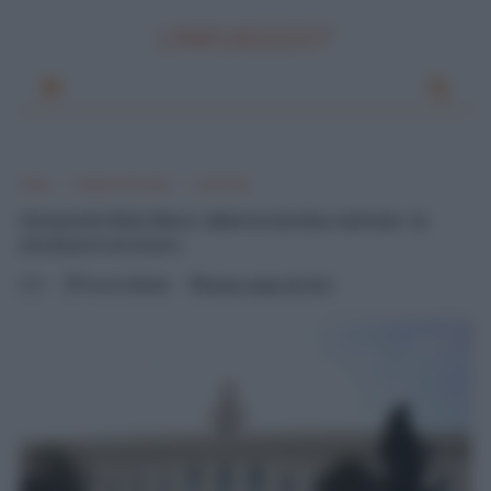
LINKUAGGIO?
Home
Scuola e Istruzione
Università
Università 'Aldo Moro', allarme bomba rientrato: la
struttura è al sicuro
0
Pascal Ciuffreda
lunedì, maggio 28, 2012