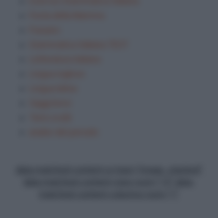
Esercizi Grammatica Italiana
Festa della Mamma
Frasario
Grammatica Italiana TEST
Letteratura italiana
Lingua inglese
Lingua latina
Saggi brevi
Temi svolti
analisi del periodo
data-matched-content-ui-type="image_stacked"
data-matched-content-rows-num="13" data-
matched-content-columns-num="1"