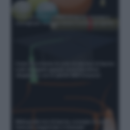
Come si scrive una tesi di laurea: esempi e
consigli per scrivere bene il vostro progetto
Come si scrivono le note di una tesi di laurea
a piè di pagina: quando inserirle senza
sbagliare e con le giuste abbreviazioni
Bibliografia tesi di laurea, esempio di come
farla per magistrale e triennale