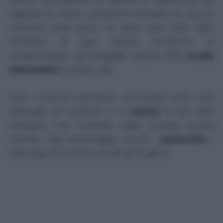
ragazza ha alluso all'allarme lanciato da alcune
mamme pochi giorni fa, dopo aver visto delle
bombole di gas riposte all'interno di
un'automobile, parcheggiata dinanzi alla
scuola
elementare
'Collodi' ndr]
Tutti i controlli necessari, comunque, sono stati
effettuati. Gli artificieri e il
rettore
si son detti
tranquilli, non essendo stata trovata alcuna
bomba. Oggi pomeriggio, perciò, l'
università
è
stata aperta di nuovo a tutti gli studenti.