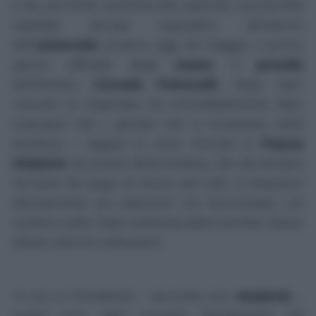
e da una fonte anonima alle autorità, una bomba
sarebbe dovuta esplodere all'interno
dell'
università
, proprio oggi 28 maggio, il primo
giorno ufficiale degli
esami
. Il
preside
dell'Ateneo,
Corrado Petrocelli
, dopo aver
ricevuto la chiamata, ha immediatamente fatto
evacuare tutti i giovani che si trovavano nella
struttura. I ragazzi si sono ritrovati in
Piazza
Umberto
nei pressi della fontana, che da sempre
ha funto da luogo di ritrovo per tutti, in situazioni
decisamente più piacevoli: chi terrorizzato, chi
scettico sulla reale esistenza della bomba, hanno
atteso ulteriori indicazioni.
'Io ero in Presidenza
- racconta uno
studente
-
,
quindi sono stato avvisato direttamente dal