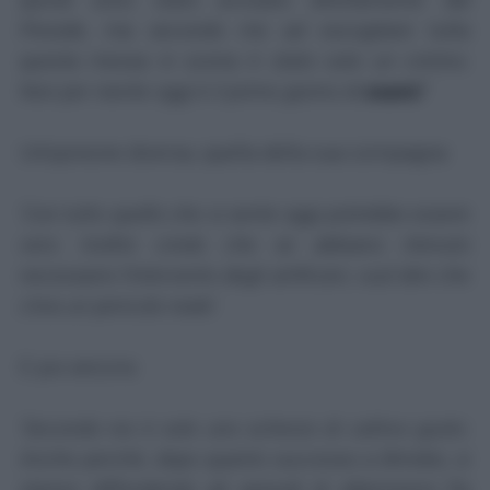
Preside, ma secondo me ad escogitare tutta
questa messa in scena è stato solo un cretino.
Non per niente oggi è il primo giorno di
esami
!'
Un'opinione diversa, quella della sua compagna:
'Con tutto quello che si sente oggi potrebbe essere
vero. Inoltre credo che se abbiano ritenuto
necessario l’intervento degli artificieri, vuol dire che
c’era un pericolo reale'
.
E poi ancora:
'Secondo noi è solo uno scherzo di cattivo gusto.
Anche perché, dopo quanto successo a Brindisi, si
stanno diffondendo gli episodi di allarmismo
[la