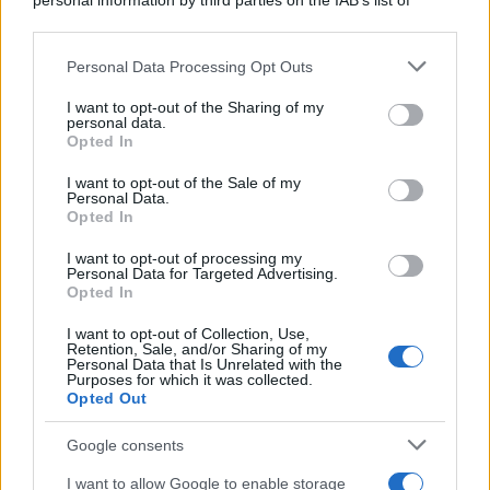
personal information by third parties on the IAB’s list of
downstream participants.
Personal Data Processing Opt Outs
This information may also be disclosed by us to third parties
on the IAB’s List of Downstream Participants that may further
I want to opt-out of the Sharing of my
disclose it to other third parties.
personal data.
Opted In
Please note that this website/app uses one or more Google
services and may gather and store information including but
I want to opt-out of the Sale of my
Personal Data.
not limited to your visit or usage behaviour. You may click to
Opted In
grant or deny consent to Google and its third-party tags to
use your data for below specified purposes in below Google
I want to opt-out of processing my
consent section.
Personal Data for Targeted Advertising.
Opted In
I want to opt-out of Collection, Use,
Retention, Sale, and/or Sharing of my
Personal Data that Is Unrelated with the
Purposes for which it was collected.
Opted Out
Google consents
I want to allow Google to enable storage