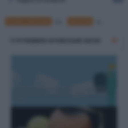
Scuola e Istruzione
Università
290
22
TI POTREBBERO INTERESSARE ANCHE
Email per chiedere la tesi a un professore
universitario: esempi di lettere formali già
fatte