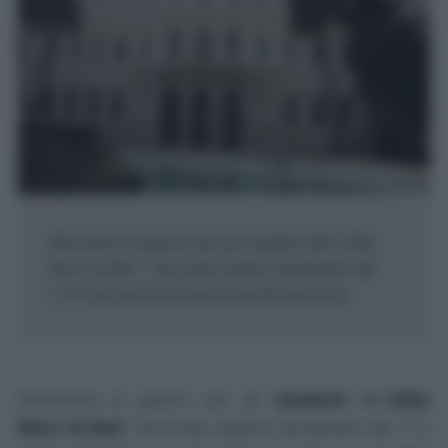
Momento di panico per gli studenti dell' Aldo
Moro di Bari . Secondo quanto dichiarato dal
113 e da una fonte anonima alle autorità, ...
Momento di panico per gli
studenti
dell'
Aldo
Moro di Bari
. Secondo quanto dichiarato dal 113