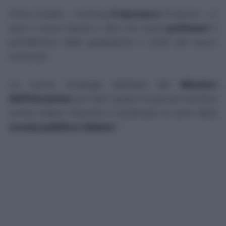
'Entro l'estate
- continua
Francesco
Profumo -
ci
sarà il nuovo bando e dirà che metà
professori
li
prenderemo dalle graduatorie e metà dal nuovo
concorso'
.
La nuova strategia adottata dal
Ministro
dell'Istruzione
per dare spazio ai giovani sembra
ormai chiara. Riuscirà a risollevare le sorti della
scuola pubblica italiana
?