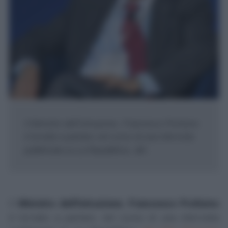
Il Ministro dell'Istruzione , Francesco Profumo
è tornato a parlare, nel corso di una intervista
pubblicata su La Repubblica , del ...
Il
Ministro dell'Istruzione
,
Francesco Profumo
è tornato a parlare, nel corso di una intervista