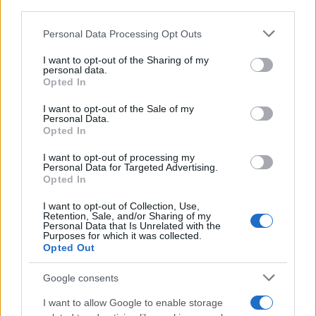
downstream participants.
Personal Data Processing Opt Outs
This information may also be disclosed by us to third parties
on the IAB’s List of Downstream Participants that may further
I want to opt-out of the Sharing of my
disclose it to other third parties.
personal data.
Opted In
Please note that this website/app uses one or more Google
services and may gather and store information including but
I want to opt-out of the Sale of my
Personal Data.
not limited to your visit or usage behaviour. You may click to
Opted In
grant or deny consent to Google and its third-party tags to
use your data for below specified purposes in below Google
I want to opt-out of processing my
consent section.
Personal Data for Targeted Advertising.
Opted In
I want to opt-out of Collection, Use,
Retention, Sale, and/or Sharing of my
Personal Data that Is Unrelated with the
Purposes for which it was collected.
Opted Out
Google consents
I want to allow Google to enable storage