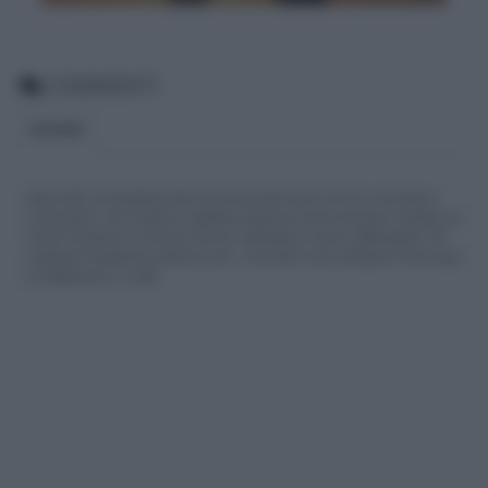
COMMENTI
BLOGGER
Siamo felici che partecipi alla community del nostro sito con commenti e
osservazioni, ma ricorda di rispettare sempre le norme di buona condotta e le
nostre Condizioni di Utilizzo che trovi nella parte in basso della pagina. Per
migliorare l'esperienza utente di tutti, i commenti sono sottoposti comunque
a moderazione. Lo staff