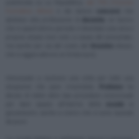
pubblicata su
La Repubblica
,
del TFA (Tirocino
Formativo Attivo)
e dei diversi
concorsi
che
abilitano alla professione di
docente
, un lavoro
che in quest'ultimo periodo è diventato una vera e
propria utopia (non solo a causa del precariato,
ma anche per via del costo del
tirocinio
stesso,
che si aggira attorno ai 3mila euro).
Interessato a risolvere una volta per tutte una
situazione che pare irrisolvibile,
Profumo
ha
deciso di indire altre due procedure concorsuali
per dare spazio all'interno della
scuola
ai
giovanissimi, anche a coloro che si sono laureati
da poco.
'La scuola italiana a settimane riavvia il processo