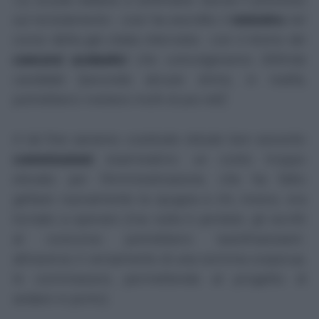
sul reclutamento
- così ha esordito il
ministro
nel
corso della già citata intervista -
con il ritorno dei
concorsi scolastici
che coinvolgeranno 300mila
candidati
[secondo alcune stime, in realtà,
potrebbero rivelarsi molti di più ndr]'
A tal fine saranno costituite
stituite ben seicento
commissioni
esaminatrici: un costo troppo
elevato per l'Amministrazione, che ha fatto
gettare nuovamente la spugna a chi, invece, era
tornato a sperare (ma nulla è perduto: gli iscritti
al concorso potrebbero 'autofinanziare',
attraverso il versamento di una somma cospicua,
le commissioni, permettendo al progetto di
andare in porto).