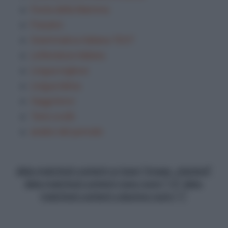
Festa della Mamma
Frasario
Grammatica Italiana TEST
Letteratura italiana
Lingua inglese
Lingua latina
Saggi brevi
Temi svolti
analisi del periodo
data-matched-content-ui-type="image_stacked"
data-matched-content-rows-num="13" data-
matched-content-columns-num="1"