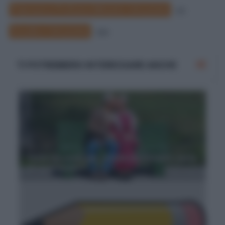
Francesco Profumo Ministro Istruzione
27
Scuola e Istruzione
290
TI POTREBBERO INTERESSARE ANCHE
Tema sui nonni per scuola elementare: parla
dei tuoi nonni