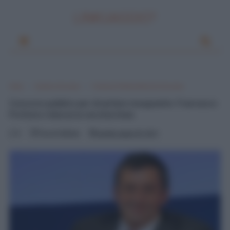
LINKUAGGIO?
Home
Scuola e Istruzione
Francesco Profumo Ministro Istruzione
Concorsi pubblici per diventare insegnante: Francesco
Profumo rilancia la vecchia linea
0
Pascal Ciuffreda
martedì, giugno 05, 2012