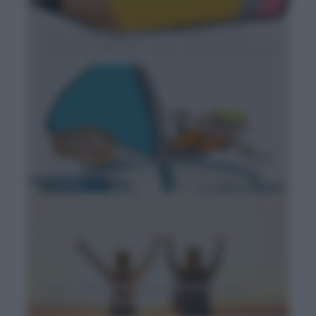
Tema sul primo giorno di scuola media:
racconto dell'inizio e delle emozioni provate
Tema come hai trascorso le vacanze estive
per scuola elementare
Temi svolti sull'adolescenza per scuola
media e superiore