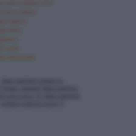
mmatica Italiana TEST
teratura italiana
gua inglese
gua latina
gi brevi
i svolti
lisi del periodo
data-matched-content-ui-
="image_stacked" data-matched-
nt-rows-num="13" data-matched-
content-columns-num="1"