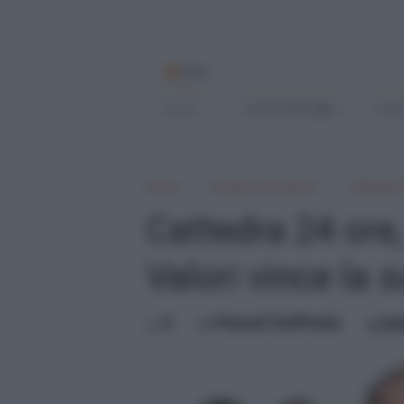
MENU
Home
SCRIVI BENE
SCUO
Home
Scuola e Istruzione
Cattedra 
Cattedra 24 ore, 
Valori vince la 
0
Pascal Ciuffreda
ma