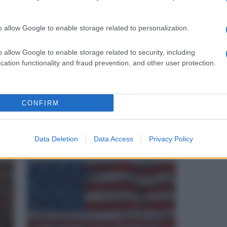
290
o allow Google to enable storage related to personalization.
ANCHE
o allow Google to enable storage related to security, including
cation functionality and fraud prevention, and other user protection.
CONFIRM
Tema sul testamento biologico
pro e contro, riflessioni e
considerazioni personali
Data Deletion
Data Access
Privacy Policy
Tema sulle armi in America, pro e