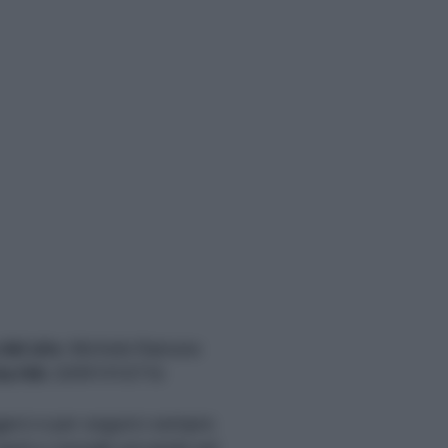
del sito
: Michele Rainone
ta IVA
: 03991910716
gerci e per seguirci sempre: