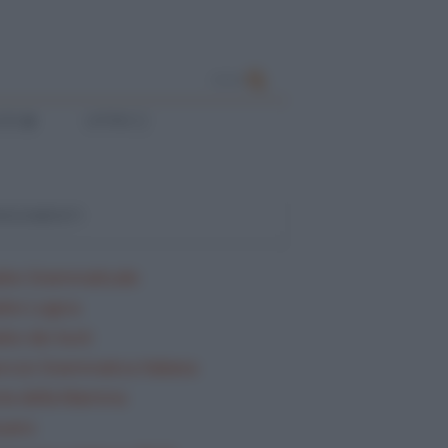
CERCA
ESE
LATINO
ARGOMENTI
lisi Grammaticale
lisi Logica
isi dei testi
rcizi Grammatica Italiana
ta della Mamma
sario