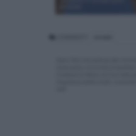
commento e considerazioni
personali
COMMENTI
BLOGGER
Siamo felici che partecipi alla comm
osservazioni, ma ricorda di rispettar
Condizioni di Utilizzo che trovi nella 
l'esperienza utente di tutti, i comm
staff