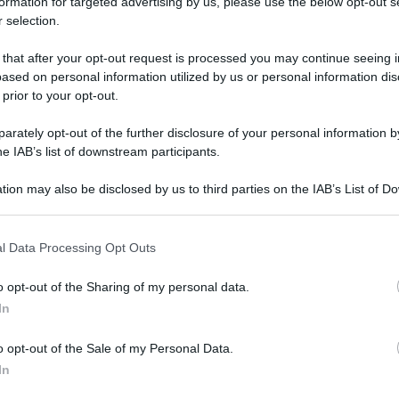
formation for targeted advertising by us, please use the below opt-out s
mettersi".
 selection.
 that after your opt-out request is processed you may continue seeing i
ased on personal information utilized by us or personal information dis
 prior to your opt-out.
e che noi chiediamo è il rinnovo dei contratti
rately opt-out of the further disclosure of your personal information by
ti di anzianità, investimenti nella scuola e
un
he IAB’s list of downstream participants.
ari
, considerando la procedura concorsuale
inutile e costosa".
tion may also be disclosed by us to third parties on the IAB’s List of 
 that may further disclose it to other third parties.
ono mettere da parte le calcolatrici,
quelle
 that this website/app uses one or more Google services and may gath
l Data Processing Opt Outs
including but not limited to your visit or usage behaviour. You may click 
erie che avrebbero preteso
, nel caso in cui
 to Google and its third-party tags to use your data for below specifi
a in porto.
o opt-out of the Sharing of my personal data.
ogle consent section.
In
o opt-out of the Sale of my Personal Data.
In