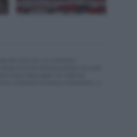
contro del loro uso nella società
contemporanea
unity del nostro sito con commenti e
e sempre le norme di buona condotta e le nostre
parte in basso della pagina. Per migliorare
enti sono sottoposti comunque a moderazione. Lo