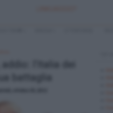
LINKUAGGIO?
LA E TEMI
ANALISI
LETTERATURA
INGL
24 ore
TOP 
addio: l'Italia dei
Ana
sua battaglia
Ana
Anal
rtedì, ottobre 30, 2012
Ese
Fes
Fra