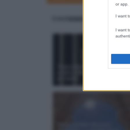
3
or app.
I want t
TI POTREBBERO INTERESSARE 
I want t
authenti
Tema sulla legittima difesa pro e
contro: riflessioni e opinioni
personali
Tema sull'ISIS riflessioni,