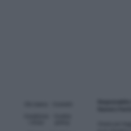
Responsabile 
Chi siamo
Contatti
Numero Parti
Condizion
Cookie
i d'uso
policy
Grazie per leg