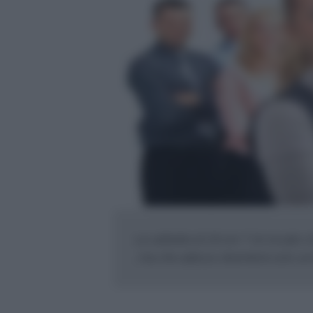
La cattedra di 24 ore ? Un incubo c
, ma che adesso diventerà solo un br