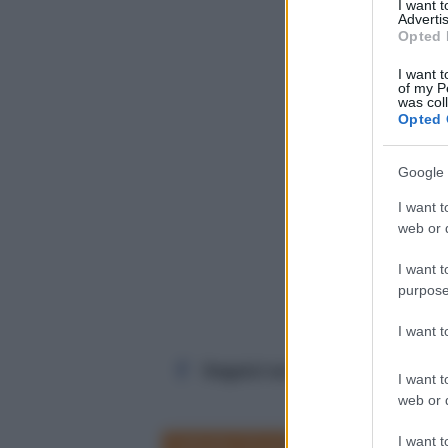
I want 
Advertis
Opted 
I want t
of my P
was col
Opted 
Google 
I want t
web or d
I want t
purpose
I want 
Seguici su Facebook
I want t
web or d
I want t
Cattedra 24 ore
Scuola e Istr