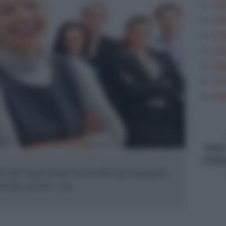
Gra
Let
Lin
Lin
Sag
Tem
ana
type
conte
he per lungo tempo ha assillato gli insegnanti
utto ricordo. Il 30...