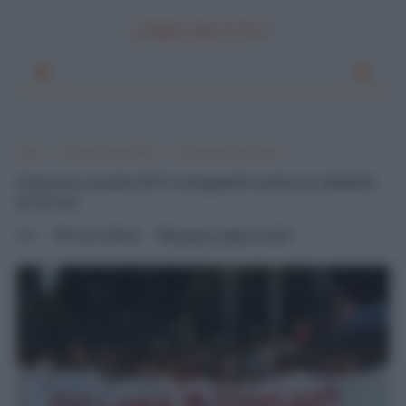
LINKUAGGIO?
Home
Concorso scuola 2012
Concorsi pubblici scuola
Concorso scuola 2012, insegnanti contro le cattedre
di 24 ore
0
Pascal Ciuffreda
domenica, ottobre 14, 2012