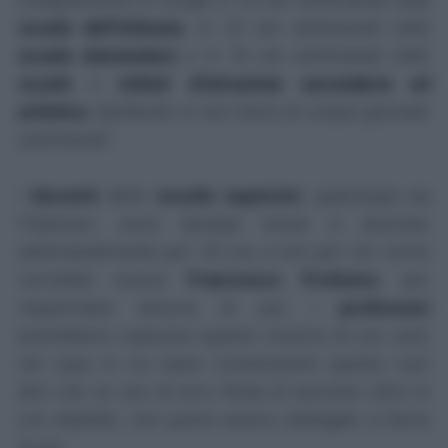
scuola dell’infanzia
, in 22 ore settimanali nella
scuola elementare
e in 18 ore settimanali nelle
scuole
e
istituti d'istruzione secondaria ed
artistica
, distribuite in non meno di cinque giornate
settimanali"
I
docenti
delle
scuole superiori
, qualunque sia
l'indirizzo, sono dunque tenuti a lavorare
settimanalmente per 18 ore, e non per 24, come
vorrebbe invece
Francesco Profumo
, per
risparmiare ancora di più; i
professori
potrebbero superare questo minimo di ore, solo
nel caso in cui siano consenzienti: questo vuol
dire che se uno di loro rifiuta di lavorare oltre le
ore stabilite, non potrà essere obbligato a farne
di più.