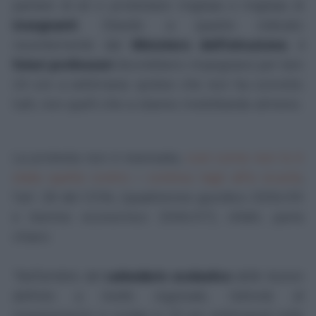
parlare di sé e protestare migliaia e migliaia di
insegnanti
. Stando a quanto indicato
recentemente dal
Ministero dell'istruzione
,
i
futuri professori
dovrebbero impegnarsi per ben
24 ore a settimana: ipotesi che non ha convinto
tutti, non quelli che si stanno mobilitando almeno.
La protesta non è insensata,
così come non lo è
stata quella contro i continui tagli all'a scuola
;
l'art. 28 del CCNL (quadriennio giuridico 2006/09
e biennio economico 2006/07), infatti, parla
chiaro:
"Nell’ambito del
calendario scolastico
delle lezioni
definito a livello regionale, l'attività di
insegnamento si svolge in 25 ore settimanali nella