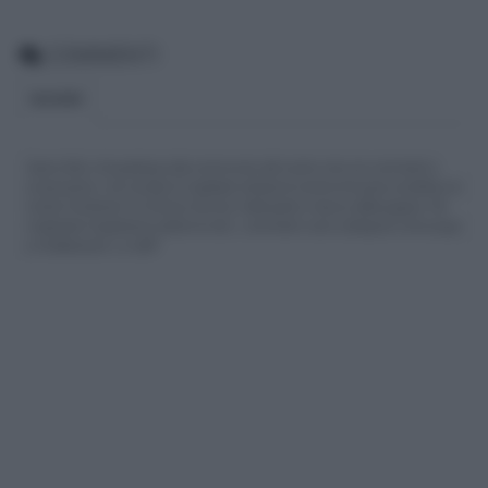
COMMENTI
BLOGGER
Siamo felici che partecipi alla community del nostro sito con commenti e
osservazioni, ma ricorda di rispettare sempre le norme di buona condotta e le
nostre Condizioni di Utilizzo che trovi nella parte in basso della pagina. Per
migliorare l'esperienza utente di tutti, i commenti sono sottoposti comunque
a moderazione. Lo staff