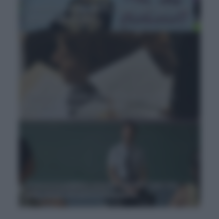
Concorso scuola 2012, ricorsi e proteste da
parte degli esclusi
Concorso scuola 2012, tutte le novità e i
requisiti voluti da Profumo
Concorsi pubblici scuola: dal 2012 per tre
anni, ecco chi potrà accedervi