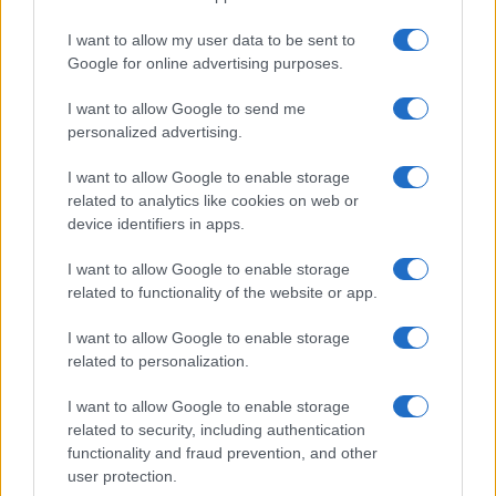
I want to allow my user data to be sent to
Google for online advertising purposes.
©
2026
LINKUAGGIO?
I want to allow Google to send me
Tutti i diritti riservati
personalized advertising.
I want to allow Google to enable storage
Chi siamo
Contatti
related to analytics like cookies on web or
device identifiers in apps.
Condizioni d'uso
Cookie policy
I want to allow Google to enable storage
Privacy policy
Disattiva / attiva
related to functionality of the website or app.
cookie
I want to allow Google to enable storage
related to personalization.
Responsabile del sito
: Michele Rainone
I want to allow Google to enable storage
Numero Partita IVA
: 03991910716
related to security, including authentication
functionality and fraud prevention, and other
Grazie per leggerci e per seguirci sempre: puoi
user protection.