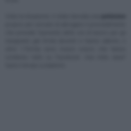
Vista la situazione, è stata lanciata una
petizione
proprio per cercare di abrogare il provvedimento
che prevede l'aumento delle ore di lavoro per gli
insegnanti; già 9mila docenti vi hanno aderito, e
oltre 170mila sono invece coloro che hanno
condiviso tutto su Facebook. Una lotta vana?
Sarà il tempo a stabilirlo.