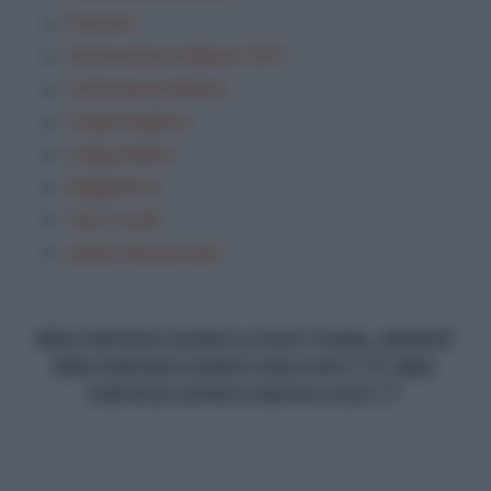
Frasario
Grammatica Italiana TEST
Letteratura italiana
Lingua inglese
Lingua latina
Saggi brevi
Temi svolti
analisi del periodo
data-matched-content-ui-type="image_stacked"
data-matched-content-rows-num="13" data-
matched-content-columns-num="1"