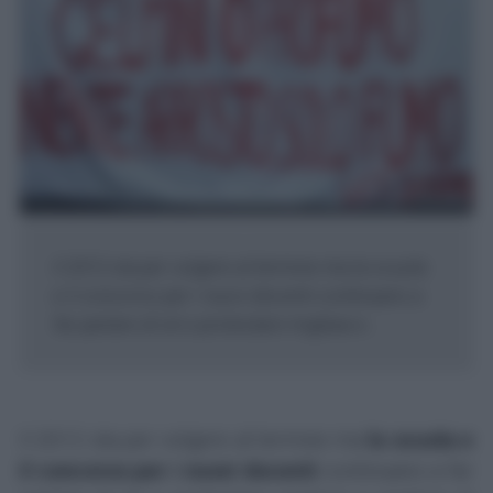
Il 2012 sta per volgere al termine ma la scuola
e il concorso per i nuovi docenti continuano a
far parlare di sé e protestare migliaia e...
Il 2012 sta per volgere al termine ma
la scuola e
il concorso per i nuovi docenti
continuano a far