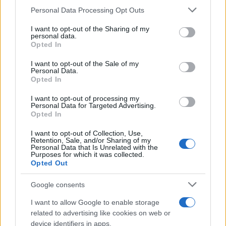
Personal Data Processing Opt Outs
This information may also be disclosed by us to third parties
on the IAB’s List of Downstream Participants that may further
I want to opt-out of the Sharing of my
disclose it to other third parties.
personal data.
Opted In
Please note that this website/app uses one or more Google
services and may gather and store information including but
I want to opt-out of the Sale of my
Personal Data.
not limited to your visit or usage behaviour. You may click to
Opted In
grant or deny consent to Google and its third-party tags to
use your data for below specified purposes in below Google
I want to opt-out of processing my
consent section.
Personal Data for Targeted Advertising.
Opted In
I want to opt-out of Collection, Use,
Retention, Sale, and/or Sharing of my
Personal Data that Is Unrelated with the
Purposes for which it was collected.
Opted Out
Google consents
I want to allow Google to enable storage
related to advertising like cookies on web or
device identifiers in apps.