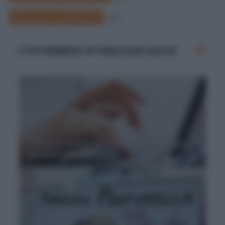
Concorso scuola 2012
42
TI POTREBBERO INTERESSARE ANCHE
Concorso scuola 2012, le iscrizioni online
causano problemi