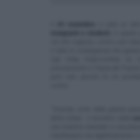
Il
24 novembre
ci sarà un alt
insegnanti e studenti
, in questo
ciò che vogliono, ovvero una riduz
e tutte le conseguenze che questa
Cgil, Gilda, Snals-Confsal, Uil
precisamente in Piazza del Popolo
però tutti, perché c'è chi avreb
corteo:
"Tenendo conto della grande parte
della Cobas -
e lavoratrici della
sc
una iniziativa stanziale in una pia
manifestanti che legittimamente ci