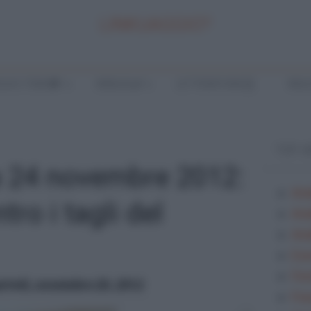
LINKUAGGIO?
LA E TEMI
ANALISI
LETTERATURA
INGL
TOP 
a 24 novembre 2012:
Ana
ro i tagli del
Ana
Anal
Ese
Fes
rtedì, novembre 20, 2012
Fra