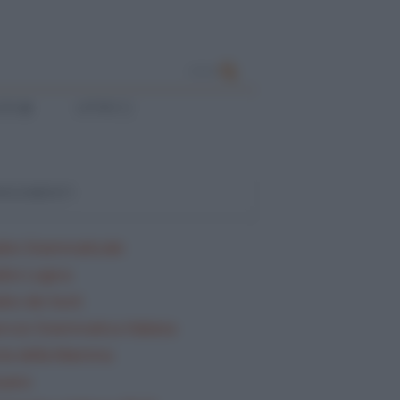
CERCA
ESE
LATINO
ARGOMENTI
lisi Grammaticale
lisi Logica
isi dei testi
rcizi Grammatica Italiana
ta della Mamma
sario