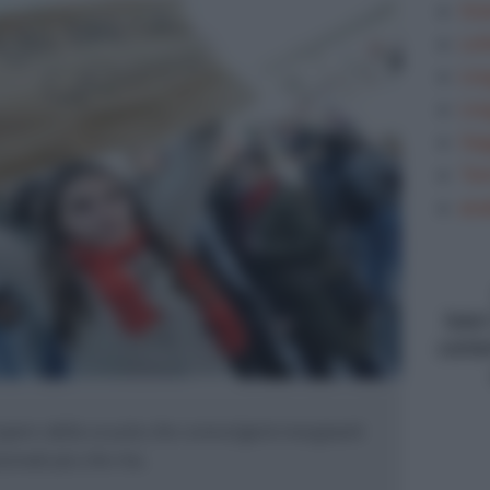
Gra
Let
Lin
Lin
Sag
Tem
ana
type
conte
iopero della scuola che coinvolgerà insegnanti
zionati più che ma...