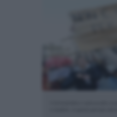
Il 24 novembre ci sarà un altro sc
e studenti , in questo periodo inten