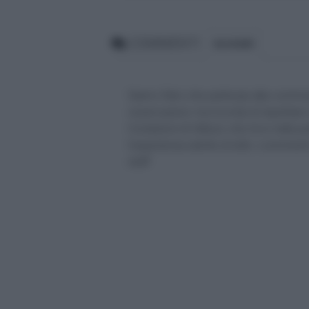
COMMENTI
BLOGGER
Siamo felici che partecipi alla comm
osservazioni, ma ricorda di rispettar
Condizioni di Utilizzo che trovi nella 
l'esperienza utente di tutti, i comm
staff