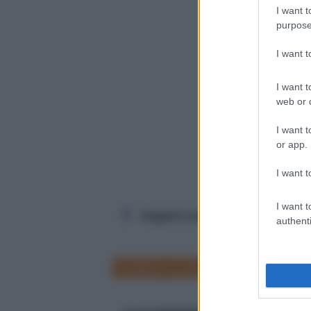
I want t
purpose
I want 
I want t
web or d
I want t
or app.
I want t
I want t
Seguici su Facebook
authenti
Sciopero scuola 2012
7