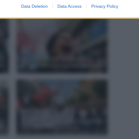
ANCHE
Data Deletion
Data Access
Privacy Policy
Sciopero scuola 24 novembre
ta
2012: luogo e orario della protesta
 e
Sciopero 12 ottobre: il programma
la
e le tappe della protesta