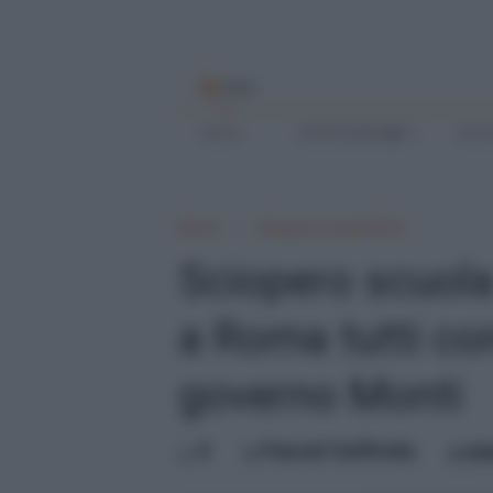
MENU
Home
SCRIVI BENE
SCUO
Home
Sciopero scuola 2012
Sciopero scuol
a Roma tutti cont
governo Monti
0
Pascal Ciuffreda
ma