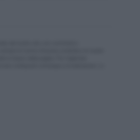
unity del nostro sito con commenti e
e sempre le norme di buona condotta e le nostre
parte in basso della pagina. Per migliorare
enti sono sottoposti comunque a moderazione. Lo