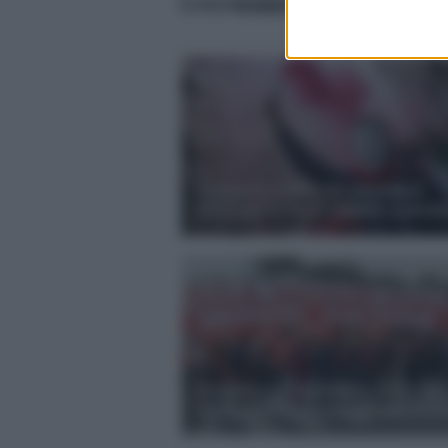
TI POTREBBERO INTERESSARE 
Sciopero scuola 24 novembre
2012 non si farà? Il MIUR contrat
Sciopero 14 novembre 2012: Cgil
insegnanti contro i tagli alla scuo