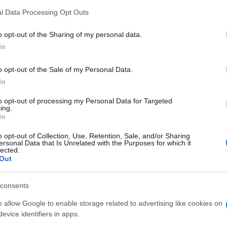
rtire dal mancato ripristino degli scatti di
 that this website/app uses one or more Google services and may gath
l Data Processing Opt Outs
including but not limited to your visit or usage behaviour. You may click 
 to Google and its third-party tags to use your data for below specifi
o opt-out of the Sharing of my personal data.
ogle consent section.
In
o opt-out of the Sale of my Personal Data.
centi
pongono la necessità di cancellare le
In
allargando le disuguaglianze e umiliando una
to opt-out of processing my Personal Data for Targeted
l lavoro e dal
diritto allo studio
"
.
ing.
In
 o
si limiterà a lanciare lacrimogeni?
o opt-out of Collection, Use, Retention, Sale, and/or Sharing
ersonal Data that Is Unrelated with the Purposes for which it
lected.
Out
consents
o allow Google to enable storage related to advertising like cookies on
evice identifiers in apps.