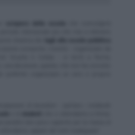
ro
sciopero della scuola
che coinvolgerà
 periodo intenzionati più che mai a ottenere
ione drastica dei
tagli alla scuola pubblica
 azione comporta. L'evento - organizzato da
, Cisl Scuola e Cobas - si terrà a Roma,
; una decisione, questa, che non ha convinto
be preferito organizzare un vero e proprio
cipazione di lavoratori
- parlano i sindacati
uola
e di
studenti
che ci attendiamo a Roma,
zza peraltro ben poco capiente per la marea di
 attendiamo, appare del tutto inadeguata"
.