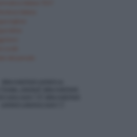
mmatica Italiana TEST
teratura italiana
gua inglese
gua latina
gi brevi
i svolti
lisi del periodo
data-matched-content-ui-
="image_stacked" data-matched-
nt-rows-num="13" data-matched-
content-columns-num="1"