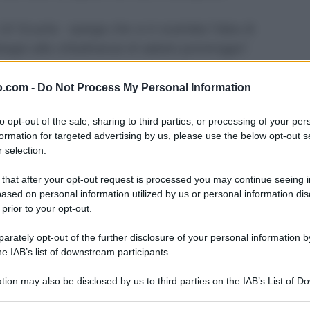
l Scuola - spiega che si è scartata l'idea di
sagio alla cittadinanza di sabato pomeriggio"
.
ti e professori
si battono sempre per le
o.com -
Do Not Process My Personal Information
to opt-out of the sale, sharing to third parties, or processing of your per
formation for targeted advertising by us, please use the below opt-out s
"Non siamo più disponibili a subire i
 selection.
tagli alla scuola e all'istruzione
 that after your opt-out request is processed you may continue seeing i
pubblica
- dice il segretario Flc-Cgil,
ased on personal information utilized by us or personal information dis
Mimmo Pantaleo -.
Le scelte
 prior to your opt-out.
politiche del governo Monti e del
rately opt-out of the further disclosure of your personal information by
ministro Profumo
assestano un
he IAB’s list of downstream participants.
ulteriore duro colpo alla
qualità
dell'offerta formativa
, al diritto al
tion may also be disclosed by us to third parties on the IAB’s List of 
 that may further disclose it to other third parties.
sapere per tutti, alle condizioni salariali