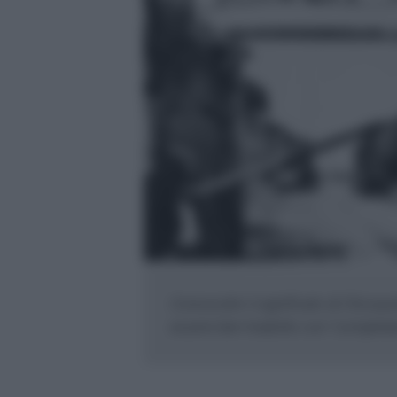
Conoscete il significato di Olocau
essere ben tradotto con "completa