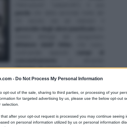
("distruzione", "catastrofe"), è una
parola
che dalla seconda metà del
XX secolo sta ad indicare il
genocidio degli ebrei
pianificato
nei
minimi dettagli dal sanguinario
dittatore Adolf Hitler
, che riuscì,
costruendo appositi
campi di
concentramento
e attuando
stermini di massa
, ad ammazzarne
o.com -
Do Not Process My Personal Information
o in cui vennero segregati le prime vittime di
to opt-out of the sale, sharing to third parties, or processing of your per
formation for targeted advertising by us, please use the below opt-out s
essuno: vennero fondate decine e decine di
 selection.
 di
Auschwitz
) in quasi tutta l'Europa, che
edio dal
Terzo Reich
durante la
Seconda
 that after your opt-out request is processed you may continue seeing i
ased on personal information utilized by us or personal information dis
o la
Conferenza di Wannsee
, gli stermini di