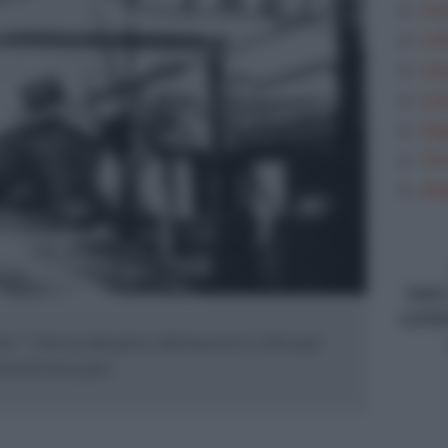
Gra
Let
Lin
Lin
Sag
Tem
ana
type
conte
sto" ? Deriva dal greco ὁλόκαυστος (che può
mente bruciato...