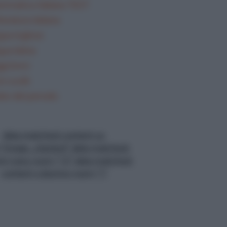
mmatica Italiana TEST
teratura italiana
gua inglese
gua latina
gi brevi
i svolti
lisi del periodo
data-matched-content-ui-
="image_stacked" data-matched-
nt-rows-num="13" data-matched-
content-columns-num="1"