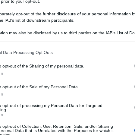
 prior to your opt-out.
ttora incontestabili, a differenza di quanto
rately opt-out of the further disclosure of your personal information by
he IAB’s list of downstream participants.
, questa ha anche un
significato
molto più
tion may also be disclosed by us to third parties on the IAB’s List of 
lari forme di sacrificio fatte durante i riti
 that may further disclose it to other third parties.
te i quali veniva immolata una vittima, il più
 that this website/app uses one or more Google services and may gath
l Data Processing Opt Outs
e favori o per ringraziare gli dei venerati;
including but not limited to your visit or usage behaviour. You may click 
 to Google and its third-party tags to use your data for below specifi
rio, come quello di Gesù Cristo, il quale si
o opt-out of the Sharing of my personal data.
ogle consent section.
gli uomini.
In
o opt-out of the Sale of my Personal Data.
lla Memoria del 27 gennaio
non venga mai
In
esia di uno scrittore che ha vissuto in prima
to opt-out of processing my Personal Data for Targeted
e questo è un uomo
, posta in apertura
ing.
In
o opt-out of Collection, Use, Retention, Sale, and/or Sharing
ersonal Data that Is Unrelated with the Purposes for which it
lected.