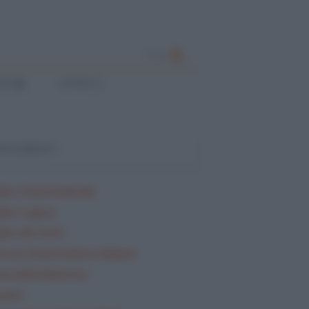
CERCA
ESE
LATINO
ARGOMENTI
lisi Grammaticale
lisi Logica
isi dei testi
rcizi Grammatica Italiana
ta della Mamma
sario