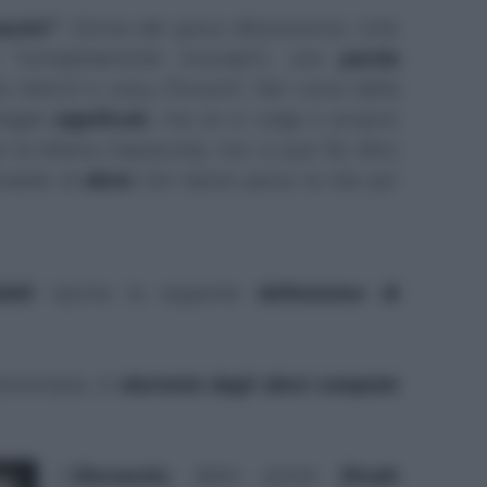
austo"
? Deriva dal greco ὁλόκαυστος (che
 "completamente bruciato"), una
parola
 intero") e καίω ("brucio"). Nel corso della
iegati
significati
, ma se si volge il proprio
 la lettera maiuscola), non si può far altro
onante di
ebrei
che hanno perso la vita per
etti
riporta la seguente
definizione di
ntonomasia, lo
sterminio degli ebrei compiuto
L'
Olocausto
, detto anche
Shoah