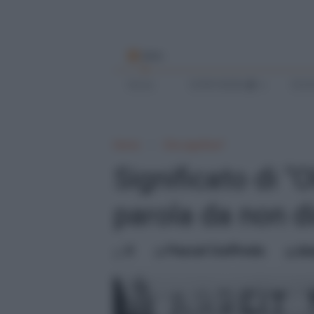
MENU
Home
SCRIVI BENE
SCUO
Home
Che significa?
Significato di "
parola da non d
0
Pascal Ciuffreda
do