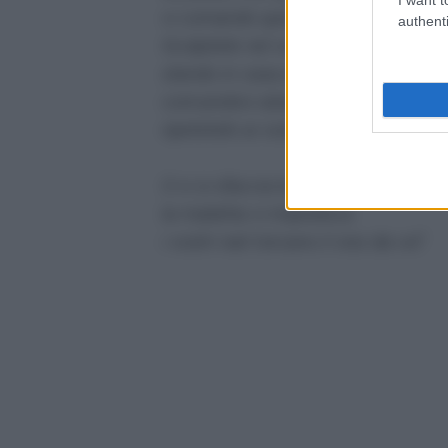
vi comando queste parole.
authenti
Scolpitele nel vostro cuore,
stando in casa andando per via,
coricandovi alzandovi;
ripetetele ai vostri figli.
O vi si sfaccia la casa,
la malattia vi impedisca
i vostri nati torcano il viso da voi
".