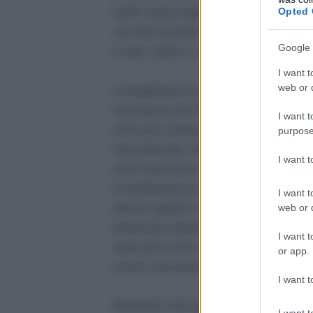
nelle vostre tiepide case,
Opted 
voi che trovate tornando a sera
Google 
il cibo caldo e i visi amici:
I want t
web or d
considerate se questo è un uomo,
che lavora nel fango,
I want t
che non conosce pace,
purpose
che lotta per mezzo pane,
I want 
che muore per un sì o per un no.
Considerate se questa è una donna
I want t
senza capelli e senza nome,
web or d
senza più forza di ricordare,
I want t
vuoti gli occhi e freddo il grembo
or app.
come una rana d’inverno.
I want t
Meditate che questo è stato:
I want t