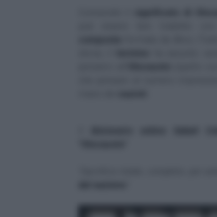
Conoscete il
significato di Oloc
può essere ben tradotto con
composta
formata da ὅλος ("tutto
storia, il
termine
ha assunto var
pensiero all'
Olocausto
(quello con
che pensare al numero impressi
mano dei
nazisti
.
Il
dizionario online
Sabati Col
"Olocausto"
:
"Sacrificio totale, completo; per a
dal nazismo
"
.