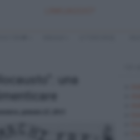
LINKUAGGIO?
LA E TEMI
ANALISI
LETTERATURA
INGL
TOP 
Olocausto": una
Ana
imenticare
Ana
Anal
menica, gennaio 27, 2013
Ese
Fes
Fra