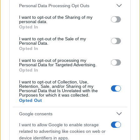
Personal Data Processing Opt Outs
This information may also be disclosed by us to third parties
on the IAB’s List of Downstream Participants that may further
I want to opt-out of the Sharing of my
disclose it to other third parties.
personal data.
Opted In
Please note that this website/app uses one or more Google
services and may gather and store information including but
I want to opt-out of the Sale of my
Personal Data.
not limited to your visit or usage behaviour. You may click to
Opted In
grant or deny consent to Google and its third-party tags to
use your data for below specified purposes in below Google
I want to opt-out of processing my
consent section.
Personal Data for Targeted Advertising.
Opted In
I want to opt-out of Collection, Use,
Retention, Sale, and/or Sharing of my
Personal Data that Is Unrelated with the
Purposes for which it was collected.
Opted Out
Google consents
I want to allow Google to enable storage
related to advertising like cookies on web or
device identifiers in apps.