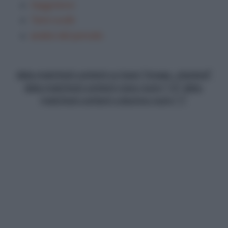
Saggi brevi
Temi svolti
analisi del periodo
data-matched-content-ui-type="image_stacked"
data-matched-content-rows-num="13" data-
matched-content-columns-num="1"