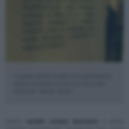
In questo cartello romano errori grammaticali
davvero divertenti, ma non sono loro a dare
nell'occhio. "Buona" visione!
Questo
cartello romano divertente
è anche