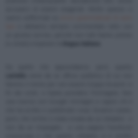
piuttosto imbarazzante: lasciatecelo dire, senza
accusarci di essere esagerati. Molto spesso ci
siamo soffermati su
errori grammaticali di vario
tipo
e abbiamo sempre commentato tutto con
un grosso sorriso, perché non tutti hanno potuto
(o voluto) imparare la
lingua italiana
.
Da quello che apprendiamo, però, questo
cartello
viene da un ufficio pubblico di cui non
faremo il nome per non essere troppo bruschi: in
fin dei conti, vi basta prendere l'immagine, fare
una ricerca con Google Immagini e capire chi è
che ha scritto e pubblicato cosa. Diciamo subito,
però, che la foto è stata inviata da un cittadino - e
non da un impiegato - a una pagina Facebook
conosciuta e che questo cittadino si è sentito