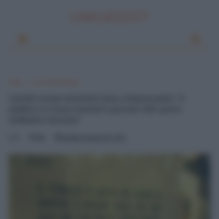
LINKUAGGIO?
Home
Errori Grammaticali
Cartelli romani divertenti (anzi, imbarazzanti): "Il
pubblico si riceve martedì e giovedì, l'altri giorni
dobbiamo lavorare"
0
Mik
martedì, dicembre 03, 2013