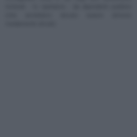
timbrati - lo ripetiamo - da dipendenti pubblici
(che avrebbero dovuto essere almeno
mediamente
istruiti).