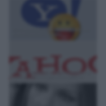
Errori grammaticali su Yahoo! Un utente ha
problemi al braccio sinistro
Errori grammaticali, su Yahoo! l'italiano è un
optional: scrive il cugino di un poliziotto