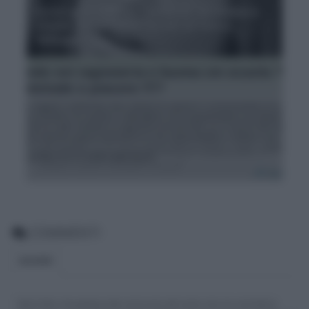
Errori grammaticali Facebook: da Uomini e
Donne con furore le 'sviste' di Tara e
Selvaggia
Errori grammaticali su Yahoo! 'Ragioneria e
buona come scuola? Pleas!'
COMMENTI
BLOGGER
Siamo felici che partecipi alla community del nostro sito con commenti e