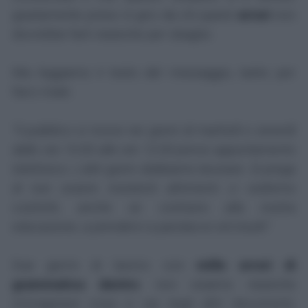
giustamente preso in giro da chi questi
errori
non
dovrebbe farli neanche per sbaglio.
Ma leggiamo il testo del messaggio, tanto per
farci male:
"Il pubblico si riceve nei giorni di martedì e venerdì
dalle ore 10.00 alle ore 12.00 previo appuntamento
telefonico. L'altri giorni dobbiamo lavorare. Si prega
di non essere insistenti altrimenti ci vedremo
costretti, anche se contrario alla nostra
educazione, a prendervi a parolacce ed insulti".
Due giorni di lavoro con
mille errori di
grammatica dentro
: non osiamo neanche
immaginare cosa ci sia negli altri documenti,