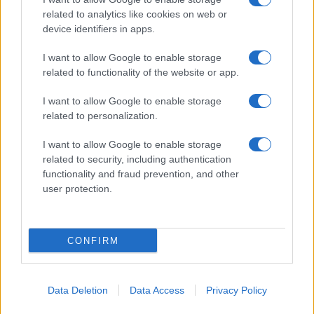
Chi siamo
Contatti
related to analytics like cookies on web or
device identifiers in apps.
Condizioni d'uso
Cookie policy
I want to allow Google to enable storage
Privacy policy
Disattiva / attiva
related to functionality of the website or app.
cookie
I want to allow Google to enable storage
related to personalization.
Responsabile del sito
: Michele Rainone
I want to allow Google to enable storage
Numero Partita IVA
: 03991910716
related to security, including authentication
functionality and fraud prevention, and other
Grazie per leggerci e per seguirci sempre: puoi
user protection.
chiedere aiuti e consigli cercando nel blog
l'argomento su cui hai dubbi o contattandoci su
Facebook. Buona navigazione e buono studio!
CONFIRM
Data Deletion
Data Access
Privacy Policy