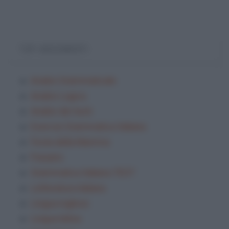
TOP ARGOMENTI
Analisi Grammaticale
Analisi Logica
Analisi dei testi
Esercizi Grammatica Italiana
Festa della Mamma
Frasario
Grammatica Italiana TEST
Letteratura italiana
Lingua inglese
Lingua latina