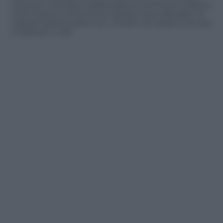
osservazioni, ma ricorda di rispettare sempre le norme di buona condotta e le
nostre Condizioni di Utilizzo che trovi nella parte in basso della pagina. Per
migliorare l'esperienza utente di tutti, i commenti sono sottoposti comunque
a moderazione. Lo staff