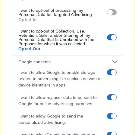
grant or deny consent to Google and its third-party tags to
use your data for below specified purposes in below Google
I want to opt-out of processing my
consent section.
Personal Data for Targeted Advertising.
Opted In
I want to opt-out of Collection, Use,
Retention, Sale, and/or Sharing of my
Personal Data that Is Unrelated with the
Purposes for which it was collected.
Opted Out
Google consents
I want to allow Google to enable storage
related to advertising like cookies on web or
device identifiers in apps.
I want to allow my user data to be sent to
Google for online advertising purposes.
©
2026
LINKUAGGIO?
I want to allow Google to send me
Tutti i diritti riservati
personalized advertising.
I want to allow Google to enable storage