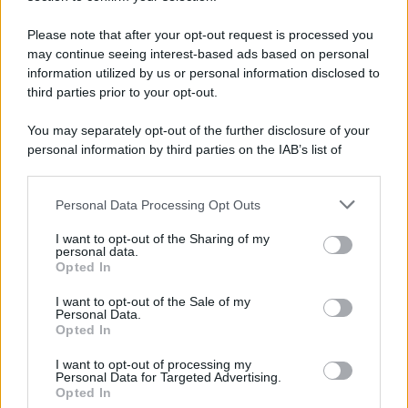
Please note that after your opt-out request is processed you
may continue seeing interest-based ads based on personal
information utilized by us or personal information disclosed to
third parties prior to your opt-out.
You may separately opt-out of the further disclosure of your
personal information by third parties on the IAB’s list of
downstream participants.
Personal Data Processing Opt Outs
This information may also be disclosed by us to third parties
on the IAB’s List of Downstream Participants that may further
I want to opt-out of the Sharing of my
disclose it to other third parties.
personal data.
Opted In
Please note that this website/app uses one or more Google
services and may gather and store information including but
I want to opt-out of the Sale of my
Personal Data.
not limited to your visit or usage behaviour. You may click to
Opted In
grant or deny consent to Google and its third-party tags to
use your data for below specified purposes in below Google
I want to opt-out of processing my
consent section.
Personal Data for Targeted Advertising.
Opted In