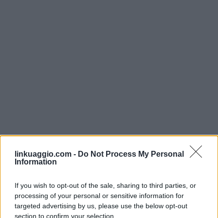
linkuaggio.com -
Do Not Process My Personal
Information
If you wish to opt-out of the sale, sharing to third parties, or
processing of your personal or sensitive information for
targeted advertising by us, please use the below opt-out
section to confirm your selection.