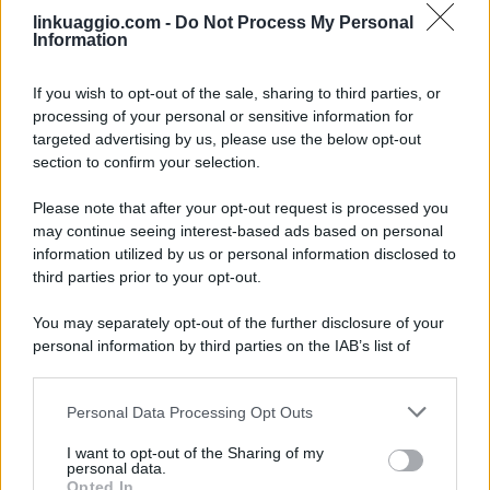
linkuaggio.com -
Do Not Process My Personal
Information
If you wish to opt-out of the sale, sharing to third parties, or
processing of your personal or sensitive information for
targeted advertising by us, please use the below opt-out
section to confirm your selection.
Please note that after your opt-out request is processed you
may continue seeing interest-based ads based on personal
information utilized by us or personal information disclosed to
third parties prior to your opt-out.
You may separately opt-out of the further disclosure of your
personal information by third parties on the IAB’s list of
downstream participants.
Personal Data Processing Opt Outs
This information may also be disclosed by us to third parties
on the IAB’s List of Downstream Participants that may further
I want to opt-out of the Sharing of my
disclose it to other third parties.
personal data.
Opted In