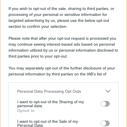
If you wish to opt-out of the sale, sharing to third parties, or
processing of your personal or sensitive information for
targeted advertising by us, please use the below opt-out
section to confirm your selection.
Please note that after your opt-out request is processed you
may continue seeing interest-based ads based on personal
information utilized by us or personal information disclosed to
third parties prior to your opt-out.
You may separately opt-out of the further disclosure of your
personal information by third parties on the IAB’s list of
downstream participants.
Personal Data Processing Opt Outs
This information may also be disclosed by us to third parties
on the IAB’s List of Downstream Participants that may further
I want to opt-out of the Sharing of my
disclose it to other third parties.
personal data.
Opted In
Please note that this website/app uses one or more Google
services and may gather and store information including but
I want to opt-out of the Sale of my
Personal Data.
not limited to your visit or usage behaviour. You may click to