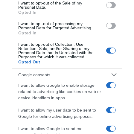
services and may gather and store information including but
I want to opt-out of the Sale of my
Personal Data.
not limited to your visit or usage behaviour. You may click to
Opted In
grant or deny consent to Google and its third-party tags to
use your data for below specified purposes in below Google
I want to opt-out of processing my
consent section.
Personal Data for Targeted Advertising.
Opted In
I want to opt-out of Collection, Use,
Retention, Sale, and/or Sharing of my
Personal Data that Is Unrelated with the
Purposes for which it was collected.
Opted Out
Google consents
I want to allow Google to enable storage
related to advertising like cookies on web or
device identifiers in apps.
I want to allow my user data to be sent to
Google for online advertising purposes.
©
2026
LINKUAGGIO?
I want to allow Google to send me
Tutti i diritti riservati