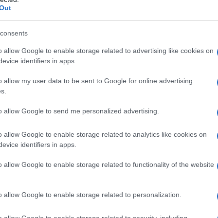
vostro
testo descrittivo su una persona per
Out
ista di aggettivi. La descrizione va elaborata:
consents
pleta potete raccontare di episodi durante i
o allow Google to enable storage related to advertising like cookies on
carattere della persona descritta.
evice identifiers in apps.
o allow my user data to be sent to Google for online advertising
su una persona per scuola
s.
a, quarta e quinta elementare
to allow Google to send me personalized advertising.
chele. È alto e magro, ma non troppo: è così
per fare jogging. Ha delle gambe molto lunghe e
o allow Google to enable storage related to analytics like cookies on
evice identifiers in apps.
ù bravo della classe nel salto in alto.
o allow Google to enable storage related to functionality of the website
 mento squadrato e gli zigomi poco pronunciati.
e e i suoi denti dritti e bianchi. Ha gli occhi
o allow Google to enable storage related to personalization.
 I suoi capelli sono cortissimi e neri: non vuole
o che sono difficili da curare per uno sportivo
o allow Google to enable storage related to security, including