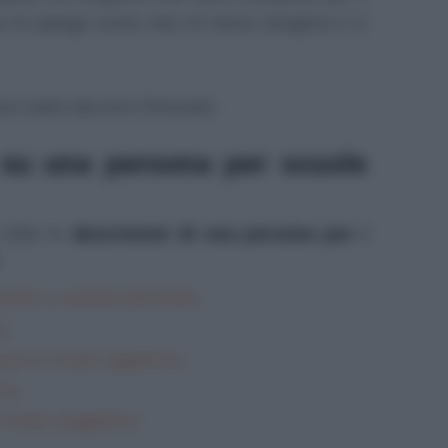
a mi spiega come mai c'è meno ossigeno e si
sono stato davvero fortunato.
vi su una persona per scuole
 tutte le
descrizioni di una persona per i
amente e caratterialmente
;
o
;
cara in modo oggettivo
;
ra
;
n modo soggettivo
.