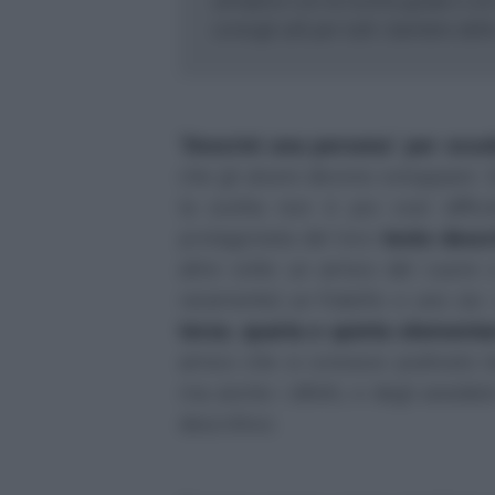
semplice con la nostra guida e con 
consigli utili per tutti i bambini de
"
Descrivi una persona
"
per scuo
che gli alunni devono sviluppare.
la scelta non è poi così diffic
protagonista del loro
testo descr
altre volte un amico del cuore 
raramente) un fratello o uno zio
terza
,
quarta e quinta elementa
amico che si conosce piuttosto b
ma anche i difetti, e degli anedd
descrittivo.