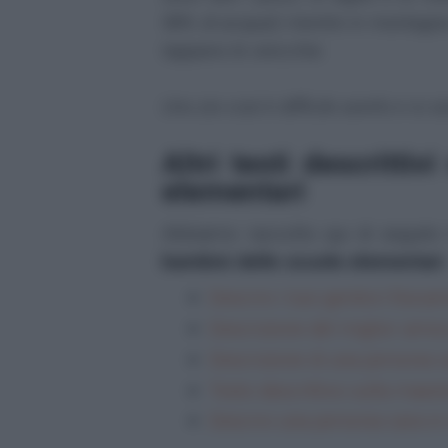
98% di acqua!) mentre in montagn
tappano le orecchie.
Uno zio così è difficile averlo e io 
Altri testi descritti
elementari
Abbiamo raccolto qui di seguito
bambini delle scuole elementari
:
Descrivi i tuoi genitori fisic
Descrizione del miglior amic
Descrizione di una persona 
Testo descrittivo sulla maest
Descrivi una persona cara i