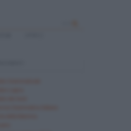
CERCA
ESE
LATINO
ARGOMENTI
lisi Grammaticale
lisi Logica
isi dei testi
rcizi Grammatica Italiana
ta della Mamma
sario