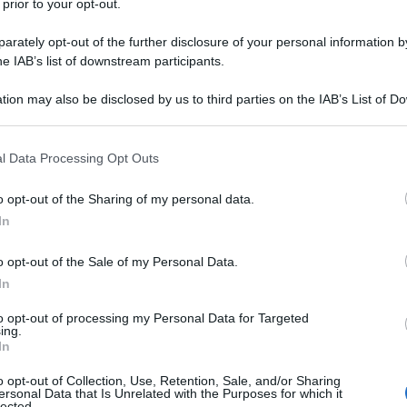
 prior to your opt-out.
izione di una persona per
nto per punto
rately opt-out of the further disclosure of your personal information by
he IAB’s list of downstream participants.
fa la descrizione di una persona per le
tion may also be disclosed by us to third parties on the IAB’s List of 
to nostro schema utilissimo per essere i più
 that may further disclose it to other third parties.
izzazione di un
testo descrittivo per scuola
 that this website/app uses one or more Google services and may gath
l Data Processing Opt Outs
including but not limited to your visit or usage behaviour. You may click 
 to Google and its third-party tags to use your data for below specifi
crivere: può essere la mamma, il papà, un
o opt-out of the Sharing of my personal data.
ogle consent section.
ppure un amico del cuore;
In
to: la maestra d'italiano chiede di fare una
o opt-out of the Sale of my Personal Data.
oggettiva? Per non cadere in errore, vi
In
l nostro schema per fare una descrizione
to opt-out of processing my Personal Data for Targeted
ing.
In
onne: da una parte vanno inseriti gli
aggettivi
 gli
aggettivi inerenti al fisico
;
o opt-out of Collection, Use, Retention, Sale, and/or Sharing
ersonal Data that Is Unrelated with the Purposes for which it
lected.