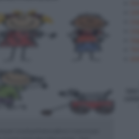
Gra
Let
Lin
Lin
Sag
Tem
ana
type
conte
na per scuola primaria adesso è ancora più