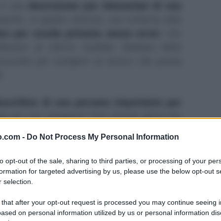
 in una
descrizione per elementari di una
erito, in questo articolo, uno schema utile
ivo per scuola primaria senza errori
, che
ttenere un ottimo risultato. Bastano delle
accurato per svolgere un lavoro che possa
e.
scrittivo di una persona importante per
igli per non sbagliare? Non dovete allora far
guito:
o.com -
Do Not Process My Personal Information
i una persona per scuola elementare
to opt-out of the sale, sharing to third parties, or processing of your per
formation for targeted advertising by us, please use the below opt-out s
sona per scuola primaria: classi terza,
 selection.
 that after your opt-out request is processed you may continue seeing i
 persona per scuole elementari
.
ased on personal information utilized by us or personal information dis