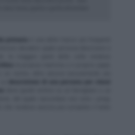
il nostro testo descrittivo pronto. Tanti
lle classi terza, quarta e quinta elementare
la primaria
è una delle tracce più frequenti
 Devono decidere quale persona descrivere e
ile: la maggior parte delle volte rendono
ittivo
la propria mamma o il proprio papà,
o un nonno, altre ancora (sicuramente più
. La
descrizione di una persona per classi
re
deve quindi vertere su un famigliare o un
ene, del quale raccontare non solo i pregi,
oti che rendono ancora più completo il testo