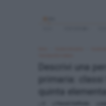
MENU
Home
SCRIVI BENE
SCUO
Home
Scuola e Istruzione
Scuola e
Testi descritti in italiano
Descrivi una pe
primaria: classi
quinta elementa
0
Pascal Ciuffreda
ma