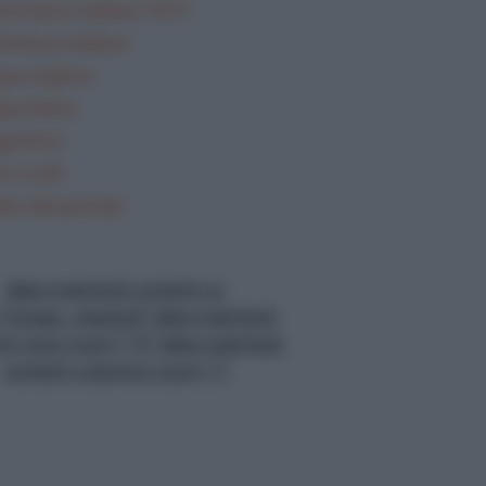
mmatica Italiana TEST
teratura italiana
gua inglese
gua latina
gi brevi
i svolti
lisi del periodo
data-matched-content-ui-
="image_stacked" data-matched-
nt-rows-num="13" data-matched-
content-columns-num="1"