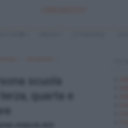
LINKUAGGIO?
LA E TEMI
ANALISI
LETTERATURA
INGL
lementare
Testi descrittivi
TOP 
rsona scuola
Ana
Ana
 terza, quarta e
Anal
Ese
re
Fes
Fra
rtedì, ottobre 02, 2018