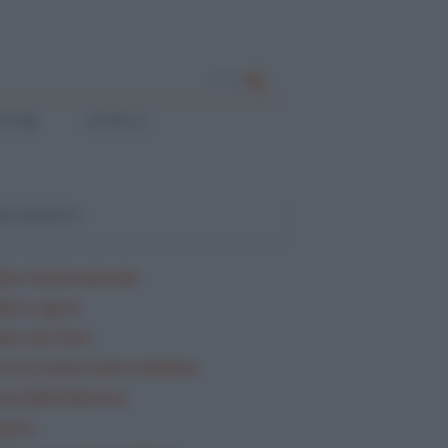
CERCA
ESE
LATINO
ARGOMENTI
lisi Grammaticale
lisi Logica
isi dei testi
rcizi Grammatica Italiana
ta della Mamma
sario