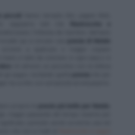
 piccoli
hanno riempito libri, pagine Web,
olo: sappiamo tutti che
filastrocche e
atterizzano l'infanzia dei bambini, dall'asilo
troviate qui a cercare una
poesia di Natale
o scrivere a qualcuno o magari copiare
 mano e tutto da colorare; in ogni casa e in
mbre
c'è almeno un piccolino con la lettera
ti gli auguri, recitando quella
poesia
che per
ari ha scritto con semplicità ed entusiasmo.
iarvi proprio le
poesie più belle per Natale
,
figli, magari passando del tempo insieme per
ignificato; potreste anche scriverne una nel
eno che non si tratti di
filastrocche e auguri