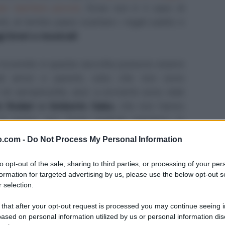
per bambini piccoli
, forse non è il caso di
onti, al bimbo piace scartare i regali subito e
 brevi e musicali
.
roverete in questa raccolta possono essere
 ad amici e parenti, visto che non sono
né sempliciotte, anzi: a scriverle sono stati
i Rodari e Umberto Saba
, che non hanno
(il primo, poi, forse qualche bambino lo
mo al dunque.
o.com -
Do Not Process My Personal Information
atale per bambini
to opt-out of the sale, sharing to third parties, or processing of your per
formation for targeted advertising by us, please use the below opt-out s
 selection.
 that after your opt-out request is processed you may continue seeing i
ased on personal information utilized by us or personal information dis