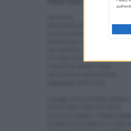
(
Babbo Natale
)
authenti
Caro Gesù,
dà la salute a Mamma e Papà
un po' di soldi ai poverelli,
porta la pace a tutta la terra,
una casetta a chi non ce l’ha
e ai cattivi un po' di bontà.
E se per me niente ci resta
sarà lo stesso una bella festa.
(
Caro Gesù
, Mario Lodi)
Il gregge stanco ansando riposava
sotto le stelle nella notte fonda.
Dormivano i pastori. Il tempo andav
Quand'ecco una gran luce il cielo i