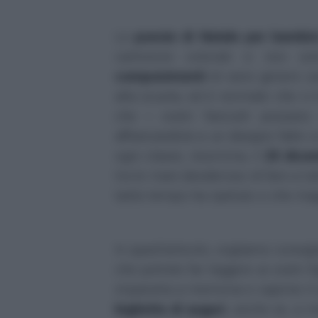
Le
poesie di Natale per bambini
cartoncini colorati e non s
componimenti
di vario genere car
alla scuola, ed è normale che vi 
che i vostri fanciulli possan
affiancandola a un disegno fatto a
ogni classe, insomma, il
25 dice
tra le mani desideroso di fare a tut
tanto tempo ha ripetuto o che mag
In quest'articolo, vogliamo consigl
che potrete far leggere ai vostri 
impararla a memoria e capirne il s
biglietto di auguri
, anche se, a m