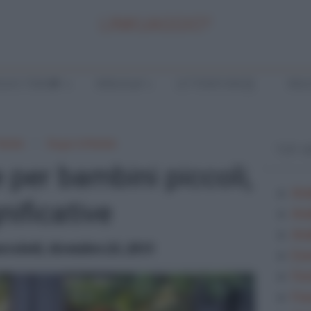
LINKUAGGIO?
LA E TEMI
ANALISI
LETTERATURA
INGL
Natale
Auguri di Natale
TOP 
 per bambini piccoli,
Ana
gnificative
Ana
Anal
rcoledì, dicembre 23, 2015
Ese
Fes
Fra