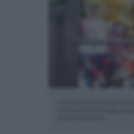
Con queste poesie di Natale per ba
confezionare dei messaggi di augur
qualsiasi destinatario