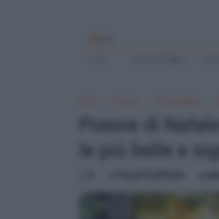
MENU
Home
SCRIVI BENE
SCUO
Home
Frasario
Poesia italiana
Poesie di Natale
le più belle e si
0
Pascal Ciuffreda
me