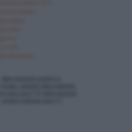
mmatica Italiana TEST
teratura italiana
gua inglese
gua latina
gi brevi
i svolti
lisi del periodo
data-matched-content-ui-
="image_stacked" data-matched-
nt-rows-num="13" data-matched-
content-columns-num="1"