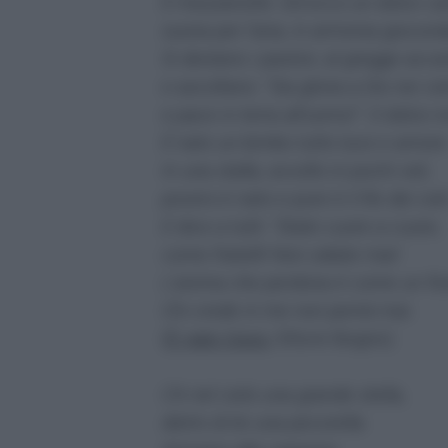
È mezzanotte. Ed ecco un dolce ca
suona per l'aria, in armonia giocond
Si destano i pastori, al gregge acca
e ascoltano: "Sia gloria a Dio nei cie
e pace in terra all'uomo!". O dolce i
È nato un bimbo tutto luce e amore
In una stalla, avvolto in pochi veli,
povero è nato e pure è il Re dei cieli
E dice a tutti: "State cuore a cuore,
come fratelli! Non odiate mai!
L'anima che perdona è come un fio
Chi crede in me non perirà mai.
(
È nato Gesù
, Ettore Bogno)
C'è nel cielo una grande stella,
dietro di lei una pecorella.