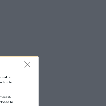
sonal or
ection to
nterest-
closed to