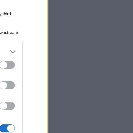
 third
Downstream
er and store
to grant or
ed purposes