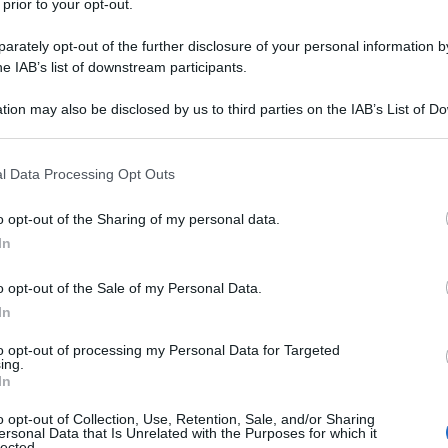
 prior to your opt-out.
rately opt-out of the further disclosure of your personal information by
he IAB’s list of downstream participants.
tion may also be disclosed by us to third parties on the IAB’s List of 
 that may further disclose it to other third parties.
 that this website/app uses one or more Google services and may gath
l Data Processing Opt Outs
including but not limited to your visit or usage behaviour. You may click 
 to Google and its third-party tags to use your data for below specifi
o opt-out of the Sharing of my personal data.
a.
ogle consent section.
In
o opt-out of the Sale of my Personal Data.
In
to opt-out of processing my Personal Data for Targeted
ing.
In
o opt-out of Collection, Use, Retention, Sale, and/or Sharing
ersonal Data that Is Unrelated with the Purposes for which it
lected.