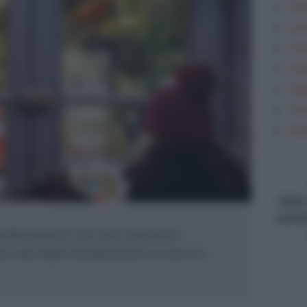
Gra
Let
Lin
Lin
Sag
Tem
ana
type
conte
mbini piccoli e non solo riuscirete a
i e dei regali che piaceranno un sacco a