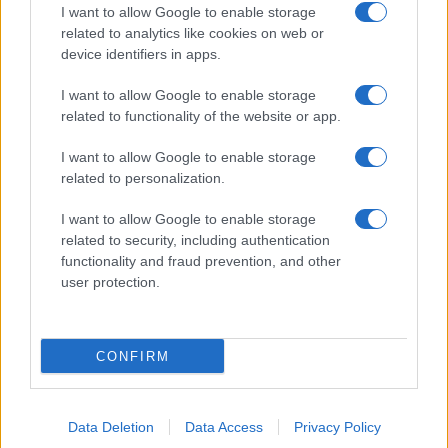
I want to allow Google to enable storage
Chi siamo
Contatti
related to analytics like cookies on web or
device identifiers in apps.
Condizioni d'uso
Cookie policy
I want to allow Google to enable storage
Privacy policy
Disattiva / attiva
related to functionality of the website or app.
cookie
I want to allow Google to enable storage
related to personalization.
Responsabile del sito
: Michele Rainone
I want to allow Google to enable storage
Numero Partita IVA
: 03991910716
related to security, including authentication
functionality and fraud prevention, and other
Grazie per leggerci e per seguirci sempre: puoi
user protection.
chiedere aiuti e consigli cercando nel blog
l'argomento su cui hai dubbi o contattandoci su
Facebook. Buona navigazione e buono studio!
CONFIRM
Data Deletion
Data Access
Privacy Policy