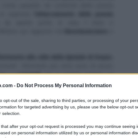
a molto pesante nei confronti della poesia
 di superare
l'attaccamento della poesia
; da questo punto di vista il testo è
flettere sul rapporto tra
Neoclassicismo
e
iferimento allo stile delle
Epistole
di Orazio
,
mone"; riferimenti più vicini sono di sicuro
iller e
Leopardi
. Se si volesse tentare un
ebbe in una serie di spunti mitologici, in una
o.com -
Do Not Process My Personal Information
 Dafne, Narciso, gli eroi omerici, gli dei)
 dichiara la superiorità e da cui non ci si può
to opt-out of the sale, sharing to third parties, or processing of your per
formation for targeted advertising by us, please use the below opt-out s
spirito tedesco viene chiamato in vari modi
 selection.
spiratore / delle nordiche nenie"
) ed è ritenuto
bilità nel confronto del mondo classico della
 that after your opt-out request is processed you may continue seeing i
ased on personal information utilized by us or personal information dis
di ispirazione.
Così Monti riassume, a suo