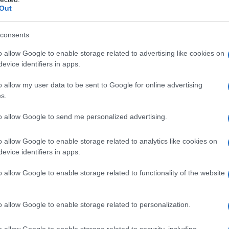
i andare alla nuova sensibilità, sia delle
Out
proposito del
nuovo stile romantico
. Proprio
consents
ia
Madame de Stael
, quando critica le forme
liana a lei contemporanea.
o allow Google to enable storage related to advertising like cookies on
evice identifiers in apps.
ssunti di letteratura italiana per preparare
o allow my user data to be sent to Google for online advertising
s.
to allow Google to send me personalized advertising.
o con commento e analisi del Sermone di
le interrogazioni saranno una passeggiata!
o allow Google to enable storage related to analytics like cookies on
evice identifiers in apps.
o allow Google to enable storage related to functionality of the website
o allow Google to enable storage related to personalization.
o allow Google to enable storage related to security, including