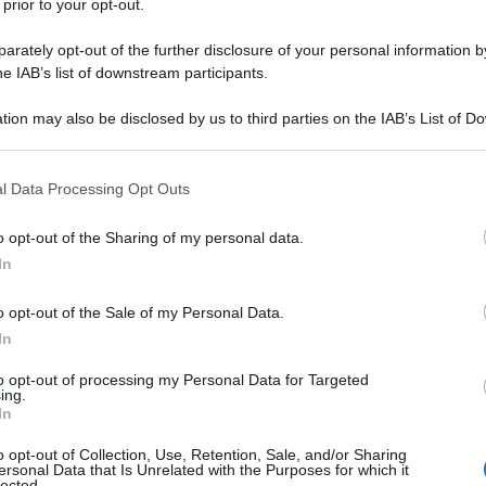
 prior to your opt-out.
ntica
:
rately opt-out of the further disclosure of your personal information by
he IAB’s list of downstream participants.
ero"
(v. 85).
tion may also be disclosed by us to third parties on the IAB’s List of 
di
per un corretto commento e un'analisi
 that may further disclose it to other third parties.
, riportiamo il breve (vv. 133-137) brano cin
 that this website/app uses one or more Google services and may gath
l Data Processing Opt Outs
 Patroclo
:
including but not limited to your visit or usage behaviour. You may click 
 to Google and its third-party tags to use your data for below specifi
o opt-out of the Sharing of my personal data.
ogle consent section.
l caro
In
o opt-out of the Sale of my Personal Data.
In
ero
to opt-out of processing my Personal Data for Targeted
ing.
In
è significativo della produzione poetica di
o opt-out of Collection, Use, Retention, Sale, and/or Sharing
ersonal Data that Is Unrelated with the Purposes for which it
incapace di un vero approfondimento delle
lected.