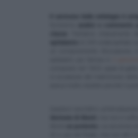
Il sermone
Sulla mitologia
è un'
forniremo
analisi e commento p
classe
. Partiamo chiaramente d
epitalamio
di 209 endecasillabi sci
un componimento d'occasione, in
epitalami più famosi è
Il gelsom
composto nel 1825, quasi di getto 
in occasione del matrimonio dell
aveva molto insistito perché il poe
Questa è senz'altro un'introduzion
Sermone
di Monti
, ma non è suffi
Monti
un pretesto
, cui accenna so
32 e poi nel finale, ma con altri b