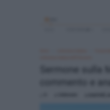
MENU
Home
SCRIVI BENE
SCUO
Home
Letteratura italiana
Poesia it
Letteratura italiana dell'Ottocento
Sermone sulla M
commento e anal
0
Unknown
martedì, 