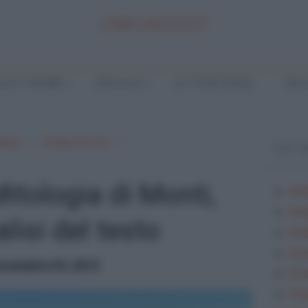
LINKUAGGIO?
LA E TEMI
ANALISI
LETTERATURA
INGL
aliana
Analisi dei testi
TOP 
itologia di Monti,
Ana
Ana
isi del testo
Anal
Ese
novembre 03, 2015
Fes
Fra