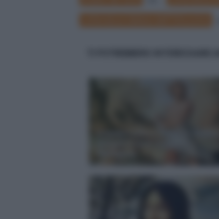
55
Letteratura italiana dell'Ottocento
TI POTREBBERO INTERESSARE 
Orlando Furioso, trama e struttu
dell'opera in un riassunto
dettagliato