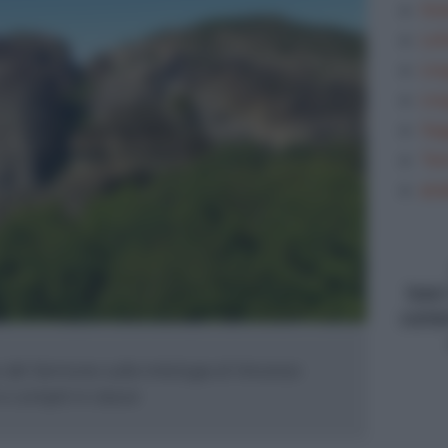
Gra
Let
Lin
Lin
Sag
Tem
ana
type
conte
del Sermone sulla mitologia di Vincenzo
 e compiti in classe