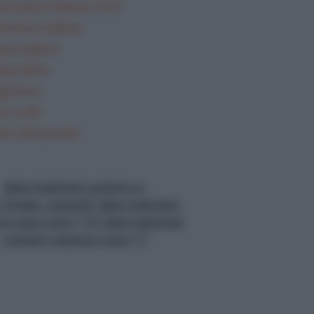
mmatica Italiana TEST
teratura italiana
gua inglese
gua latina
gi brevi
i svolti
lisi del periodo
data-matched-content-ui-
="image_stacked" data-matched-
nt-rows-num="13" data-matched-
content-columns-num="1"