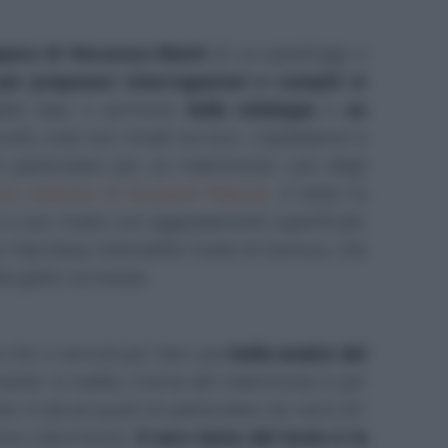
opera di Vincenzo Monti
di cui quest'oggi vi
er preparare interrogazioni e compiti in
alle basi: il sermone
Sulla mitologia
è
un
olti, cioè non rimati tra loro. L'epitalamio è
 particolare per un matrimonio: uno degli
ino notturno
di Giovanni Pascoli
. Il testo fu
e poi rivisto con aggiustamenti superficiali,
a marchesa Antonietta Costa di Genova, che
ta glielo scrivesse.
e che vi servirà per fare una
bella analisi del
ciente: in realtà, il tema del matrimonio è per
lo in alcuni punti (in particolare nei versi 20-
revi intermezzi).
Il vero tema del testo è la