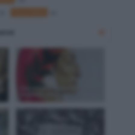
135
Poesia italiana
33
87
ANCHE
ra
Frasi di Dante Alighieri sull'amore,
le più belle della sua opera