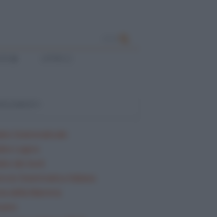
CERCA
ESE
LATINO
ARGOMENTI
lisi Grammaticale
lisi Logica
isi dei testi
rcizi Grammatica Italiana
ta della Mamma
sario