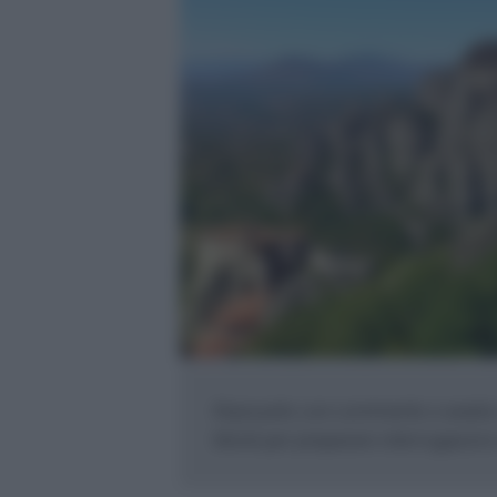
Riassunto con commento e analisi 
Monti per preparare interrogazioni