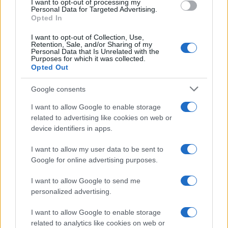
I want to opt-out of processing my
consent section.
Personal Data for Targeted Advertising.
Opted In
I want to opt-out of Collection, Use,
Retention, Sale, and/or Sharing of my
Personal Data that Is Unrelated with the
Purposes for which it was collected.
Opted Out
Google consents
I want to allow Google to enable storage
related to advertising like cookies on web or
device identifiers in apps.
I want to allow my user data to be sent to
Google for online advertising purposes.
©
2026
LINKUAGGIO?
I want to allow Google to send me
Tutti i diritti riservati
personalized advertising.
I want to allow Google to enable storage
Chi siamo
Contatti
related to analytics like cookies on web or