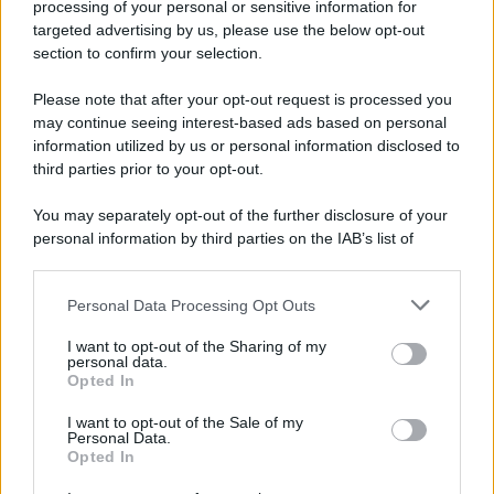
processing of your personal or sensitive information for
targeted advertising by us, please use the below opt-out
section to confirm your selection.
Please note that after your opt-out request is processed you
may continue seeing interest-based ads based on personal
information utilized by us or personal information disclosed to
third parties prior to your opt-out.
You may separately opt-out of the further disclosure of your
personal information by third parties on the IAB’s list of
downstream participants.
Personal Data Processing Opt Outs
This information may also be disclosed by us to third parties
on the IAB’s List of Downstream Participants that may further
I want to opt-out of the Sharing of my
disclose it to other third parties.
personal data.
Opted In
Please note that this website/app uses one or more Google
services and may gather and store information including but
I want to opt-out of the Sale of my
Personal Data.
not limited to your visit or usage behaviour. You may click to
Opted In
grant or deny consent to Google and its third-party tags to
use your data for below specified purposes in below Google