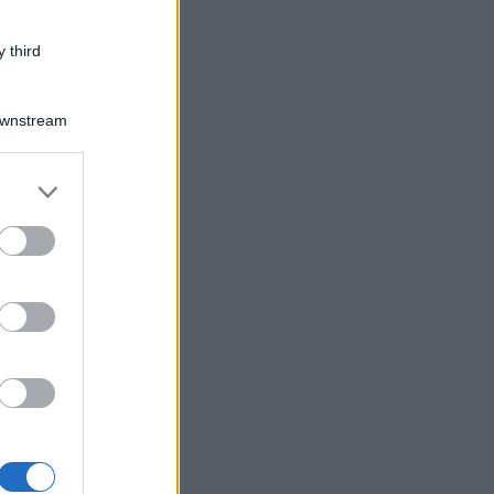
 third
Downstream
er and store
to grant or
ed purposes