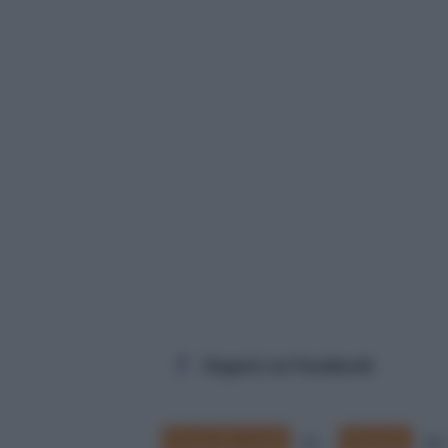
Seguici su Facebook
Festa dei morti
Frasario
32
351