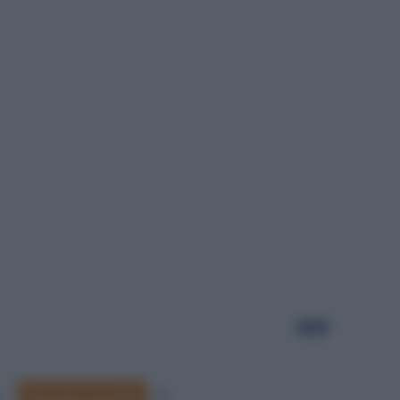
Segui
Frasi per ricordini
4