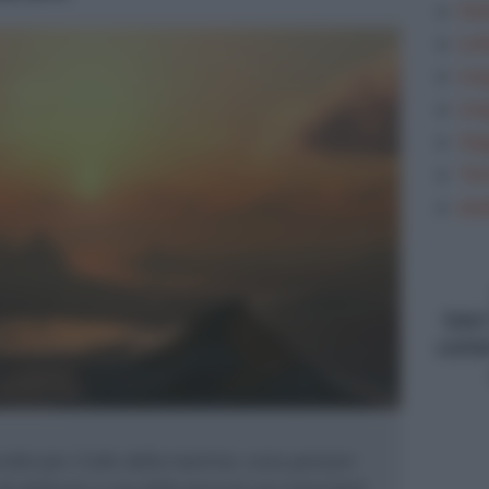
Gra
Let
Lin
Lin
Sag
Tem
ana
type
conte
ordini per il lutto della mamma: sono pensieri