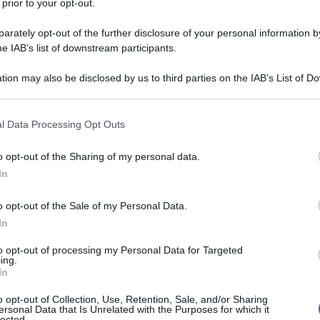
 prior to your opt-out.
rately opt-out of the further disclosure of your personal information by
 per il lutto della mamma,
he IAB’s list of downstream participants.
fondi
tion may also be disclosed by us to third parties on the IAB’s List of 
 that may further disclose it to other third parties.
hé è nel ricordo che si nasconde il segreto del
 that this website/app uses one or more Google services and may gath
l Data Processing Opt Outs
including but not limited to your visit or usage behaviour. You may click 
 to Google and its third-party tags to use your data for below specifi
uore e mi troverete pronta ad abbracciarvi.
o opt-out of the Sharing of my personal data.
ogle consent section.
In
sciato davvero: questo viaggio continuerà
o opt-out of the Sale of my Personal Data.
si compie la parola di Dio.
In
to opt-out of processing my Personal Data for Targeted
ontro la morte.
ing.
In
llontanata. E anche da lontano continuerò a
o opt-out of Collection, Use, Retention, Sale, and/or Sharing
ersonal Data that Is Unrelated with the Purposes for which it
lected.