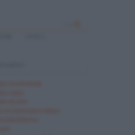
CERCA
ESE
LATINO
ARGOMENTI
lisi Grammaticale
lisi Logica
isi dei testi
rcizi Grammatica Italiana
ta della Mamma
sario