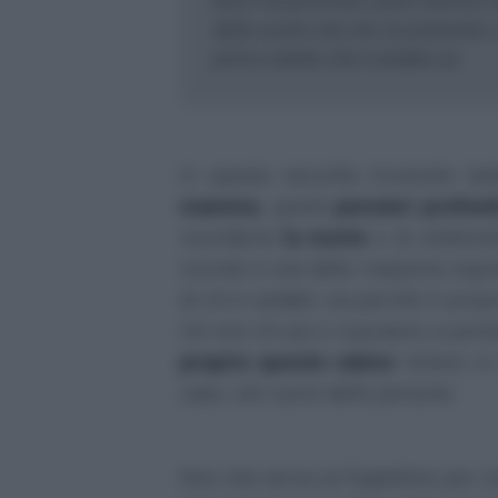
brevi ma profondi e pieni d'amore 
della vostra vita che sicuramente vi
primo istante che è andata via
In questa raccolta troverete ta
mamma
, quindi
pensieri profond
ricordarne
la morte
e di celebrar
ricordo è una delle massime espres
di chi è andato via perché è prop
chi non c'è più e riusciamo a por
proprio questo valore
: tenere i
caso, nel cuore delle persone.
Non che serva un fogliettino per r