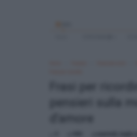
MENU
Home
SCRIVI BENE
SCUO
Home
Frasario
Festa dei morti
Frasi per ricordini
Frasi per ricord
pensieri sulla m
d'amore
0
Mik
martedì, luglio 