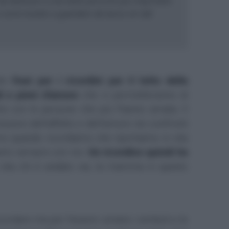
da dedicare a una delle persone più importanti
 avrà iniziato a guardare da lassù sin dal
nte
frasi per i ricordini per il lutto della
i e pieni d'amore
che vi permetteranno di
la con le persone che più l'hanno amata. Il
sioni dell'affetto e dell'amore nei confronti
rio quando ricordiamo che riportiamo in vita
tarlo sempre con noi.
Un ricordino quindi ha
n vita chi è andato via, la mamma in questo
icordare ma per l'essere umano i simboli e le