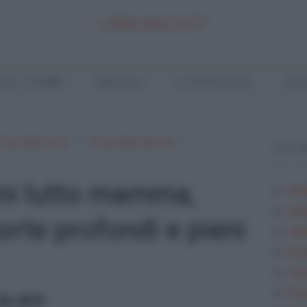
LINKUAGGIO?
LA E TEMI
ANALISI
LETTERATURA
INGL
Frasi sulla morte
Frasi sulla mamma
TOP 
ini lutto mamma,
Ana
Ana
orte profondi e pieni
Anal
Ese
Fes
Fra
24, 2018