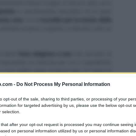
ntissimi (forse troppo in alcuni casi), ed è
inetta
si caricherebbe senz'altro di un gran
sona cara
. Con
i ricordini per la morte della
ensato proprio a questo: a lasciare cioè un
no delle
frasi religiose e non
che cercano di
a importante la mamma per voi e soprattutto
 non soffre pene di alcun tipo. Si tratta di
 non si può pensare di scrivere un pensiero
o.com -
Do Not Process My Personal Information
quello che è.
to opt-out of the sale, sharing to third parties, or processing of your per
esti più lunghi potreste dare un'occhiata a
formation for targeted advertising by us, please use the below opt-out s
 selection.
te alla mamma che non c'è più
: ci sono non
 anche testi inviatici da
chi ha perso la
 that after your opt-out request is processed you may continue seeing i
on noi il suo dolore. Ma veniamo subito alle
ased on personal information utilized by us or personal information dis