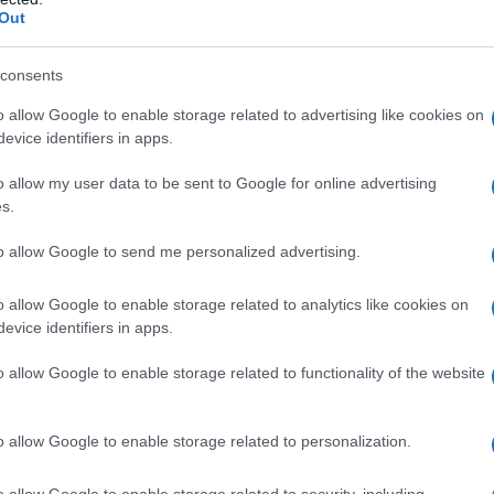
Out
gue me, non camminerà nelle tenebre, ma avrà
consents
o allow Google to enable storage related to advertising like cookies on
evice identifiers in apps.
lla lontananza io v'amerò.
o allow my user data to be sent to Google for online advertising
s.
rò dinanzi a Dio per la vostra felicità.
to allow Google to send me personalized advertising.
a d'amore per chi non c'è più.
o allow Google to enable storage related to analytics like cookies on
evice identifiers in apps.
 allora le lacrime, il tormento, gli affanni della
o allow Google to enable storage related to functionality of the website
per il lutto della mamma
terminano qui. Se
o allow Google to enable storage related to personalization.
carne delle altre date un'occhiata a queste
o allow Google to enable storage related to security, including