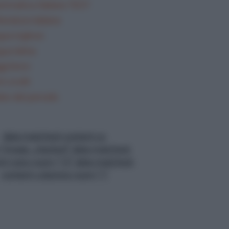
mmatica Italiana TEST
teratura italiana
gua inglese
gua latina
gi brevi
i svolti
lisi del periodo
data-matched-content-ui-
="image_stacked" data-matched-
nt-rows-num="13" data-matched-
content-columns-num="1"