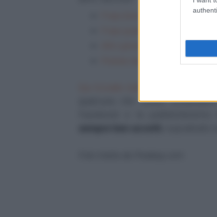
authenti
Frasi brevi per lapidi adatte 
Frasi piuttosto lunghe e mol
Altri pensieri da dedicare a
Poesie da dedicare alla m
Qui trovate tutte le altre frasi ch
qualcuna che volete condivider
Facebook e la pubblicheremo
sempre ben accetti
, soprattutto
Foto tratta da Pixabay.com