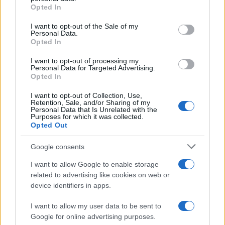
Opted In
Please note that this website/app uses one or more Google
services and may gather and store information including but
I want to opt-out of the Sale of my
Personal Data.
not limited to your visit or usage behaviour. You may click to
Opted In
grant or deny consent to Google and its third-party tags to
use your data for below specified purposes in below Google
I want to opt-out of processing my
consent section.
Personal Data for Targeted Advertising.
Opted In
I want to opt-out of Collection, Use,
Retention, Sale, and/or Sharing of my
Personal Data that Is Unrelated with the
Purposes for which it was collected.
Opted Out
Google consents
I want to allow Google to enable storage
related to advertising like cookies on web or
device identifiers in apps.
I want to allow my user data to be sent to
Google for online advertising purposes.