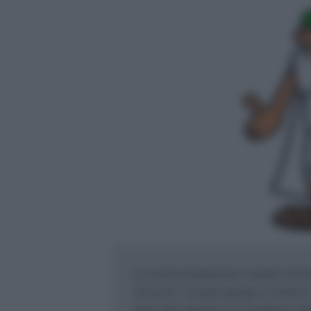
La nostra traduzione e analisi di De 
versione "Cesare giunge a Ginevra"
tema del capitolo e di studiarne att