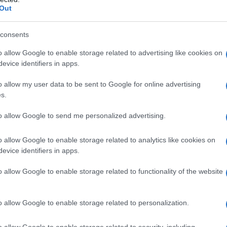
Out
erandum [17] sumpturum [18]
;
si
quid
vellent
,
consents
allico
, 1 7: commento alla
o allow Google to enable storage related to advertising like cookies on
evice identifiers in apps.
più difficili
o allow my user data to be sent to Google for online advertising
raduzione di
De bello Gallico
1 7
vi servirà
s.
 arancio si riferiscono a singoli termini o
to allow Google to send me personalized advertising.
evidenziate in rosso si riferiscono invece a
.
o allow Google to enable storage related to analytics like cookies on
evice identifiers in apps.
orme:
o allow Google to enable storage related to functionality of the website
um narrativum
. Tale proposizione introdotta
o allow Google to enable storage related to personalization.
 congiuntivo, nei suoi vari tempi. In questo
etto
esset
viene tradotto con un
gerundio
o allow Google to enable storage related to security, including