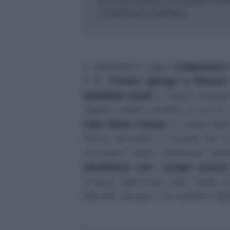
costrutti più complessi
Ci dedichiamo oggi a
traduzione 
1 7, "Cesare giunge a Ginevra"
nuntiatum esset...
). Siamo dunque
sapete redatto durante la prima 
Caio Giulio Cesare
. In particolar
Roma, narrando le vicende che lo
concentra tanto sull'azione bel
intrattiene con i propri nemici
propria egemonia sulla Gallia i
stavolta, dunque, è di carattere di