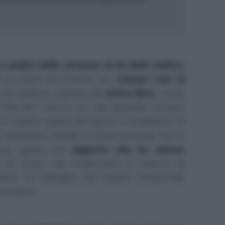
e analisi della versione di
De bello Gallico
,
(il brano incomincia con
Caesari cum id
 nel settimo capitolo del
primo libro
, come
metà del I secolo a.C. dal generale romano
e in questo passo dell'opera il condottiero di
 riguardano usando la terza persona, non si
lica, quanto sul
rapporto che lui stesso
: gli Elvezi, che minacciano di imporre la
ntera. La battaglia che Cesare intraprende
plomatico.