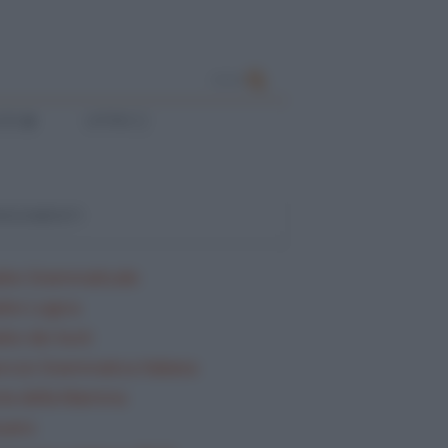
CERCA
ESE
LATINO
ARGOMENTI
lisi Grammaticale
lisi Logica
isi dei testi
rcizi Grammatica Italiana
ta della Mamma
sario