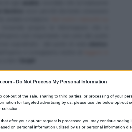
a di ogni
analisi
, ricordate che la traduzione
o tecnico
: ecco perché dovreste conoscere
he andate a tradurre.
Nel nostro riassunto su
troverete proprio le informazioni che vi
est'opera così importante non solo dal punto
rse soprattutto - dal punto di vista
storico
.
ll'opera vi consigliamo inoltre di
leggere in
e a dire l'
incipit
.
latino
tratto dal
settimo capitolo del primo
o.com -
Do Not Process My Personal Information
nvece
l'analisi e la traduzione del testo
, con
tà linguistiche presenti e quindi anche dei
to opt-out of the sale, sharing to third parties, or processing of your per
he il lavoro sarà d'aiuto a tutti coloro che
formation for targeted advertising by us, please use the below opt-out s
 selection.
care lo studio e la comprensione dell'
opera
 that after your opt-out request is processed you may continue seeing i
ased on personal information utilized by us or personal information dis