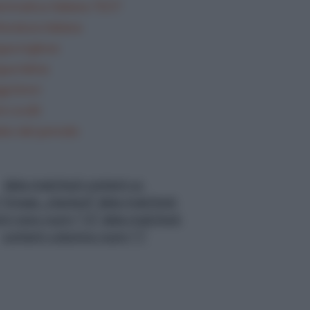
mmatica Italiana TEST
teratura italiana
gua inglese
gua latina
gi brevi
i svolti
lisi del periodo
data-matched-content-ui-
="image_stacked" data-matched-
nt-rows-num="13" data-matched-
content-columns-num="1"