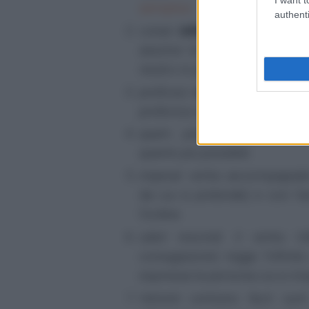
semplice
.
authenti
conari
:
infinitiva epesegetica
assolve la funzione di spie
neutro in prolessi (nel nostr
proficisci
:
verbo deponente
,
profectus est
,
-sci.
quam... potest
:
la locuzione
q
quanto più possibile
.
imperat
: verbo accompagnat
da cui si pretende) e con l'
l'ordine.
iubet rescindi
: il verbo I
coniugazione) regge l'infinit
espressa la persona cui si imp
Helvetii certiores facti sunt