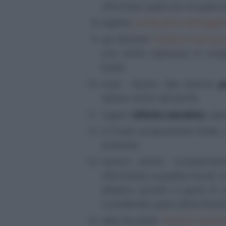
informare qualcuno di qualco
legatos
:
predicativo dell'ogget
qui dicerent
:
relativa impropri
con verbo espresso in cong
finale.
esse... facere
: due diverse
p
stesso verbo (
dicerent
).
rogare
:
infinito narrativo
, spe
ut liceat
: proposizione finale,
presente.
inimico animo
: complement
riferimento a qualità morali.
ablativo poiché si parla di 
considerato parte della fisicit
data facultate
:
ablativo assol