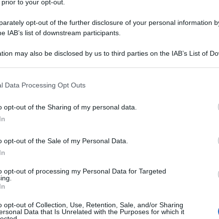
 bello Gallico
,
1 7: "Cesare
 prior to your opt-out.
rately opt-out of the further disclosure of your personal information by
he IAB’s list of downstream participants.
 [1]
eos per provinciam nostram iter facere
ci [3]
et
quam
maximis
potest [4]
itineribus in
tion may also be disclosed by us to third parties on the IAB’s List of 
 that may further disclose it to other third parties.
 ad Genavam pervenit. Provinciae toti quam
um
imperat [5]
- erat omnino in Gallia ulteriore
 that this website/app uses one or more Google services and may gath
l Data Processing Opt Outs
including but not limited to your visit or usage behaviour. You may click 
Genavam
iubet rescindi [6]
. Ubi de eius adventu
 to Google and its third-party tags to use your data for below specifi
tos [8]
ad eum mittunt nobilissimos civitatis,
o opt-out of the Sharing of my personal data.
ogle consent section.
In
rucloetius principem locum obtinebant,
qui
 ullo maleficio iter per provinciam
facere
,
[10]
o opt-out of the Sale of my Personal Data.
t nullum;
rogare [11]
ut eius voluntate id sibi
In
emoria tenebat L. Cassium consulem occisum
to opt-out of processing my Personal Data for Targeted
ulsum et sub iugum missum, concedendum non
ing.
In
nimo [13], data facultate [14]
per provinciam
16]
ab iniuria et maleficio existimabat. Tamen,
o opt-out of Collection, Use, Retention, Sale, and/or Sharing
ersonal Data that Is Unrelated with the Purposes for which it
dum milites quos imperaverat convenirent,
lected.