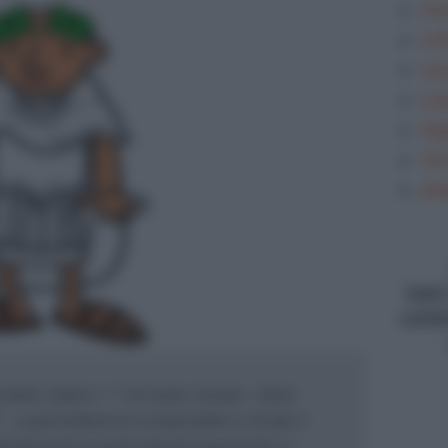
Gra
Let
Lin
Lin
Sag
Tem
ana
type
conte
bello Gallico 1 7 di Giulio Cesare - titolo
 - vi permetterà di comprendere a fondo il
entamente le particolarità linguistiche e i