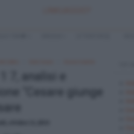
LINKUAGGIO?
LA E TEMI
ANALISI
LETTERATURA
INGL
llo Gallico
Giulio Cesare
Versioni tradotte
TOP 
1 7, analisi e
Ana
ione "Cesare giunge
Ana
Anal
sare
Ese
Fes
dì, ottobre 13, 2016
Fra