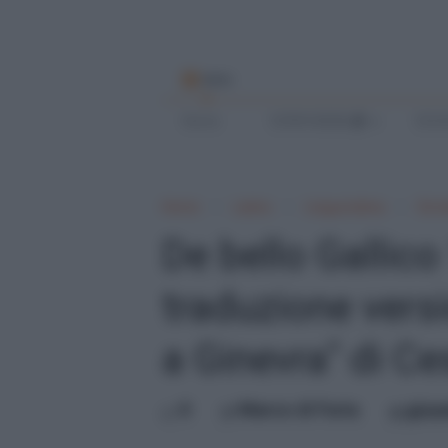
MENU
Home
SCRIVI BENE
SCUO
Home
Latino
Lingua latina
De be
De bello Gallico 
traduzione vers
a Ginevra" di Ce
0
Marco di Furia
giove