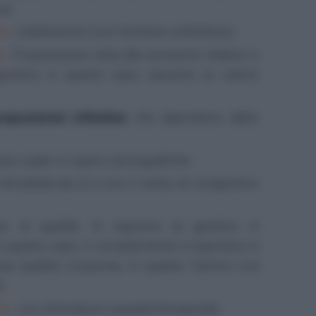
sa.
to
,
nobilissimos
(con
homines
sottinteso).
a
. Proposizione retta dal pronome relativo e
iuntivo; in questo caso, assume un valore
roposizioni infinitive
che dipendono dallo
sso usato in opere storiografiche.
 introdotta da
ut
e con il verbo al congiuntivo
o di qualità. Si esprime al genitivo in
 In questo caso, il complemento è espresso in
una qualità corporea, in quanto l'animo era
à.
uto
, con sfumatura causale/temporale.