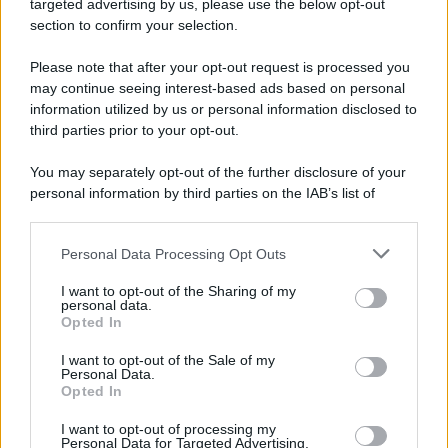
targeted advertising by us, please use the below opt-out
section to confirm your selection.
Please note that after your opt-out request is processed you
may continue seeing interest-based ads based on personal
information utilized by us or personal information disclosed to
third parties prior to your opt-out.
You may separately opt-out of the further disclosure of your
personal information by third parties on the IAB’s list of
downstream participants.
Personal Data Processing Opt Outs
This information may also be disclosed by us to third parties
on the IAB’s List of Downstream Participants that may further
I want to opt-out of the Sharing of my
disclose it to other third parties.
personal data.
Opted In
Please note that this website/app uses one or more Google
services and may gather and store information including but
I want to opt-out of the Sale of my
Personal Data.
not limited to your visit or usage behaviour. You may click to
Opted In
grant or deny consent to Google and its third-party tags to
use your data for below specified purposes in below Google
I want to opt-out of processing my
consent section.
Personal Data for Targeted Advertising.