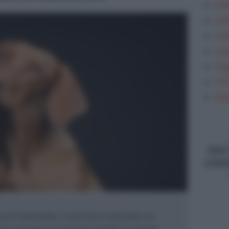
Gra
Let
Lin
Lin
Sag
Tem
ana
type
conte
ole elementari, riuscirete a realizzare un