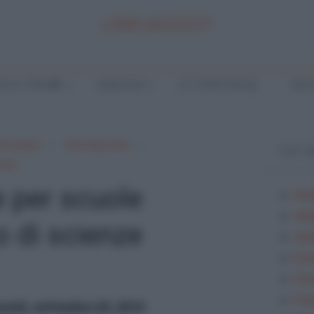
LINKUAGGIO?
LA E TEMI
ANALISI
LETTERATURA
INGL
lementare
Testi descrittivi
TOP 
iche
e per scuole
Ana
Ana
o di scienze
Anal
Ese
Fes
Fra
ovedì, settembre 20, 2018