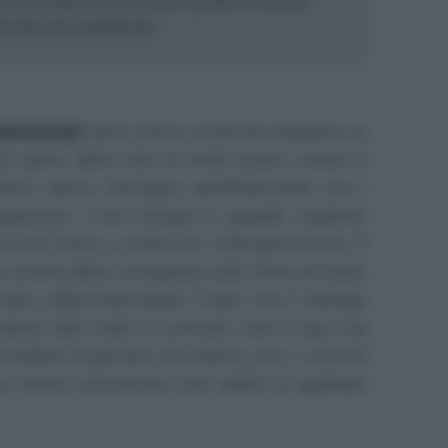
sto animale con estrema facilità: troverete
isiche che caratteriali
elementari
deve avere contenuti esaustivi su
a parte della vita di molti esseri umani e
ultimi sanno interagire perfettamente con i
apiscono i loro bisogni e quando vogliono
loro fisico e sulla loro millenaria storia. È
o prima della comparsa sulla Terra di Gesù,
cane, addomesticando il lupo, che è dunque
Hanno tanti tratti in comune, cani e lupi, ma
efrenabile di giocare che hanno solo i cuccioli
he invece accomuna cani adulti di qualsiasi