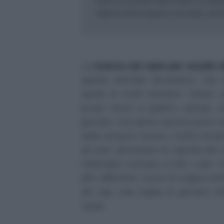
testo di scienze descrittivo su que
tutte le informazioni sul cane, sia f
La
ricerca sul cane per scuole 
questo animale domestico, che f
quindi di molti bambini. Questi 
propri amici a quattro zampe, c
giocare, ma sanno ancora poco sul 
stato proprio l'uomo, molto temp
ad aver permesso la nascita del 
l'antenato comune a tutti i cani. 
altri differenti: come la voglia irr
dei lupi; una voglia di giocare c
razza.