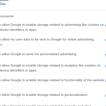
Out
consents
2 permanenti. Ha una dentatura da carnivoro
o allow Google to enable storage related to advertising like cookies on
upo, che si ciba tuttora di carne cruda. I denti
evice identifiers in apps.
are meglio la carne.
o allow my user data to be sent to Google for online advertising
s.
colare tipo di pelo, di peso, di altezza, di
olfatto molto sviluppato: l'olfatto del cane
to allow Google to send me personalized advertising.
 uomini. Vede attraverso l'olfatto, che è 100
lo umano. Inoltre il naso del cane regola la sua
o allow Google to enable storage related to analytics like cookies on
evice identifiers in apps.
o allow Google to enable storage related to functionality of the website
cuccioli e il periodo di gestazione è di 62
o allow Google to enable storage related to personalization.
mo, ubbidisce ai suoi comandi, gli dimostra
o allow Google to enable storage related to security, including