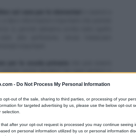
ttivo sul cane per le elementari
vi aiuterà a
a darvi informazioni importanti che potrete
rca: sì, perché abbiamo scritto tutto quello
ane alla perfezione, senza tralasciare
mentali importanti.
ane per la scuola primaria
che può essere
: potrete anche decidere (se siete genitori o
 testo e assegnarglielo per avere sempre a
o.com -
Do Not Process My Personal Information
ni sul cane.
to opt-out of the sale, sharing to third parties, or processing of your per
ciamo al
testo descrittivo sul cane per le
formation for targeted advertising by us, please use the below opt-out s
 selection.
proprio qui di seguito.
 that after your opt-out request is processed you may continue seeing i
scuole elementari, testo di
ased on personal information utilized by us or personal information dis