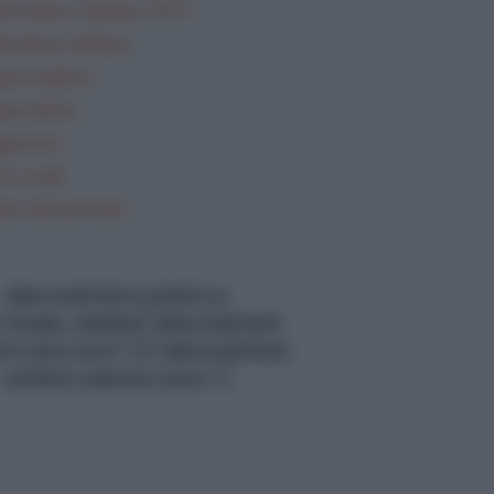
mmatica Italiana TEST
teratura italiana
gua inglese
gua latina
gi brevi
i svolti
lisi del periodo
data-matched-content-ui-
="image_stacked" data-matched-
nt-rows-num="13" data-matched-
content-columns-num="1"