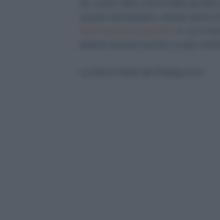
Se volete dare un'occhiata ad altro
scuole elementare, dovete allora 
testi descrittivi già fatti
, in cui tr
essere sempre pronto a ogni verific
La foto è tratta da Pixabay.com