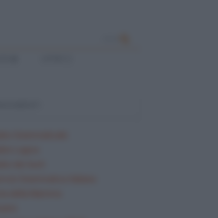
CERCA
ESE
LATINO
ARGOMENTI
lisi Grammaticale
lisi Logica
isi dei testi
rcizi Grammatica Italiana
ta della Mamma
sario