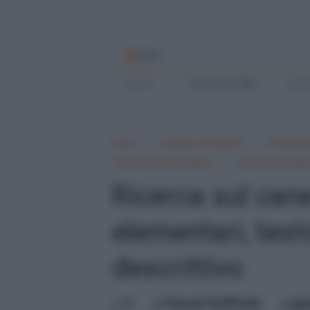
MENU
Home
SCRIVI BENE
SCUO
Home
Scuola e Istruzione
Scuola e
Testi descritti in italiano
Ricerche scolast
Ricerca sul can
elementari, test
descrittivo
2
Pascal Ciuffreda
gi