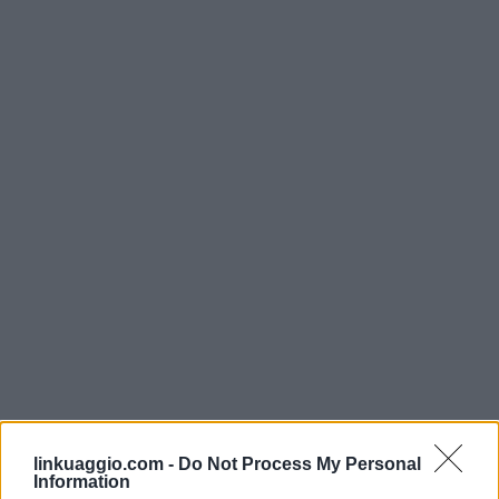
linkuaggio.com -
Do Not Process My Personal
Information