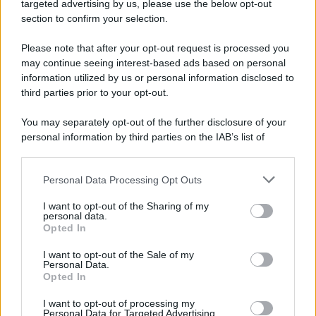
targeted advertising by us, please use the below opt-out
section to confirm your selection.
Please note that after your opt-out request is processed you
may continue seeing interest-based ads based on personal
information utilized by us or personal information disclosed to
third parties prior to your opt-out.
You may separately opt-out of the further disclosure of your
personal information by third parties on the IAB’s list of
downstream participants.
Personal Data Processing Opt Outs
This information may also be disclosed by us to third parties
on the IAB’s List of Downstream Participants that may further
I want to opt-out of the Sharing of my
disclose it to other third parties.
personal data.
Opted In
Please note that this website/app uses one or more Google
services and may gather and store information including but
I want to opt-out of the Sale of my
Personal Data.
not limited to your visit or usage behaviour. You may click to
Opted In
grant or deny consent to Google and its third-party tags to
use your data for below specified purposes in below Google
I want to opt-out of processing my
consent section.
Personal Data for Targeted Advertising.