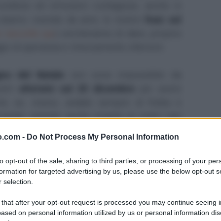
condivisi ed emozioni contagiose, anche in
stiamo vivendo da anni; le nostre
frasi sul
pi raccolte qui
)
cercheranno di dare, proprio
io di speranza e rinnovamento interiore.
gno del Natale
non sono impossibile da
ostri
aforismi sul 25 dicembre
per avere
le; se, invece, andate sempre di fretta e
mente, potrete anche inviarla ai vostri cari
n tipo.
o.com -
Do Not Process My Personal Information
iù in basso troverete gli
auguri particolari
to opt-out of the sale, sharing to third parties, or processing of your per
e che renderanno ancora più magica questa
formation for targeted advertising by us, please use the below opt-out s
 selection.
peciali;
 that after your opt-out request is processed you may continue seeing i
ased on personal information utilized by us or personal information dis
ato o per la fidanzata;