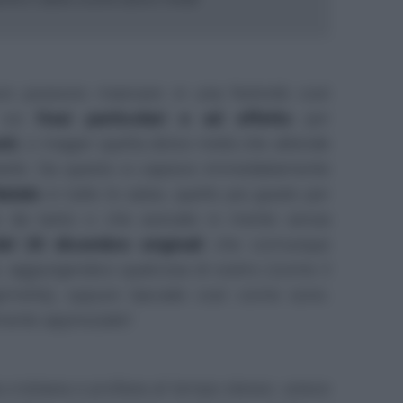
n possono mancare in una festività così
r voi
frasi particolari e ad effetto
per
nti
, o magari quella dolce metà che attende
tante. Da questo si capisce immediatamente
Natale
in tutte le salse, quelle più giuste per
do da tanto o che avevate in mente senza
del 25 dicembre originali
che comunque
 aggiungendoci qualcosa di vostro (come il
emella), oppure lasciate così come sono.
amente apprezzate!
 cristiana e profana al tempo stesso: unisce