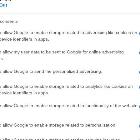
uillamente sia agli amici di lunga data
Out
famoso
social network
, con i quali avete
uale... che poi - chi lo sa - potrebbe
consents
a;
o allow Google to enable storage related to advertising like cookies on
per auguri di Natale
: la simpatia con i
evice identifiers in apps.
 mai, e allora fanno proprio al caso
o allow my user data to be sent to Google for online advertising
izie che non faranno altro che portare
s.
ria!
to allow Google to send me personalized advertising.
l fidanzato o per la fidanzata
o allow Google to enable storage related to analytics like cookies on
farete nessun augurio speciale? Anche se è
evice identifiers in apps.
da voi e sta gustando in vostra compagnia i
o allow Google to enable storage related to functionality of the website
 evitare di inviargli una dedica speciale per
he potrete trovare proprio qui:
o allow Google to enable storage related to personalization.
lei
: ricordale quanto è forte il vostro
Natale bellissimi ed emozionanti. Non
o allow Google to enable storage related to security, including