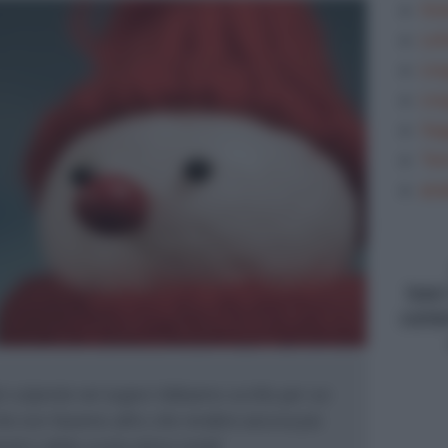
Gra
Let
Lin
Lin
Sag
Tem
ana
type
conte
li colpirete nel segno! Abbiamo scritto per voi
o che non faranno altro che rendere ancora più
enti e della vostra dolce metà!