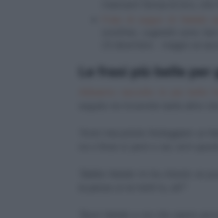
mancare! Senza di loro, che
Frasi di auguri di Natale p
sorelline, cuginetti sono ben
25 dicembre... magari se ac
Le frasi più belle per
Abbiamo raccolto le più belle fr
seguito ne troverete tante altre ch
"Avrei mai potuto festeggiare un Na
no o forse sì: però ci sei, ed è ques
"Babbo Natale mi ha chiesto se puoi 
la panza ce la metti tu, ok?".
"Buon Natale a noi che siamo ancor