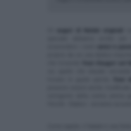
Gli
auguri di Natale originali
no
speciale: abbiamo scritto pe
sorprendere i vostri
amici e pare
proprio da voi una dedica impor
che troverete
frasi d'auguri sul 
voi, quelle che stavate cercan
trovare le giuste parole;
frasi 
possono essere anche modificate,
nomignolo della vostra anima g
Perché - fidatevi - verranno sicur
Come sapete, il Natale è una festa