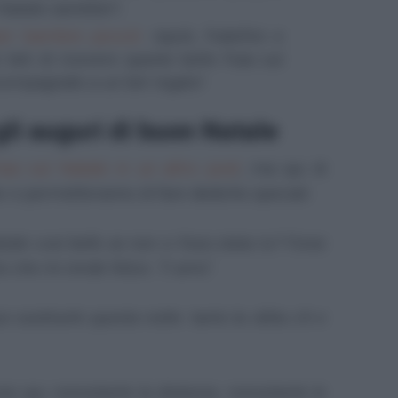
 Natale sarebbe?;
er bambini piccoli
: nipoti, fratellini e
 lieti di ricevere queste belle frasi sul
compagnate a un bel regalo!
 gli auguri di buon Natale
asi sul Natale in un altro post
, ma qui di
e vi permetteranno di fare dediche speciali:
tale così bello se non ci fossi stata tu? Forse
to che mi rende felice. Ti amo".
sostituirlo questa notte: tanto la slitta c'è e
a qui, nonostante la distanza, nonostante le