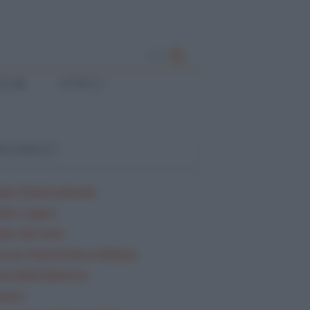
CERCA
ESE
LATINO
ARGOMENTI
lisi Grammaticale
lisi Logica
isi dei testi
rcizi Grammatica Italiana
ta della Mamma
sario