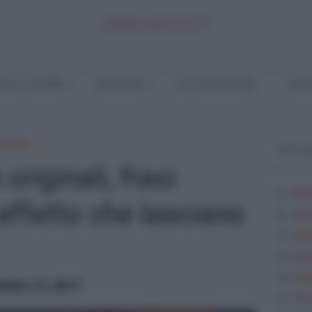
LINKUAGGIO?
LA E TEMI
ANALISI
LETTERATURA
INGL
 Natale
TOP 
originali, frasi
Ana
 effetto che lasciano
Ana
Anal
Ese
Fes
embre 13, 2017
Fra