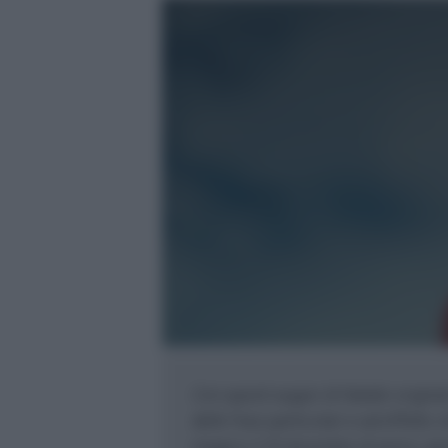
Con questi auguri di Natale origina
delle frasi particolari e ad effett
magico il 25 dicembre di amici, par