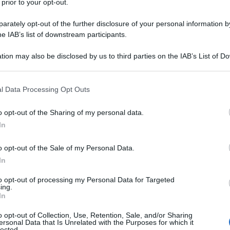
 prior to your opt-out.
ginali per genitori, parenti e persone
rately opt-out of the further disclosure of your personal information by
he IAB’s list of downstream participants.
uri di buon Natale.
tion may also be disclosed by us to third parties on the IAB’s List of 
 amici speciali
 that may further disclose it to other third parties.
 that this website/app uses one or more Google services and may gath
l Data Processing Opt Outs
il Natale: con loro si condividono momenti
including but not limited to your visit or usage behaviour. You may click 
arte del 25 dicembre! Finito il cenone in
 to Google and its third-party tags to use your data for below specifi
o opt-out of the Sharing of my personal data.
ogle consent section.
ici più cari per continuare la grande festa e
In
all'album delle esperienze più belle. Qui di
o opt-out of the Sale of my Personal Data.
care agli amici speciali
:
In
gli amici più cari
: l'ideale da inviare a
to opt-out of processing my Personal Data for Targeted
e occupano una parte importante del
ing.
o contare sulle dita di una mano e che
In
felici;
o opt-out of Collection, Use, Retention, Sale, and/or Sharing
ersonal Data that Is Unrelated with the Purposes for which it
i amici, anche quelli di Facebook
: queste
lected.