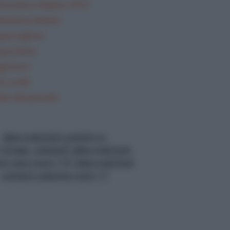
mmatica Italiana TEST
teratura italiana
gua inglese
gua latina
gi brevi
i svolti
lisi del periodo
data-matched-content-ui-
="image_stacked" data-matched-
nt-rows-num="13" data-matched-
content-columns-num="1"