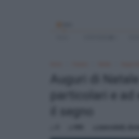
MENU
Home
SCRIVI BENE
SCUO
Home
Frasario
Natale
Auguri di
Auguri di Natale 
particolari e ad
il segno
0
Mik
mercoledì, dic