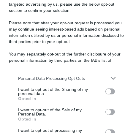
targeted advertising by us, please use the below opt-out
section to confirm your selection.
Please note that after your opt-out request is processed you
may continue seeing interest-based ads based on personal
information utilized by us or personal information disclosed to
third parties prior to your opt-out.
You may separately opt-out of the further disclosure of your
personal information by third parties on the IAB’s list of
downstream participants.
Personal Data Processing Opt Outs
This information may also be disclosed by us to third parties
on the IAB’s List of Downstream Participants that may further
I want to opt-out of the Sharing of my
disclose it to other third parties.
personal data.
Opted In
Please note that this website/app uses one or more Google
services and may gather and store information including but
I want to opt-out of the Sale of my
Personal Data.
not limited to your visit or usage behaviour. You may click to
Opted In
grant or deny consent to Google and its third-party tags to
use your data for below specified purposes in below Google
I want to opt-out of processing my