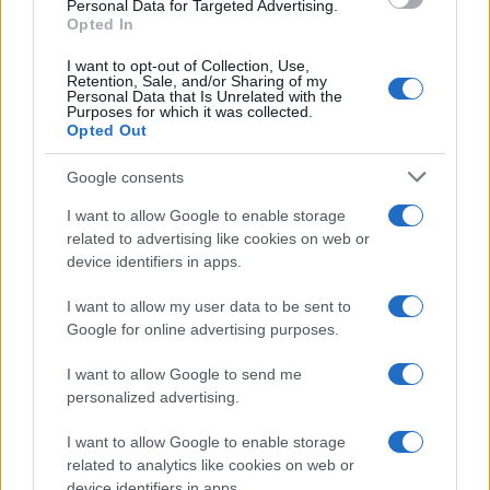
consent section.
Personal Data for Targeted Advertising.
Opted In
I want to opt-out of Collection, Use,
Retention, Sale, and/or Sharing of my
Personal Data that Is Unrelated with the
Purposes for which it was collected.
Opted Out
Google consents
I want to allow Google to enable storage
related to advertising like cookies on web or
device identifiers in apps.
I want to allow my user data to be sent to
Google for online advertising purposes.
©
2026
LINKUAGGIO?
I want to allow Google to send me
Tutti i diritti riservati
personalized advertising.
I want to allow Google to enable storage
Chi siamo
Contatti
related to analytics like cookies on web or
device identifiers in apps.